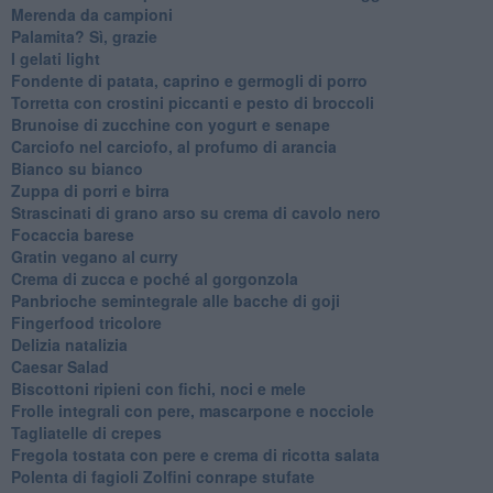
Merenda da campioni
Palamita? Sì, grazie
I gelati light
Fondente di patata, caprino e germogli di porro
Torretta con crostini piccanti e pesto di broccoli
Brunoise di zucchine con yogurt e senape
Carciofo nel carciofo, al profumo di arancia
Bianco su bianco
Zuppa di porri e birra
Strascinati di grano arso su crema di cavolo nero
Focaccia barese
Gratin vegano al curry
Crema di zucca e poché al gorgonzola
Panbrioche semintegrale alle bacche di goji
Fingerfood tricolore
Delizia natalizia
Caesar Salad
Biscottoni ripieni con fichi, noci e mele
Frolle integrali con pere, mascarpone e nocciole
Tagliatelle di crepes
Fregola tostata con pere e crema di ricotta salata
Polenta di fagioli Zolfini conrape stufate