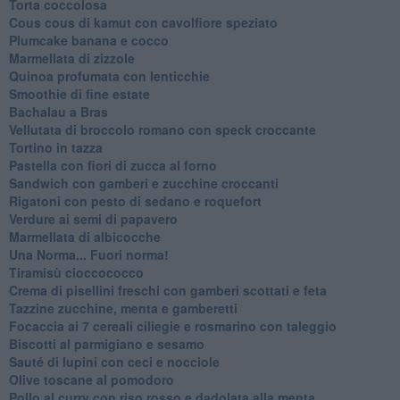
Torta coccolosa
Cous cous di kamut con cavolfiore speziato
Plumcake banana e cocco
Marmellata di zizzole
Quinoa profumata con lenticchie
Smoothie di fine estate
Bachalau a Bras
Vellutata di broccolo romano con speck croccante
Tortino in tazza
Pastella con fiori di zucca al forno
Sandwich con gamberi e zucchine croccanti
Rigatoni con pesto di sedano e roquefort
Verdure ai semi di papavero
Marmellata di albicocche
Una Norma... Fuori norma!
Tiramisù cioccococco
Crema di pisellini freschi con gamberi scottati e feta
Tazzine zucchine, menta e gamberetti
Focaccia ai 7 cereali ciliegie e rosmarino con taleggio
Biscotti al parmigiano e sesamo
Sauté di lupini con ceci e nocciole
Olive toscane al pomodoro
Pollo al curry con riso rosso e dadolata alla menta