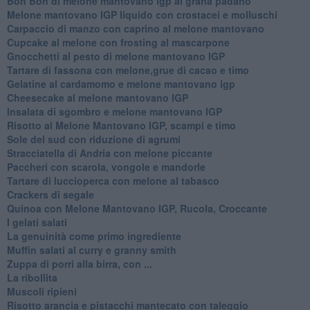
Bon Bon di melone mantovano igp al grana padano
Melone mantovano IGP liquido con crostacei e molluschi
Carpaccio di manzo con caprino al melone mantovano
Cupcake al melone con frosting al mascarpone
Gnocchetti al pesto di melone mantovano IGP
Tartare di fassona con melone,grue di cacao e timo
Gelatine al cardamomo e melone mantovano igp
Cheesecake al melone mantovano IGP
Insalata di sgombro e melone mantovano IGP
Risotto al Melone Mantovano IGP, scampi e timo
Sole del sud con riduzione di agrumi
Stracciatella di Andria con melone piccante
Paccheri con scarola, vongole e mandorle
Tartare di luccioperca con melone al tabasco
Crackers di segale
Quinoa con Melone Mantovano IGP, Rucola, Croccante
I gelati salati
La genuinità come primo ingrediente
Muffin salati al curry e granny smith
Zuppa di porri alla birra, con ...
La ribollita
Muscoli ripieni
Risotto arancia e pistacchi mantecato con taleggio