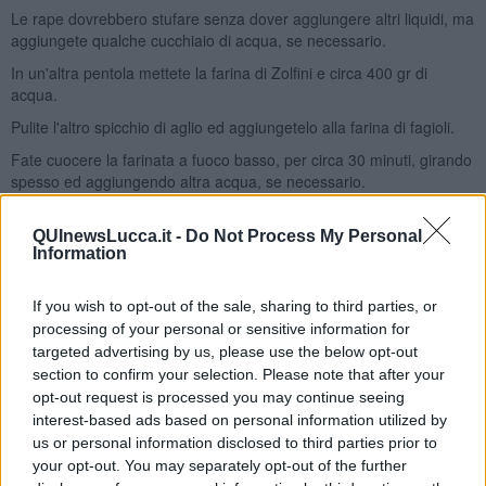
Le rape dovrebbero stufare senza dover aggiungere altri liquidi, ma
aggiungete qualche cucchiaio di acqua, se necessario.
In un'altra pentola mettete la farina di Zolfini e circa 400 gr di
acqua.
Pulite l'altro spicchio di aglio ed aggiungetelo alla farina di fagioli.
Fate cuocere la farinata a fuoco basso, per circa 30 minuti, girando
spesso ed aggiungendo altra acqua, se necessario.
A fine cottura, salate leggermente sia le rape che i fagioli, facendo
attenzione alla naturale sapidità dei due alimenti.
QUInewsLucca.it -
Do Not Process My Personal
Information
Se i fagioli dovessero risultare granulosi, frullate qualche secondo
la minestra con il minipimer, per renderla morbida e vellutata.
If you wish to opt-out of the sale, sharing to third parties, or
Servite la passata di fagioli in un piatto fondo, aggiungendo al
processing of your personal or sensitive information for
centro un turbante di rape stufate.
targeted advertising by us, please use the below opt-out
Spolverate con pepe nero e versate un filo di olio.
section to confirm your selection. Please note that after your
opt-out request is processed you may continue seeing
Servite come piatto unico, se volete accompagnando con un
interest-based ads based on personal information utilized by
crostone di pane grigliato.
us or personal information disclosed to third parties prior to
Seguimi su http://peudepiment.blogspot.com
your opt-out. You may separately opt-out of the further