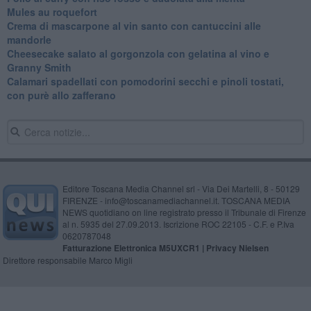
Mules au roquefort
Crema di mascarpone al vin santo con cantuccini alle
mandorle
Cheesecake salato al gorgonzola con gelatina al vino e
Granny Smith
Calamari spadellati con pomodorini secchi e pinoli tostati,
con purè allo zafferano
Editore Toscana Media Channel srl - Via Dei Martelli, 8 - 50129
FIRENZE - info@toscanamediachannel.it. TOSCANA MEDIA
NEWS quotidiano on line registrato presso il Tribunale di Firenze
al n. 5935 del 27.09.2013. Iscrizione ROC 22105 - C.F. e P.Iva
0620787048
Fatturazione Elettronica M5UXCR1 |
Privacy Nielsen
Direttore responsabile Marco Migli
Powered by
Aperion.it