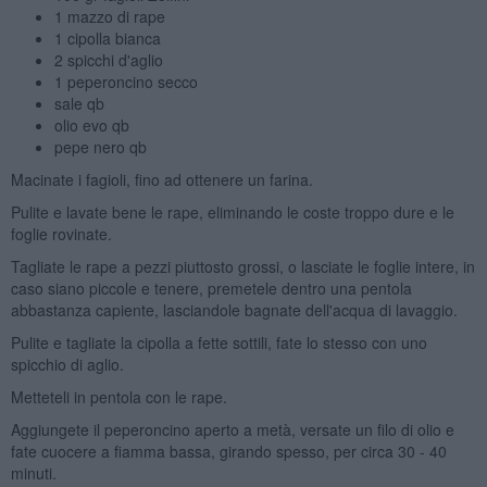
1 mazzo di rape
1 cipolla bianca
2 spicchi d'aglio
1 peperoncino secco
sale qb
olio evo qb
pepe nero qb
Macinate i fagioli, fino ad ottenere un farina.
Pulite e lavate bene le rape, eliminando le coste troppo dure e le
foglie rovinate.
Tagliate le rape a pezzi piuttosto grossi, o lasciate le foglie intere, in
caso siano piccole e tenere, premetele dentro una pentola
abbastanza capiente, lasciandole bagnate dell'acqua di lavaggio.
Pulite e tagliate la cipolla a fette sottili, fate lo stesso con uno
spicchio di aglio.
Metteteli in pentola con le rape.
Aggiungete il peperoncino aperto a metà, versate un filo di olio e
fate cuocere a fiamma bassa, girando spesso, per circa 30 - 40
minuti.