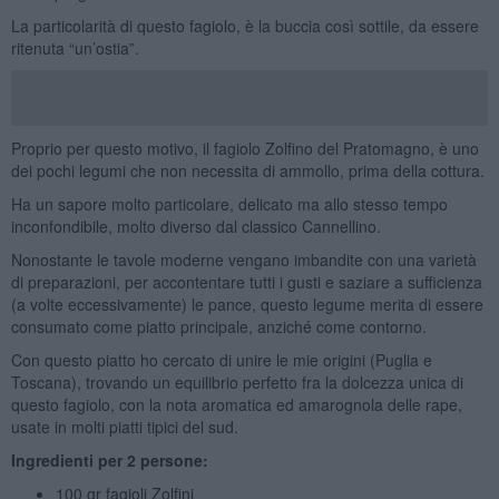
La particolarità di questo fagiolo, è la buccia così sottile, da essere
ritenuta “un’ostia”.
Proprio per questo motivo, il fagiolo Zolfino del Pratomagno, è uno
dei pochi legumi che non necessita di ammollo, prima della cottura.
Ha un sapore molto particolare, delicato ma allo stesso tempo
inconfondibile, molto diverso dal classico Cannellino.
Nonostante le tavole moderne vengano imbandite con una varietà
di preparazioni, per accontentare tutti i gusti e saziare a sufficienza
(a volte eccessivamente) le pance, questo legume merita di essere
consumato come piatto principale, anziché come contorno.
Con questo piatto ho cercato di unire le mie origini (Puglia e
Toscana), trovando un equilibrio perfetto fra la dolcezza unica di
questo fagiolo, con la nota aromatica ed amarognola delle rape,
usate in molti piatti tipici del sud.
Ingredienti per 2 persone:
100 gr fagioli Zolfini