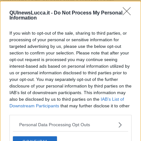
Mescoliamo il tutto, poi siamo pronti a comporre il piatto.
Con l'aiuto di un coppapasta impiattiamo il nostro sole del sud al
QUInewsLucca.it -
Do Not Process My Personal
centro e versiamo qualche goccia di riduzione d'agrumi.
Information
Seguimi anche su
www.rubinarovini.com
-
www.ricetta.it
Rubina Rovini
If you wish to opt-out of the sale, sharing to third parties, or
processing of your personal or sensitive information for
targeted advertising by us, please use the below opt-out
section to confirm your selection. Please note that after your
opt-out request is processed you may continue seeing
interest-based ads based on personal information utilized by
us or personal information disclosed to third parties prior to
Se vuoi leggere le notizie principali della Toscana iscriviti alla
Newsletter QUInews - ToscanaMedia.
Arriva gratis tutti i giorni
your opt-out. You may separately opt-out of the further
alle 20:00 direttamente nella tua casella di posta.
disclosure of your personal information by third parties on the
IAB’s list of downstream participants. This information may
Basta cliccare
QUI
also be disclosed by us to third parties on the
IAB’s List of
Ti potrebbe interessare anche:
Downstream Participants
that may further disclose it to other
third parties.
Articoli dal Blog “Raccontare di Gusto” di Rubina Rovini
Personal Data Processing Opt Outs
Vellutata di cime di rapa al cumino e latte di cocco
Spaghetti con crema di zucca e...
Crostatina con crema al grana padano, gelatina al melone e