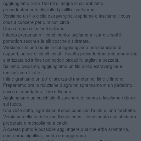
Aggiungiamo circa 150 ml di acqua in cui abbiamo
precedentemente disciolto i pistilli di zafferano.
Versiamo un filo d'olio extravergine, copriamo e lasciamo il cous
cous a cuocere per 5 minuti circa.
Dopo un paio di minuti saliamo.
Intanto prepariamo il condimento: tagliamo a listarelle sottili i
pomodori secchi e le albicocche disidratate.
Versiamoli in una boule in cui aggiungiamo una manciata di
capperi, un po' di pinoli tostati, l'uvetta precedentemente ammollata
e strizzata ed infine i pomodori piccadilly tagliati a pezzetti.
Saliamo, pepiamo, aggiungiamo un filo d'olio extravergine e
mescoliamo il tutto.
Infine grattiamo un po' di scorza di mandarino, lime e limone.
Prepariamo ora la riduzione d'agrumi: spremiamo in un padellino il
succo di mandarino, lime e limone.
Aggiungiamo un cucchiaio di zucchero di canna e lasciamo ridurre
sul fuoco.
Una volta cotto, sgraniamo il cous cous con l'aiuto di una forchetta.
Versiamo nella padella con il cous cous il condimento che abbiamo
preparato e mescoliamo a caldo.
A questo punto è possibile aggiungere qualche erba aromatica,
come erba cipollina, menta o maggiorana.