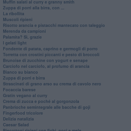
Muffin salati al curry e granny smith
Zuppa di porri alla birra, con ...
La ribollita
Muscoli ripieni
Risotto arancia e pistacchi mantecato con taleggio
Merenda da campioni
Palamita? Sì, grazie
I gelati light
Fondente di patata, caprino e germogli di porro
Torretta con crostini piccanti e pesto di broccoli
Brunoise di zucchine con yogurt e senape
Carciofo nel carciofo, al profumo di arancia
Bianco su bianco
Zuppa di porri e birra
Strascinati di grano arso su crema di cavolo nero
Focaccia barese
Gratin vegano al curry
Crema di zucca e poché al gorgonzola
Panbrioche semintegrale alle bacche di goji
Fingerfood tricolore
Delizia natalizia
Caesar Salad
Biscottoni ripieni con fichi, noci e mele