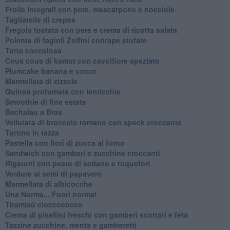
Frolle integrali con pere, mascarpone e nocciole
Tagliatelle di crepes
Fregola tostata con pere e crema di ricotta salata
Polenta di fagioli Zolfini conrape stufate
Torta coccolosa
Cous cous di kamut con cavolfiore speziato
Plumcake banana e cocco
Marmellata di zizzole
Quinoa profumata con lenticchie
Smoothie di fine estate
Bachalau a Bras
Vellutata di broccolo romano con speck croccante
Tortino in tazza
Pastella con fiori di zucca al forno
Sandwich con gamberi e zucchine croccanti
Rigatoni con pesto di sedano e roquefort
Verdure ai semi di papavero
Marmellata di albicocche
Una Norma... Fuori norma!
Tiramisù cioccococco
Crema di pisellini freschi con gamberi scottati e feta
Tazzine zucchine, menta e gamberetti