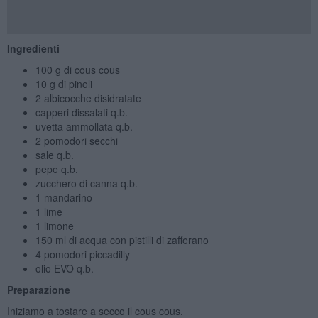
Ingredienti
100 g di cous cous
10 g di pinoli
2 albicocche disidratate
capperi dissalati q.b.
uvetta ammollata q.b.
2 pomodori secchi
sale q.b.
pepe q.b.
zucchero di canna q.b.
1 mandarino
1 lime
1 limone
150 ml di acqua con pistilli di zafferano
4 pomodori piccadilly
olio EVO q.b.
Preparazione
Iniziamo a tostare a secco il cous cous.