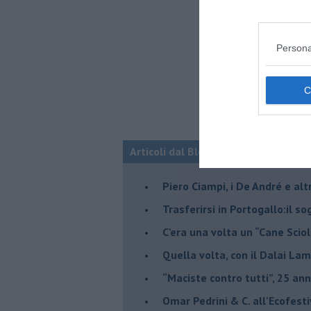
Persona
Articoli dal Blog “Musica e dintorni”
​Piero Ciampi, i De André e alt
​Trasferirsi in Portogallo:il s
​C'era una volta un “Cane Scio
Quella volta, con il Dalai Lam
​“Maciste contro tutti”, 25 ann
​Omar Pedrini & C. all'Ecofest