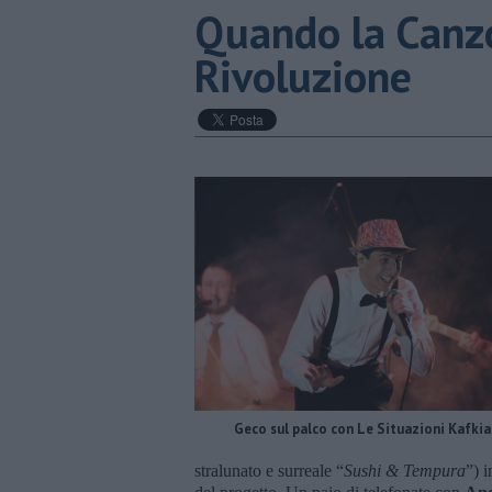
​Quando la Canz
Rivoluzione
Geco sul palco con Le Situazioni Kafki
stralunato e surreale “
Sushi & Tempura
”) 