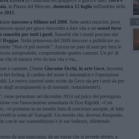
rea Errera
(il chitarrista del gruppo) e il gioco è fatto:
Geco e
aia
, in Piazza del Mercato,
domenica 12 luglio
nell'ambito della
e 2015
.
fkiane
nascono a Milano nel 2008
. Sette amici muscisti, poco
C
 uniscono quasi per gioco riuscendo a dare vita a un
sound forse
 sonorità per tutti i gusti
. Sonorità che i nostri pescano dal
al
Reggae
. Nella primavera del 2009 riescono a pubblicare un
olato “
Non cè più morale
”. Ancora un paio di anni per farsi le
, ancora autoprodotto, comprendente quattro canzoni. Un po' di
te che di musica vive da una vita e via...
ttore e cantante 23enne
Giacomo Occhi, in arte Geco
, incontra
n bel feeling. Il cambio del nome è automatico e l'operazione
tà. Le nuove canzoni sono scritte da Geco sia per i testi sia per
o degli arrangiamenti (e di suonarle, naturalmente!).
”, viene presentato nel dicembre 2014 sul palco del prestigioso
azione con l'associazione umanitaria di Don Rigoldi. «Con
zi, «vi portiamo in un mondo fatto di coscienze assopite, di falsi
ervelli in sosta all’Autogrill. Un mondo che, dovessi disegnarlo,
do con le sue contraddizioni e le sue bellezze, riflettendo
rtono da una mancanza, da un vuoto che si avverte dentro, e