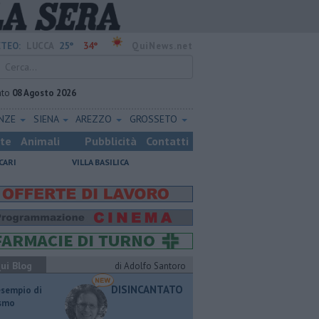
25°
34°
TEO:
LUCCA
QuiNews.net
ato
08 Agosto 2026
ENZE
SIENA
AREZZO
GROSSETO
ste
Animali
Pubblicità
Contatti
CARI
VILLA BASILICA
ui Blog
di Adolfo Santoro
DISINCANTATO
esempio di
ismo