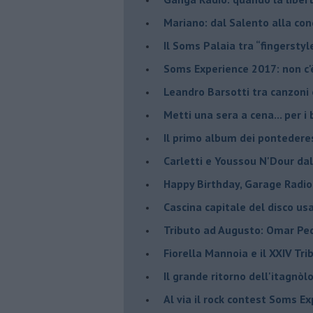
Mariano: dal Salento alla co
​Il Soms Palaia tra “fingerstyl
Soms Experience 2017: non c'
​Leandro Barsotti tra canzoni
​Metti una sera a cena... per 
​Il primo album dei pontedere
Carletti e Youssou N'Dour da
Happy Birthday, Garage Radio
​Cascina capitale del disco us
Tributo ad Augusto: Omar Pedr
​Fiorella Mannoia e il XXIV Tr
Il grande ritorno dell'itagnò
​Al via il rock contest Soms E