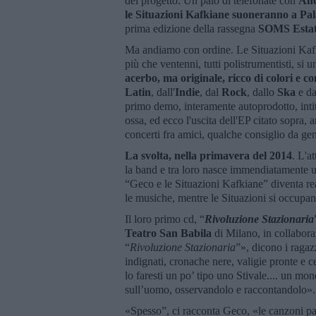
del progetto. Un paio di telefonate con
And
le Situazioni Kafkiane suoneranno a Pal
prima edizione della rassegna
SOMS Estat
Ma andiamo con ordine. Le Situazioni Ka
più che ventenni, tutti polistrumentisti, si
acerbo, ma originale, ricco di colori e con
Latin
, dall'
Indie
, dal
Rock
, dallo
Ska
e d
primo demo, interamente autoprodotto, intit
ossa, ed ecco l'uscita dell'EP citato sopra
concerti fra amici, qualche consiglio da gen
La svolta, nella primavera del 2014
. L'a
la band e tra loro nasce immendiatamente u
“Geco e le Situazioni Kafkiane” diventa real
le musiche, mentre le Situazioni si occupan
Il loro primo cd, “
Rivoluzione Stazionaria
Teatro San Babila
di Milano, in collabor
“
Rivoluzione Stazionaria
”», dicono i ragaz
indignati, cronache nere, valigie pronte e c
lo faresti un po’ tipo uno Stivale.... un mon
sull’uomo, osservandolo e raccontandolo».
«Spesso”, ci racconta Geco, «le canzoni pa