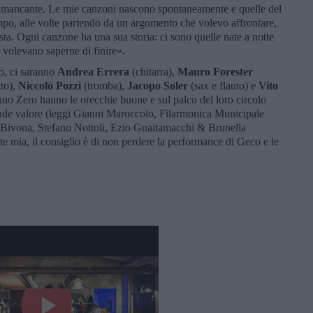
zo mancante. Le mie canzoni nascono spontaneamente e quelle del
mpo, alle volte partendo da un argomento che volevo affrontare,
sta. Ogni canzone ha una sua storia: ci sono quelle nate a notte
n volevano saperne di finire».
o, ci saranno
Andrea Errera
(chitarra),
Mauro Forester
tto),
Niccolò Pozzi
(tromba),
Jacopo Soler
(sax e flauto) e
Vito
no Zero hanno le orecchie buone e sul palco del loro circolo
ande valore (leggi Gianni Maroccolo, Filarmonica Municipale
a Bivona, Stefano Nottoli, Ezio Guaitamacchi & Brunella
te mia, il consiglio è di non perdere la performance di Geco e le