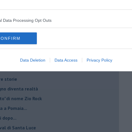
l Data Processing Opt Outs
CONFIRM
Data Deletion
Data Access
Privacy Policy
 di Fausto Pirìto
re storie
ogno diventa realtà
lto”di nome Zio Rock
a a Pomaia...
i dopo...
ival di Santa Luce