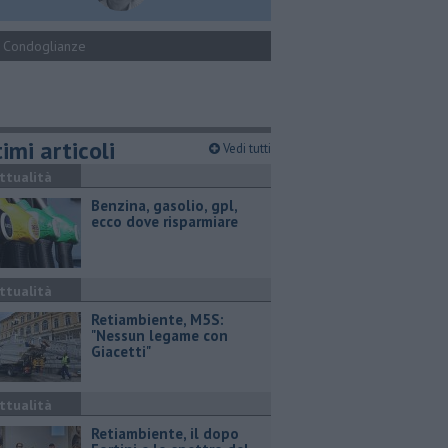
Condoglianze
imi articoli
Vedi tutti
ttualità
​Benzina, gasolio, gpl,
ecco dove risparmiare
ttualità
Retiambiente, M5S:
"Nessun legame con
Giacetti"
ttualità
Retiambiente, il dopo