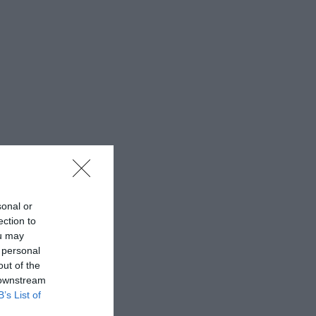
sonal or
ection to
ou may
 personal
out of the
 downstream
B’s List of