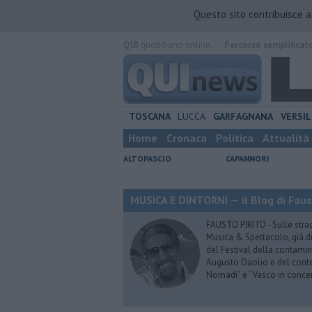
Questo sito contribuisce 
QUI
quotidiano online.
Percorso semplificat
TOSCANA
LUCCA
GARFAGNANA
VERSIL
Home
Cronaca
Politica
Attualità
ALTOPASCIO
CAPANNORI
MUSICA E DINTORNI — il Blog di Faus
FAUSTO PIRITO - Sulle stra
Musica & Spettacolo, già di
del Festival della contamin
Augusto Daolio e del contes
Nomadi” e “Vasco in conce