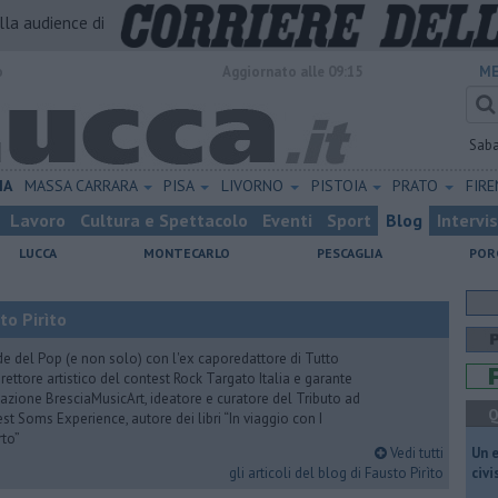
alla audience di
o
Aggiornato alle 09:15
ME
Sab
IA
MASSA CARRARA
PISA
LIVORNO
PISTOIA
PRATO
FIR
Lavoro
Cultura e Spettacolo
Eventi
Sport
Blog
Intervi
LUCCA
MONTECARLO
PESCAGLIA
POR
to Pirìto
de del Pop (e non solo) con l'ex caporedattore di Tutto
rettore artistico del contest Rock Targato Italia e garante
azione BresciaMusicArt, ideatore e curatore del Tributo ad
Q
t Soms Experience, autore dei libri “In viaggio con I
rto”
Vedi tutti
​Un 
gli articoli del blog di Fausto Pirìto
civ