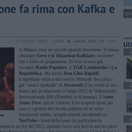
one fa rima con Kafka e
QUI
DI FAUSTO PIRÌTO - LUNEDÌ
06 LUGLIO 2015
ORE 10:34
Ult
A Milano sono un piccolo-grande fenomeno. Si fanno
A
chiamare
Geco e le Situazioni Kafkiane
, un nome
che è tutto un programma. Di loro si sono già
occupati
Radio Popolare
, il
TGR Lombardia
e
La
Repubblica
. Ma anche
Don Gino Rigoldi
(cappellano storico del carcere Minorile Beccaria e
già “amico sprituale” di
Jovanotti
) li ha voluti al suo
A
fianco per promuovere i Campi 2015 di Volontariato
Internazionale BiR (Bambini in Romania). Il
Soms
Anno Zero
, qui in Valdera, li ha scoperti quasi per
caso e i gestori del circolo palaiese se ne sono
innamorati subito, semplicemente ascoltando su
ane
A
YouTube
i brani della band (in particolare lo
inseriti in un Ep del 2011, quando Geco non faceva ancora parte