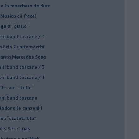
to la maschera da duro
 Musica c'è Pace!
nge di “giallo”
ani band toscane / 4
on Ezio Guaitamacchi
o canta Mercedes Sosa
ani band toscane / 3
ani band toscane / 2
 le sue “stelle”
ani band toscane
plodono le canzoni !
una “scatola blu”
Sóis Sete Luas
tà viaggia nel Web