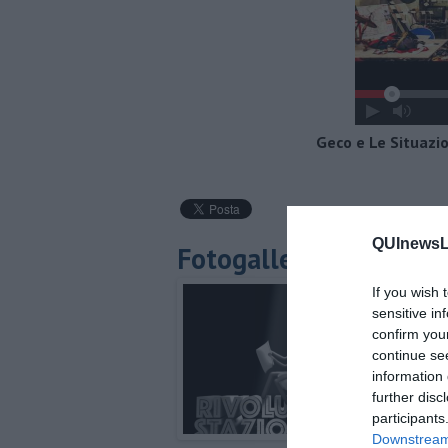
Geco e Le Situazio
QUInewsLu
Fotogallery
If you wish 
sensitive in
confirm you
continue se
information 
further disc
participants
Downstream 