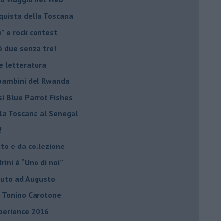
nquista della Toscana
e” e rock contest
è due senza tre!
 e letteratura
i bambini del Rwanda
si Blue Parrot Fishes
lla Toscana al Senegal
!
ato e da collezione
ini è “Uno di noi”
ibuto ad Augusto
lo Tonino Carotone
xperience 2016