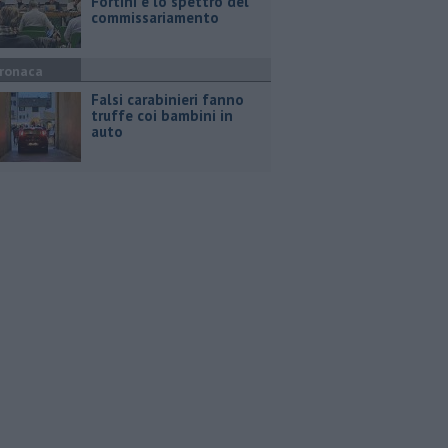
Fortini e lo spettro del
commissariamento
ronaca
Falsi carabinieri fanno
truffe coi bambini in
auto