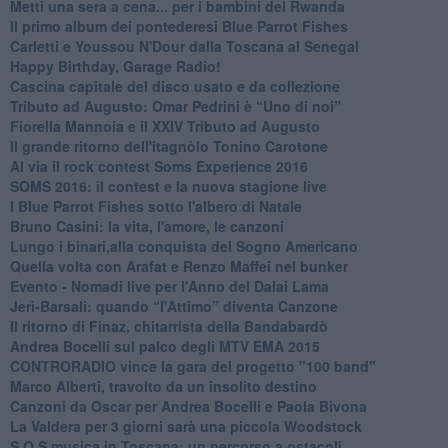
​Metti una sera a cena... per i bambini del Rwanda
​Il primo album dei pontederesi Blue Parrot Fishes
Carletti e Youssou N'Dour dalla Toscana al Senegal
Happy Birthday, Garage Radio!
​Cascina capitale del disco usato e da collezione
Tributo ad Augusto: Omar Pedrini è “Uno di noi”
​Fiorella Mannoia e il XXIV Tributo ad Augusto
Il grande ritorno dell'itagnòlo Tonino Carotone
​Al via il rock contest Soms Experience 2016
​SOMS 2016: il contest e la nuova stagione live
I Blue Parrot Fishes sotto l'albero di Natale
Bruno Casini: la vita, l'amore, le canzoni
​Lungo i binari,alla conquista del Sogno Americano
​Quella volta con Arafat e Renzo Maffei nel bunker
​Evento - Nomadi live per l'Anno del Dalai Lama
Jerì-Barsali: quando “l'Attimo” diventa Canzone
Il ritorno di Finaz, chitarrista della Bandabardò
Andrea Bocelli sul palco degli MTV EMA 2015
CONTRORADIO vince la gara del progetto "100 band"
Marco Alberti, travolto da un insolito destino
Canzoni da Oscar per Andrea Bocelli e Paola Bivona
La Valdera per 3 giorni sarà una piccola Woodstock
S.O.S musica in Toscana: un percorso a ostacoli