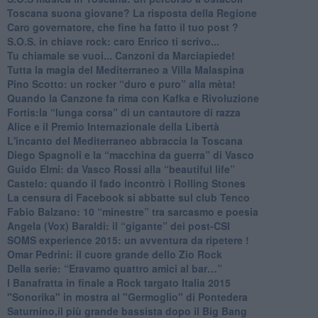
​Toscana suona giovane? La risposta della Regione
Caro governatore, che fine ha fatto il tuo post ?
S.O.S. in chiave rock: caro Enrico ti scrivo...
Tu chiamale se vuoi... Canzoni da Marciapiede!
​Tutta la magia del Mediterraneo a Villa Malaspina
​Pino Scotto: un rocker “duro e puro” alla mèta!
​Quando la Canzone fa rima con Kafka e Rivoluzione
​Fortis:la “lunga corsa” di un cantautore di razza
Alice e il Premio Internazionale della Libertà
​L'incanto del Mediterraneo abbraccia la Toscana
​Diego Spagnoli e la “macchina da guerra” di Vasco
​Guido Elmi: da Vasco Rossi alla “beautiful life”
​Castelo: quando il fado incontrò i Rolling Stones
La censura di Facebook si abbatte sul club Tenco
Fabio Balzano: 10 “minestre” tra sarcasmo e poesia
Angela (Vox) Baraldi: il “gigante” dei post-CSI
​SOMS experience 2015: un avventura da ripetere !
Omar Pedrini: il cuore grande dello Zio Rock
Della serie: “Eravamo quattro amici al bar…”
I Banafratta in finale a Rock targato Italia 2015
"Sonorika" in mostra al "Germoglio" di Pontedera
​Saturnino,il più grande bassista dopo il Big Bang