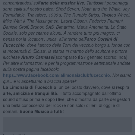
concentrandosi sull'
arte della musica live
. Tantissimi personaggi
sono saliti sul nostro palco: Shed Seven, Noah and the Whale, Joy
Formidable, Triovalore, 1990's, The Rumble Strips, Twisted Wheel,
Mike Watt & The Missingmen, Laura Gibson, Federico Fiumani,
Daniele Groff, Brunori SAS, Dimartino, Maria Antonietta, Lo Stato
Sociale, solo per citarne alcuni. A rendere tutto più magico, ci
pensa poi la 'location', unica, all'interno del
Parco Corsini di
Fucecchio
, dove l'antico delle Torri del vecchio borgo si fonde con
la modernità di 'Eloisa', la statua in marmo dello scultore e pittore
lucchese
Arturo Carmassi
(scomparso il 27 gennaio scorso; nda).
Per altre informazioni e per la programmazione settimanale andate
sulla nostra pagina facebook:
https://www.facebook.com/lalimonaiaclubfucecchio
. Noi siamo
qui... e vi aspettiamo a braccia aperte!
”.
La Limonaia di Fucecchio
: un bel posto davvero, dove si respira
arte, amicizia e tranquillità
. Il tutto accompagnato dall'ottimo
sound diffuso prima e dopo i live, che dimostra da parte dei gestori
una bella conoscenza del rock (e non solo) di ieri, di oggi e di
domani.
Buona Musica a tutti!