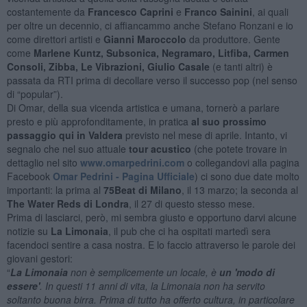
costantemente da
Francesco Caprini
e
Franco Sainini
, ai quali
per oltre un decennio, ci affiancammo anche Stefano Ronzani e io
come direttori artisti e
Gianni Maroccolo
da produttore. Gente
come
Marlene Kuntz, Subsonica, Negramaro, Litfiba,
Carmen
Consoli,
Zibba,
Le Vibrazioni,
Giulio Casale
(e tanti altri) è
passata da RTI prima di decollare verso il successo pop (nel senso
di “popular”).
Di Omar, della sua vicenda artistica e umana, tornerò a parlare
presto e più approfonditamente, in pratica
al suo prossimo
passaggio qui in Valdera
previsto nel mese di aprile. Intanto, vi
segnalo che nel suo attuale
tour acustico
(che potete trovare in
dettaglio nel sito
www.omarpedrini.com
o collegandovi alla pagina
Facebook
Omar Pedrini - Pagina Ufficiale
) ci sono due date molto
importanti: la prima al
75Beat di Milano
, il 13 marzo; la seconda al
The Water Reds di Londra
, il 27 di questo stesso mese.
Prima di lasciarci, però, mi sembra giusto e opportuno darvi alcune
notizie su
La Limonaia
, il pub che ci ha ospitati martedì sera
facendoci sentire a casa nostra. E lo faccio attraverso le parole dei
giovani gestori:
“
La Limonaia
non è semplicemente un locale, è
un 'modo di
essere'
. In questi 11 anni di vita, la Limonaia non ha servito
soltanto buona birra. Prima di tutto ha offerto cultura, in particolare