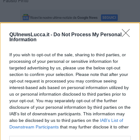
Fausto Pirìto
QUInewsLucca.it -
Do Not Process My Personal
Information
Se vuoi leggere le notizie principali della Toscana iscriviti alla
Newsletter QUInews - ToscanaMedia.
Arriva gratis tutti i giorni
alle 20:00 direttamente nella tua casella di posta.
If you wish to opt-out of the sale, sharing to third parties, or
processing of your personal or sensitive information for
Basta cliccare
QUI
targeted advertising by us, please use the below opt-out
section to confirm your selection. Please note that after your
Fotogallery
opt-out request is processed you may continue seeing
interest-based ads based on personal information utilized by
us or personal information disclosed to third parties prior to
your opt-out. You may separately opt-out of the further
disclosure of your personal information by third parties on the
IAB’s list of downstream participants. This information may
also be disclosed by us to third parties on the
IAB’s List of
Downstream Participants
that may further disclose it to other
Videogallery
third parties.