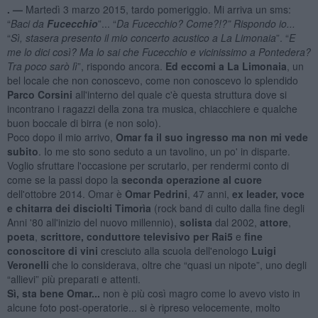
. —
Martedì 3 marzo 2015, tardo pomeriggio. Mi arriva un sms:
“
Baci da
Fucecchio
”... “
Da Fucecchio? Come?!?” Rispondo io...
“
Sì, stasera presento il mio concerto acustico a La Limonaia
”. “
E
me lo dici così? Ma lo sai che Fucecchio e vicinissimo a Pontedera?
Tra poco sarò lì
”, rispondo ancora.
Ed eccomi a La Limonaia
, un
bel locale che non conoscevo, come non conoscevo lo splendido
Parco Corsini
all'interno del quale c'è questa struttura dove si
incontrano i ragazzi della zona tra musica, chiacchiere e qualche
buon boccale di birra (e non solo).
Poco dopo il mio arrivo,
Omar fa il suo ingresso ma non mi vede
subito
. Io me sto sono seduto a un tavolino, un po' in disparte.
Voglio sfruttare l'occasione per scrutarlo, per rendermi conto di
come se la passi dopo la
seconda operazione al cuore
dell'ottobre 2014. Omar è
Omar Pedrini
, 47 anni,
ex leader, voce
e chitarra dei disciolti Timorìa
(rock band di culto dalla fine degli
Anni '80 all'inizio del nuovo millennio),
solista
dal 2002,
attore
,
poeta
,
scrittore, conduttore televisivo per Rai5
e
fine
conoscitore di vini
cresciuto alla scuola dell'enologo
Luigi
Veronelli
che lo considerava, oltre che “quasi un nipote”, uno degli
“allievi” più preparati e attenti.
Sì, sta bene Omar...
non è più così magro come lo avevo visto in
alcune foto post-operatorie... si è ripreso velocemente, molto