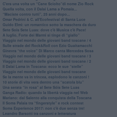
​C'era una volta un “Cane Sciolto”di nome Zio Rock
Quella volta, con il Dalai Lama a Pomaia...
​“Maciste contro tutti”, 25 anni dopo...
​Omar Pedrini & C. all'Ecofestival di Santa Luce
Guido Elmi: un romantico sotto la maschera da duro
Sete Soís Sete Luas: dove c'è Musica c'è Pace!
​A luglio, Forte dei Marmi si tinge di “giallo”
Viaggio nel mondo delle giovani band toscane / 4
Sulle strade del Rock&Roll con Ezio Guaitamacchi
​Ginevra “the voice” Di Marco canta Mercedes Sosa
Viaggio nel mondo delle giovani band toscane / 3
​Viaggio nel mondo delle giovani band toscane / 2
Il Dalai Lama in Toscana: ecco le sue “stelle”
Viaggio nel mondo delle giovani band toscane
Se la mente va in trincea, esplodono le canzoni !
​10 storie di vita vera dentro una “scatola blu”
​Una serata “in rosa” al Sete Sóis Sete Luas
Ganga Radio: quando la libertà viaggia nel Web
Mariano: dal Salento alla conquista della Toscana
​Il Soms Palaia tra “fingerstyle” e rock contest
Soms Experience 2017: non c'è due senza tre!
​Leandro Barsotti tra canzoni e letteratura