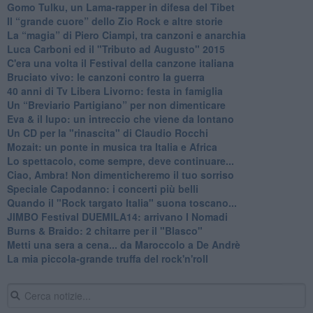
​Gomo Tulku, un Lama-rapper in difesa del Tibet
​Il “grande cuore” dello Zio Rock e altre storie
La “magia” di Piero Ciampi, tra canzoni e anarchia
Luca Carboni ed il "Tributo ad Augusto" 2015
C'era una volta il Festival della canzone italiana
Bruciato vivo: le canzoni contro la guerra
40 anni di Tv Libera Livorno: festa in famiglia
Un “Breviario Partigiano” per non dimenticare
Eva & il lupo: un intreccio che viene da lontano
Un CD per la "rinascita" di Claudio Rocchi
Mozait: un ponte in musica tra Italia e Africa
Lo spettacolo, come sempre, deve continuare...
Ciao, Ambra! Non dimenticheremo il tuo sorriso
Speciale Capodanno: i concerti più belli
Quando il "Rock targato Italia" suona toscano...
JIMBO Festival DUEMILA14: arrivano I Nomadi
Burns & Braido: 2 chitarre per il "Blasco"
Metti una sera a cena... da Maroccolo a De Andrè
La mia piccola-grande truffa del rock'n'roll