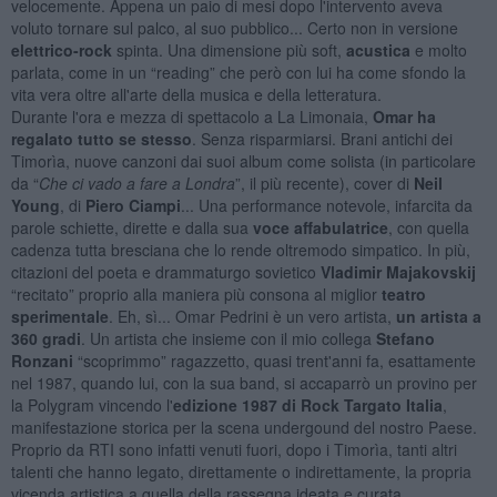
velocemente. Appena un paio di mesi dopo l'intervento aveva
voluto tornare sul palco, al suo pubblico... Certo non in versione
elettrico-rock
spinta. Una dimensione più soft,
acustica
e molto
parlata, come in un “reading” che però con lui ha come sfondo la
vita vera oltre all'arte della musica e della letteratura.
Durante l'ora e mezza di spettacolo a La Limonaia,
Omar ha
regalato tutto se stesso
. Senza risparmiarsi. Brani antichi dei
Timorìa, nuove canzoni dai suoi album come solista (in particolare
da “
Che ci vado a fare a Londra
”, il più recente), cover di
Neil
Young
, di
Piero Ciampi
... Una performance notevole, infarcita da
parole schiette, dirette e dalla sua
voce affabulatrice
, con quella
cadenza tutta bresciana che lo rende oltremodo simpatico. In più,
citazioni del poeta e drammaturgo sovietico
Vladimir Majakovskij
“recitato” proprio alla maniera più consona al miglior
teatro
sperimentale
. Eh, sì... Omar Pedrini è un vero artista,
un artista a
360 gradi
. Un artista che insieme con il mio collega
Stefano
Ronzani
“scoprimmo” ragazzetto, quasi trent'anni fa, esattamente
nel 1987, quando lui, con la sua band, si accaparrò un provino per
la Polygram vincendo l'
edizione 1987 di Rock Targato Italia
,
manifestazione storica per la scena undergound del nostro Paese.
Proprio da RTI sono infatti venuti fuori, dopo i Timorìa, tanti altri
talenti che hanno legato, direttamente o indirettamente, la propria
vicenda artistica a quella della rassegna ideata e curata