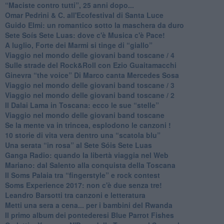
​“Maciste contro tutti”, 25 anni dopo...
​Omar Pedrini & C. all'Ecofestival di Santa Luce
Guido Elmi: un romantico sotto la maschera da duro
Sete Soís Sete Luas: dove c'è Musica c'è Pace!
​A luglio, Forte dei Marmi si tinge di “giallo”
Viaggio nel mondo delle giovani band toscane / 4
Sulle strade del Rock&Roll con Ezio Guaitamacchi
​Ginevra “the voice” Di Marco canta Mercedes Sosa
Viaggio nel mondo delle giovani band toscane / 3
​Viaggio nel mondo delle giovani band toscane / 2
Il Dalai Lama in Toscana: ecco le sue “stelle”
Viaggio nel mondo delle giovani band toscane
Se la mente va in trincea, esplodono le canzoni !
​10 storie di vita vera dentro una “scatola blu”
​Una serata “in rosa” al Sete Sóis Sete Luas
Ganga Radio: quando la libertà viaggia nel Web
Mariano: dal Salento alla conquista della Toscana
​Il Soms Palaia tra “fingerstyle” e rock contest
Soms Experience 2017: non c'è due senza tre!
​Leandro Barsotti tra canzoni e letteratura
​Metti una sera a cena... per i bambini del Rwanda
​Il primo album dei pontederesi Blue Parrot Fishes