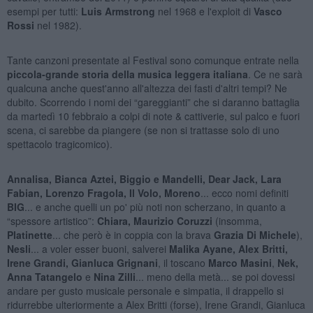
esempi per tutti:
Luis Armstrong
nel 1968 e l'exploit di
Vasco
Rossi
nel 1982).
Tante canzoni presentate al Festival sono comunque entrate nella
piccola-grande storia della musica leggera italiana
. Ce ne sarà
qualcuna anche quest'anno all'altezza dei fasti d'altri tempi? Ne
dubito. Scorrendo i nomi dei “gareggianti” che si daranno battaglia
da martedì 10 febbraio a colpi di note & cattiverie, sul palco e fuori
scena, ci sarebbe da piangere (se non si trattasse solo di uno
spettacolo tragicomico).
Annalisa, Bianca Aztei, Biggio e Mandelli, Dear Jack, Lara
Fabian, Lorenzo Fragola, Il Volo, Moreno
... ecco nomi definiti
BIG
... e anche quelli un po' più noti non scherzano, in quanto a
“spessore artistico”:
Chiara, Maurizio Coruzzi
(insomma,
Platinette
... che però è in coppia con la brava
Grazia Di Michele
),
Nesli
... a voler esser buoni, salverei
Malika Ayane, Alex Britti,
Irene Grandi, Gianluca Grignani
, il toscano
Marco Masini
,
Nek,
Anna Tatangelo
e
Nina Zilli
... meno della metà... se poi dovessi
andare per gusto musicale personale e simpatia, il drappello si
ridurrebbe ulteriormente a Alex Britti (forse), Irene Grandi, Gianluca