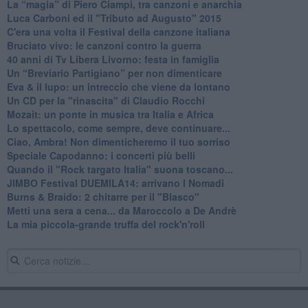
La “magia” di Piero Ciampi, tra canzoni e anarchia
Luca Carboni ed il "Tributo ad Augusto" 2015
C'era una volta il Festival della canzone italiana
Bruciato vivo: le canzoni contro la guerra
40 anni di Tv Libera Livorno: festa in famiglia
Un “Breviario Partigiano” per non dimenticare
Eva & il lupo: un intreccio che viene da lontano
Un CD per la "rinascita" di Claudio Rocchi
Mozait: un ponte in musica tra Italia e Africa
Lo spettacolo, come sempre, deve continuare...
Ciao, Ambra! Non dimenticheremo il tuo sorriso
Speciale Capodanno: i concerti più belli
Quando il "Rock targato Italia" suona toscano...
JIMBO Festival DUEMILA14: arrivano I Nomadi
Burns & Braido: 2 chitarre per il "Blasco"
Metti una sera a cena... da Maroccolo a De Andrè
La mia piccola-grande truffa del rock'n'roll