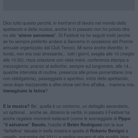
Dico tutto questo perché, in trent'anni di lavoro nel mondo dello
spettacolo e della musica, anche io in passato non ho potuto dire
no alle “
sirene sanremesi
”. Di Festival ne ho seguiti molti (anche
se ho sempre preferito andare a Sanremo in occasione del Premio
annuale organizzato dal Club Tenco). Mi sono anche divertito: in
fondo, non era così stressante... tutti i giorni, sveglia alle 10 (meglio
alle 10:30), ricca colazione con vista mare, conferenza stampa a
mezzogiorno, pranzo al solicchio, sempre sul lungomare, alle 14...
qualche intervista di routine, presenza alle prove pomeridiane (ma
non obbligatoria), passeggiata e aperitivo, inizio dello spettacolo,
cena dopo mezzanotte e after-show vari fino all'alba... mamma mia,
immaginate la fatica
?
E la musica?
Be', quella è un contorno, un dettaglio secondario,
un optional... anche se, diciamo la verità, in passato il Festival ha
anche regalato momenti esilaranti (come le sceneggiate di
Pippo
“il salvatore” Baudo,
l'uscita di
Belén Rodríguez
con la sua
“farfallina” tatuata in bella mostra e quella di
Roberto Benigni
a
cavallo, entrambe del 2011) e perfino squarci di alta qualità (due