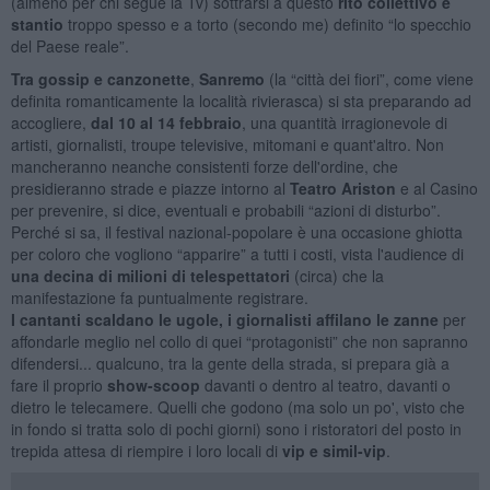
(almeno per chi segue la Tv) sottrarsi a questo
rito collettivo e
stantio
troppo spesso e a torto (secondo me) definito “lo specchio
del Paese reale”.
Tra gossip e canzonette
,
Sanremo
(la “città dei fiori”, come viene
definita romanticamente la località rivierasca) si sta preparando ad
accogliere,
dal 10 al 14 febbraio
, una quantità irragionevole di
artisti, giornalisti, troupe televisive, mitomani e quant'altro. Non
mancheranno neanche consistenti forze dell'ordine, che
presidieranno strade e piazze intorno al
Teatro Ariston
e al Casino
per prevenire, si dice, eventuali e probabili “azioni di disturbo”.
Perché si sa, il festival nazional-popolare è una occasione ghiotta
per coloro che vogliono “apparire” a tutti i costi, vista l'audience di
una decina di milioni di telespettatori
(circa) che la
manifestazione fa puntualmente registrare.
I cantanti scaldano le ugole, i giornalisti affilano le zanne
per
affondarle meglio nel collo di quei “protagonisti” che non sapranno
difendersi... qualcuno, tra la gente della strada, si prepara già a
fare il proprio
show-scoop
davanti o dentro al teatro, davanti o
dietro le telecamere. Quelli che godono (ma solo un po', visto che
in fondo si tratta solo di pochi giorni) sono i ristoratori del posto in
trepida attesa di riempire i loro locali di
vip e simil-vip
.