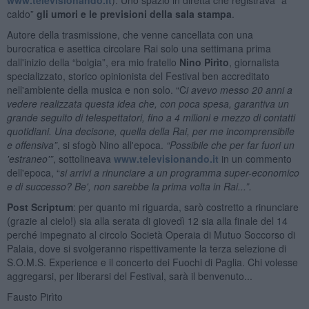
caldo”
gli umori e le previsioni della sala stampa
.
Autore della trasmissione, che venne cancellata con una
burocratica e asettica circolare Rai solo una settimana prima
dall'inizio della “bolgia”, era mio fratello
Nino Pirìto
, giornalista
specializzato, storico opinionista del Festival ben accreditato
nell'ambiente della musica e non solo. “C
i avevo messo 20 anni a
vedere realizzata questa idea che, con poca spesa, garantiva un
grande seguito di telespettatori, fino a 4 milioni e mezzo di contatti
quotidiani. Una decisone, quella della Rai, per me incomprensibile
e offensiva”
, si sfogò Nino all'epoca.
“Possibile che per far fuori un
'estraneo'”
, sottolineava
www.televisionando.it
in un commento
dell'epoca, “
si arrivi a rinunciare a un programma super-economico
e di successo? Be', non sarebbe la prima volta in Rai...”.
Post Scriptum
: per quanto mi riguarda, sarò costretto a rinunciare
(grazie al cielo!) sia alla serata di giovedì 12 sia alla finale del 14
perché impegnato al circolo Società Operaia di Mutuo Soccorso di
Palaia, dove si svolgeranno rispettivamente la terza selezione di
S.O.M.S. Experience e il concerto dei Fuochi di Paglia. Chi volesse
aggregarsi, per liberarsi del Festival, sarà il benvenuto...
Fausto Pirìto