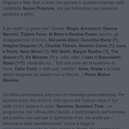
Grignani e Nek. Non ci resta che sperare in qualche sorpresa dalle
cosiddette
Nuove Proposte
, che per definizione non possiamo
giudicare a priori.
E gli ospiti? Le guest star? Eccole:
Biagio Antonacci, Gianna
Nannini, Tiziano Ferro, Al Bano e Romina Power
(ovvero, gli
strappalacrime di turno)
, Giovanni Allevi, Conchita Wurst (?),
Imagine Dragons (?), Charlize Theron, Antonio Conte (?), Luca
e Paolo, Saint Motel (?), Will Smith, Margot Robbie (?), The
Avener (?), Ed Sheeran (?)
e, udite udite, il
cast
di
Braccialetti
Rossi (?!?)
. Giudicate voi... Tutti alla corte del simpaticone di
turno,
Carlo Conti
, e delle sue “vallette”:
Arisa
,
Emma
e la bella
attrice spagnola (su questo non si discute...)
Rocío Muñoz
Morales
.
Un'ultima annotazione (che però mi coinvolge personalmente). Per
qualche anno, fino al 2012, tutti i giorni del Festival (dopo il Tg1
delle 13:30) andava in onda “
Sanremo Question Time
”, un
programma che “
offriva ottimi ascolti, a testimonianza dell’interesse
del pubblico non solo per lo spettacolo in sé, ma anche per i
retroscena della manifestazione
” (come si legge in
www.televisionando.it
). Uno spazio in diretta che registrava “a