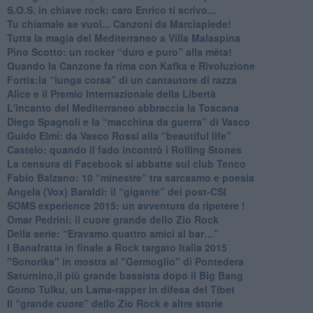
S.O.S. in chiave rock: caro Enrico ti scrivo...
Tu chiamale se vuoi... Canzoni da Marciapiede!
​Tutta la magia del Mediterraneo a Villa Malaspina
​Pino Scotto: un rocker “duro e puro” alla mèta!
​Quando la Canzone fa rima con Kafka e Rivoluzione
​Fortis:la “lunga corsa” di un cantautore di razza
Alice e il Premio Internazionale della Libertà
​L'incanto del Mediterraneo abbraccia la Toscana
​Diego Spagnoli e la “macchina da guerra” di Vasco
​Guido Elmi: da Vasco Rossi alla “beautiful life”
​Castelo: quando il fado incontrò i Rolling Stones
La censura di Facebook si abbatte sul club Tenco
Fabio Balzano: 10 “minestre” tra sarcasmo e poesia
Angela (Vox) Baraldi: il “gigante” dei post-CSI
​SOMS experience 2015: un avventura da ripetere !
Omar Pedrini: il cuore grande dello Zio Rock
Della serie: “Eravamo quattro amici al bar…”
I Banafratta in finale a Rock targato Italia 2015
"Sonorika" in mostra al "Germoglio" di Pontedera
​Saturnino,il più grande bassista dopo il Big Bang
​Gomo Tulku, un Lama-rapper in difesa del Tibet
​Il “grande cuore” dello Zio Rock e altre storie