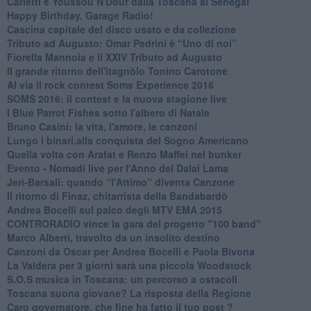
Carletti e Youssou N'Dour dalla Toscana al Senegal
Happy Birthday, Garage Radio!
​Cascina capitale del disco usato e da collezione
Tributo ad Augusto: Omar Pedrini è “Uno di noi”
​Fiorella Mannoia e il XXIV Tributo ad Augusto
Il grande ritorno dell'itagnòlo Tonino Carotone
​Al via il rock contest Soms Experience 2016
​SOMS 2016: il contest e la nuova stagione live
I Blue Parrot Fishes sotto l'albero di Natale
Bruno Casini: la vita, l'amore, le canzoni
​Lungo i binari,alla conquista del Sogno Americano
​Quella volta con Arafat e Renzo Maffei nel bunker
​Evento - Nomadi live per l'Anno del Dalai Lama
Jerì-Barsali: quando “l'Attimo” diventa Canzone
Il ritorno di Finaz, chitarrista della Bandabardò
Andrea Bocelli sul palco degli MTV EMA 2015
CONTRORADIO vince la gara del progetto "100 band"
Marco Alberti, travolto da un insolito destino
Canzoni da Oscar per Andrea Bocelli e Paola Bivona
La Valdera per 3 giorni sarà una piccola Woodstock
S.O.S musica in Toscana: un percorso a ostacoli
​Toscana suona giovane? La risposta della Regione
Caro governatore, che fine ha fatto il tuo post ?