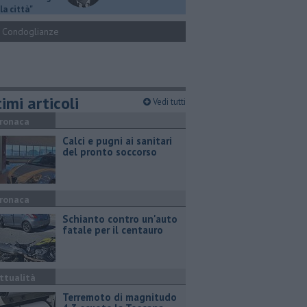
la città"
Condoglianze
imi articoli
Vedi tutti
ronaca
Calci e pugni ai sanitari
del pronto soccorso
ronaca
Schianto contro un'auto
fatale per il centauro
ttualità
Terremoto di magnitudo