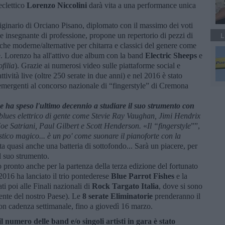
eclettico
Lorenzo Niccolini
darà vita a una performance unica
iginario di Orciano Pisano, diplomato con il massimo dei voti
e insegnante di professione, propone un repertorio di pezzi di
L
iche moderne/alternative per chitarra e classici del genere come
e. Lorenzo ha all'attivo due album con la band
Electric Sheeps
e
filia
). Grazie ai numerosi video sulle piattaforme social e
ività live (oltre 250 serate in due anni) e nel 2016 è stato
ti emergenti al concorso nazionale di “fingerstyle” di Cremona
i e ha speso l'ultimo decennio a studiare il suo strumento con
blues elettrico di gente come Stevie Ray Vaughan, Jimi Hendrix
Joe Satriani, Paul Gilbert e Scott Henderson.
«
Il “fingerstyle
””,
stico magico... è un po' come suonare il pianoforte con la
ta quasi anche una batteria di sottofondo... Sarà un piacere, per
il suo strumento.
 pronto anche per la partenza della terza edizione del fortunato
2016 ha lanciato il trio pontederese
Blue Parrot Fishes
e la
ati poi alle Finali nazionali di
Rock Targato Italia
, dove si sono
ente del nostro Paese). Le
8 serate Eliminatorie
prenderanno il
n cadenza settimanale, fino a giovedì 16 marzo.
il numero delle band e/o singoli artisti in gara è stato