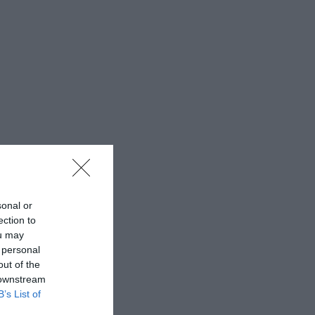
sonal or
ection to
ou may
 personal
out of the
 downstream
B’s List of