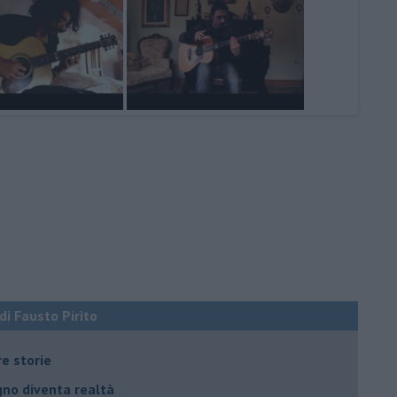
 di Fausto Pirìto
re storie
ogno diventa realtà