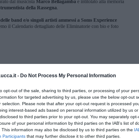
curato dal musicista
Marco Bellagamba
e intitolato alla memoria
trumentista della Rassegna
.
 delle band e/o singoli artisti ammessi a Soms Experience
mo il Calendario dettagliato delle Eliminatorie con bio e foto
cca.it -
Do Not Process My Personal Information
to opt-out of the sale, sharing to third parties, or processing of your per
formation for targeted advertising by us, please use the below opt-out s
r selection. Please note that after your opt-out request is processed y
imiglia)
eing interest-based ads based on personal information utilized by us or
disclosed to third parties prior to your opt-out. You may separately opt-
losure of your personal information by third parties on the IAB’s list of
. This information may also be disclosed by us to third parties on the
IA
Participants
that may further disclose it to other third parties.