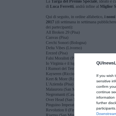
La
Targa del Premio Speciale
, ideato e 
di
Luca Ferretti
, andrà infine al
Miglior S
Qui di seguito, in ordine alfabetico,
i nomi
2017
(di settimana in settimana pubblichere
dei partecipanti):
All Broken 29 (Pisa)
Canvas (Pisa)
Cerchi Sonori (Bologna)
Delta Vibes (Livorno)
Erezed (Pisa)
Falsi Moralisti (Pisa)
QUInewsLu
Io Virginia e il lupo (Firenze)
I Rumori del Tempo (Lucca)
Kayseren (Riccione)
If you wish 
Keet & More (Roma)
sensitive in
L'Azienda (Pisa)
confirm you
Malaurora (San Marino) Milf & Bros (Vent
continue se
Negromanti (Casale Monferrato)
information 
Over Head (San Miniato)
further disc
Pinguino Imperatore (Assisi)
participants
Revolution 0 (Firenze)
Downstream 
Riarmo (San Minato)