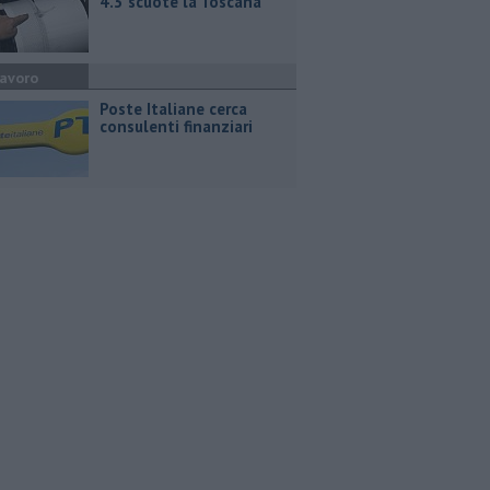
4.3 scuote la Toscana
avoro
Poste Italiane cerca
consulenti finanziari