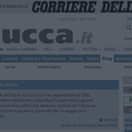
alla audience di
o
Aggiornato alle 19:00
ME
Gio
IA
MASSA CARRARA
PISA
LIVORNO
PISTOIA
PRATO
FIR
Lavoro
Cultura e Spettacolo
Eventi
Sport
Blog
Intervi
LUCCA
MONTECARLO
PESCAGLIA
POR
to Pirìto
de del Pop (e non solo) con l'ex caporedattore di Tutto
rettore artistico del contest Rock Targato Italia e garante
azione BresciaMusicArt, ideatore e curatore del Tributo ad
Q
t Soms Experience, autore dei libri “In viaggio con I
rto”
Vedi tutti
A L
gli articoli del blog di Fausto Pirìto
di 
Scar