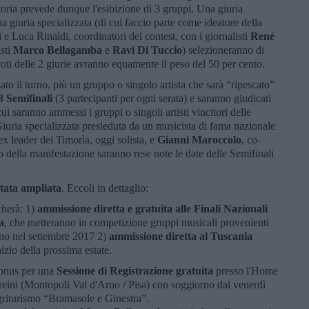
toria prevede dunque l'esibizione di 3 gruppi. Una giuria
a giuria specializzata (di cui faccio parte come ideatore della
 Luca Rinaldi, coordinatori del contest, con i giornalisti
René
isti
Marco Bellagamba
e
Ravi Di Tuccio
) selezioneranno di
 voti delle 2 giurie avranno equamente il peso del 50 per cento.
ato il turno, più un gruppo o singolo artista che sarà “ripescato”
3 Semifinali
(3 partecipanti per ogni serata) e saranno giudicati
ui saranno ammessi i gruppi o singoli artisti vincitori delle
Giuria specializzata presieduta da un musicista di fama nazionale
 ex leader dei Timorìa, oggi solista, e
Gianni Maroccolo
, co-
 della manifestazione saranno rese note le date delle Semifinali
stata ampliata
. Eccoli in dettaglio:
cherà: 1)
ammissione diretta e gratuita alle Finali Nazionali
a
, che metteranno in competizione gruppi musicali provenienti
lano nel settembre 2017 2)
ammissione diretta al Tuscania
inizio della prossima estate.
Bonus per una
Sessione di Registrazione gratuita
presso l'Home
ini (Montopoli Val d'Arno / Pisa) con soggiorno dal venerdì
Agriturismo “Bramasole e Ginestra”.