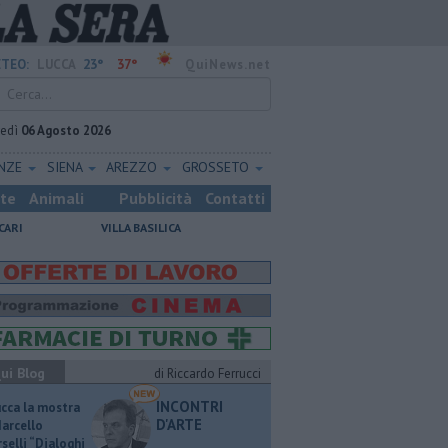
23°
37°
TEO:
LUCCA
QuiNews.net
vedì
06 Agosto 2026
ENZE
SIENA
AREZZO
GROSSETO
ste
Animali
Pubblicità
Contatti
CARI
VILLA BASILICA
ui Blog
di Riccardo Ferrucci
INCONTRI
ucca la mostra
D'ARTE
Marcello
selli “Dialoghi