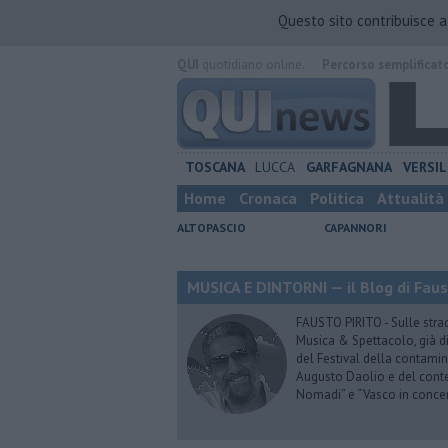
Questo sito contribuisce 
QUI
quotidiano online.
Percorso semplificat
TOSCANA
LUCCA
GARFAGNANA
VERSIL
Home
Cronaca
Politica
Attualità
ALTOPASCIO
CAPANNORI
MUSICA E DINTORNI — il Blog di Faus
FAUSTO PIRITO - Sulle stra
Musica & Spettacolo, già di
del Festival della contamin
Augusto Daolio e del contes
Nomadi” e “Vasco in conce