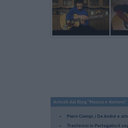
Articoli dal Blog “Musica e dintorni”
​Piero Ciampi, i De André e alt
​Trasferirsi in Portogallo:il s