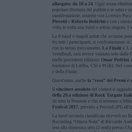
allargato: da 18 a 24
. Ogni serata elimina
popolare (formata dal pubblico in sala) e un
manifestazione, insieme con Lorenzo Pucci e
Pierotti
e
Roberto Boldrini
e con i music
volta in volta una band o artista singolo. I
Le 8 band o singoli artisti che avranno pass
fra tutti i partecipanti, si confronteranno in
con lo stesso meccanismo.
La Finale
a 3, c
Semifinali, sarà invece valutata solo dalla 
(nelle precedenti edizioni:
Omar Pedrini
,
fondatore di Litfiba, CSI e PGR). Nel corso
e della Finale.
Quest'anno, anche
la “rosa” dei Premi è 
Il
vincitore assoluto
del contest si aggiudi
della 29.a edizione di Rock Targato Itali
da tutta la Penisola e che si terranno a Mi
Festival 2017
, previsto a Peccioli (PI) all'
La band seconda classificata riceverà un 
Recording “Ottava Nota” di Riccardo Andre
sera alla domenica sera (2 notti) presso l'