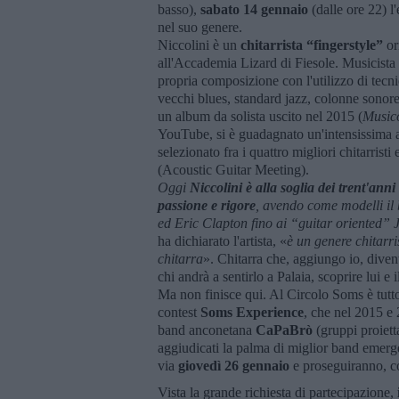
basso),
sabato 14 gennaio
(dalle ore 22) l'
nel suo genere.
Niccolini è un
chitarrista “fingerstyle”
or
all'Accademia Lizard di Fiesole. Musicista 
propria composizione con l'utilizzo di tecn
vecchi blues, standard jazz, colonne sonor
un album da solista uscito nel 2015 (
Musico
YouTube, si è guadagnato un'intensissima att
selezionato fra i quattro migliori chitarris
(Acoustic Guitar Meeting).
Oggi
Niccolini è alla soglia dei trent'ann
passione e rigore
, avendo come modelli il 
ed Eric Clapton fino ai “guitar oriented” 
ha dichiarato l'artista, «
è un genere chitarri
chitarra
». Chitarra che, aggiungo io, diven
chi andrà a sentirlo a Palaia, scoprire lui e 
Ma non finisce qui. Al Circolo Soms è tutto
contest
Soms Experience
, che nel 2015 e 
band anconetana
CaPaBrò
(gruppi proiett
aggiudicati la palma di miglior band emerg
via
giovedì 26 gennaio
e proseguiranno, co
Vista la grande richiesta di partecipazione,