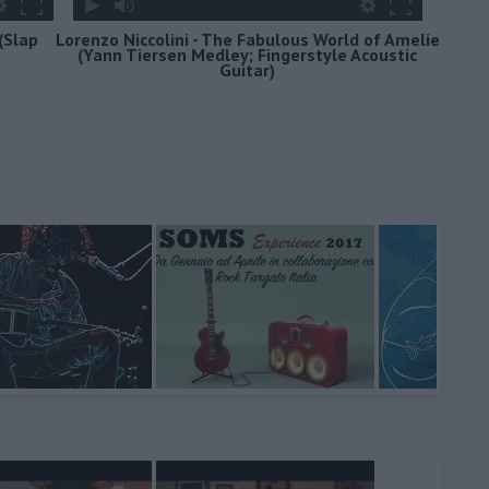
(Slap
Lorenzo Niccolini - The Fabulous World of Amelie
(Yann Tiersen Medley; Fingerstyle Acoustic
Guitar)