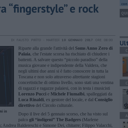
ra “fingerstyle” e rock
con 
QUI
DI FAUSTO PIRÌTO - MARTEDÌ
10 GENNAIO 2017
ORE 08:00
Ult
Riparte alla grande l'attività del
Soms Anno Zero di
C
Palaia
, che l'estate scorsa ha rischiato di chiudere i
battenti. A salvare questo “piccolo paradiso” della
musica giovane e indipendente della Valdera, che
negli ultimi due anni si è fatto conoscere in tutta la
Toscana e non solo attraverso altrettante stagioni
concertistiche di ottimo livello, sono stati una ventina
C
di ragazzi e ragazze palaiesi, con in testa i musicisti
Lorenzo Pucci
e
Michele Fiumalbi
, spalleggiati da
Luca Rinaldi
, ex gestore del locale, e dal
Consiglio
direttivo
del Circolo culturale.
ni in
Dopo il live del 5 gennaio scorso, che ha visto sul
A
palco
gli “indigeni” The Badgers
(Marlene
; Andrea Baldereschi e Simone Dei, chitarre; Filippo Valacchi,