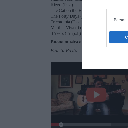
Riego (Pisa)
The Cat on the Bridge (Pontedera)
The Forty Days (Pisa/Livorno)
Persona
Tricotomia (Castelfiorentino)
Martina Vivaldi (Pisa)
3 Years (Empoli)
Buona musica a tutti!
Fausto Pirìto