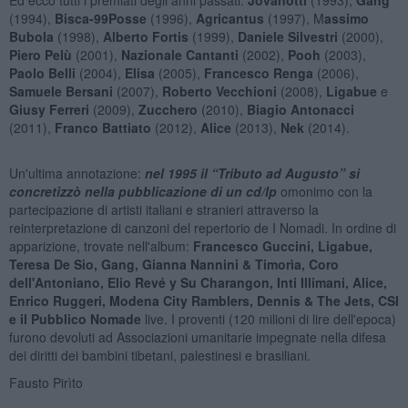
(1994),
Bisca-99Posse
(1996),
Agricantus
(1997), M
assimo
Bubola
(1998),
Alberto Fortis
(1999),
Daniele Silvestri
(2000),
Piero Pelù
(2001),
Nazionale Cantanti
(2002),
Pooh
(2003),
Paolo Belli
(2004),
Elisa
(2005),
Francesco Renga
(2006),
Samuele Bersani
(2007),
Roberto Vecchioni
(2008),
Ligabue
e
Giusy Ferreri
(2009),
Zucchero
(2010),
Biagio Antonacci
(2011),
Franco Battiato
(2012),
Alice
(2013),
Nek
(2014).
Un'ultima annotazione:
nel 1995 il “Tributo ad Augusto” si
concretizzò nella pubblicazione di un cd/lp
omonimo con la
partecipazione di artisti italiani e stranieri attraverso la
reinterpretazione di canzoni del repertorio de I Nomadi. In ordine di
apparizione, trovate nell'album:
Francesco Guccini, Ligabue,
Teresa De Sio, Gang, Gianna Nannini & Timorìa, Coro
dell'Antoniano, Elio Revé y Su Charangon, Inti Illimani, Alice,
Enrico Ruggeri, Modena City Ramblers, Dennis & The Jets, CSI
e il Pubblico Nomade
live. I proventi (120 milioni di lire dell'epoca)
furono devoluti ad Associazioni umanitarie impegnate nella difesa
dei diritti dei bambini tibetani, palestinesi e brasiliani.
Fausto Pirìto