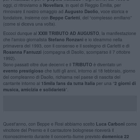
oggi, ci ritroviamo a
Novellara
, in quel di Reggio Emilia, per
rinnovare il nostro omaggio ad
Augusto Daolio
, voce storica e
fondatore, insieme con
Beppe Carletti
, del “complesso emiliano”
(come si diceva una volta).
Eccoci dunque al
XXIII TRIBUTO AD AUGUSTO
, la manifestazione
che l'amico giornalista
Stefano Ronzani
e io ideammo nella
primavera del 1993, con il consenso e il sostegno di Carletti e di
Rosanna Fantuzzi
(compagna di Daolio, scomparso il 7 ottobre
1992).
Sono passati oltre due decenni e il
TRIBUTO
è diventato un
evento prestigioso
che tutti gli anni, intorno al 18 febbraio, giorno
del compleanno di Daolio, richiama nel paese di nascita del
cantante intorno ai
15mila fans da tutta Italia
per una “
2 giorni di
musica, amicizia e solidarietà
”.
Quest'anno, con Beppe e Rosi abbiamo scelto
Luca Carboni
come
vincitore del Premio e il cantautore bolognese riceverà il
riconoscimento durante il concerto-fiume previsto
domenica 22