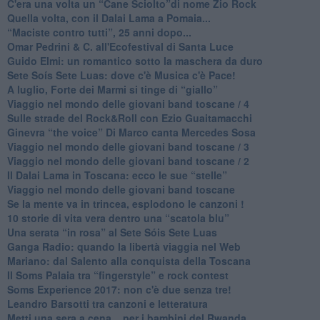
​C'era una volta un “Cane Sciolto”di nome Zio Rock
Quella volta, con il Dalai Lama a Pomaia...
​“Maciste contro tutti”, 25 anni dopo...
​Omar Pedrini & C. all'Ecofestival di Santa Luce
Guido Elmi: un romantico sotto la maschera da duro
Sete Soís Sete Luas: dove c'è Musica c'è Pace!
​A luglio, Forte dei Marmi si tinge di “giallo”
Viaggio nel mondo delle giovani band toscane / 4
Sulle strade del Rock&Roll con Ezio Guaitamacchi
​Ginevra “the voice” Di Marco canta Mercedes Sosa
Viaggio nel mondo delle giovani band toscane / 3
​Viaggio nel mondo delle giovani band toscane / 2
Il Dalai Lama in Toscana: ecco le sue “stelle”
Viaggio nel mondo delle giovani band toscane
Se la mente va in trincea, esplodono le canzoni !
​10 storie di vita vera dentro una “scatola blu”
​Una serata “in rosa” al Sete Sóis Sete Luas
Ganga Radio: quando la libertà viaggia nel Web
Mariano: dal Salento alla conquista della Toscana
​Il Soms Palaia tra “fingerstyle” e rock contest
Soms Experience 2017: non c'è due senza tre!
​Leandro Barsotti tra canzoni e letteratura
​Metti una sera a cena... per i bambini del Rwanda