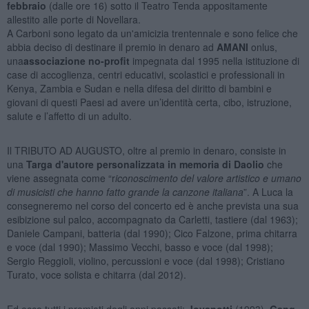
febbraio
(dalle ore 16) sotto il Teatro Tenda appositamente
allestito alle porte di Novellara.
A Carboni sono legato da un'amicizia trentennale e sono felice che
abbia deciso di destinare il premio in denaro ad
AMANI
onlus,
una
associazione no-profit
impegnata dal 1995 nella istituzione di
case di accoglienza, centri educativi, scolastici e professionali in
Kenya, Zambia e Sudan e nella difesa del diritto di bambini e
giovani di questi Paesi ad avere un’identità certa, cibo, istruzione,
salute e l’affetto di un adulto.
Il TRIBUTO AD AUGUSTO, oltre al premio in denaro, consiste in
una
Targa d'autore personalizzata in memoria di Daolio
che
viene assegnata come “r
iconoscimento del valore artistico e umano
di musicisti che hanno fatto grande la canzone italiana
”. A Luca la
consegneremo nel corso del concerto ed è anche prevista una sua
esibizione sul palco, accompagnato da Carletti, tastiere (dal 1963);
Daniele Campani, batteria (dal 1990); Cico Falzone, prima chitarra
e voce (dal 1990); Massimo Vecchi, basso e voce (dal 1998);
Sergio Reggioli, violino, percussioni e voce (dal 1998); Cristiano
Turato, voce solista e chitarra (dal 2012).
Ed ecco tutti i premiati degli anni passati:
Jovanotti
(1993),
Gang