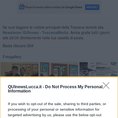
Se vuoi leggere le notizie principali della Toscana iscriviti alla
Newsletter QUInews - ToscanaMedia.
Arriva gratis tutti i giorni
alle 20:00 direttamente nella tua casella di posta.
Basta cliccare
QUI
Fotogallery
QUInewsLucca.it -
Do Not Process My Personal
Information
Videogallery
If you wish to opt-out of the sale, sharing to third parties, or
processing of your personal or sensitive information for
targeted advertising by us, please use the below opt-out