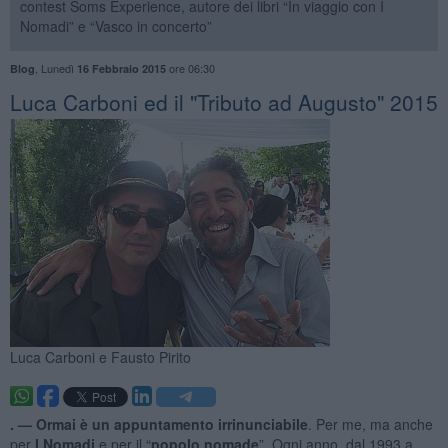
contest Soms Experience, autore dei libri “In viaggio con I
Nomadi” e “Vasco in concerto”
,
Lunedì
ore 06:30
Blog
16 Febbraio 2015
Luca Carboni ed il "Tributo ad Augusto" 2015
Luca Carboni e Fausto Pirito
. —
Ormai è un appuntamento irrinunciabile
. Per me, ma anche
per
I Nomadi
e per il “
popolo nomade
”. Ogni anno, dal 1993 a