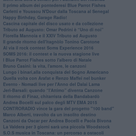
​Il primo album dei pontederesi Blue Parrot Fishes
Carletti e Youssou N'Dour dalla Toscana al Senegal
Happy Birthday, Garage Radio!
​Cascina capitale del disco usato e da collezione
Tributo ad Augusto: Omar Pedrini è “Uno di noi”
​Fiorella Mannoia e il XXIV Tributo ad Augusto
Il grande ritorno dell'itagnòlo Tonino Carotone
​Al via il rock contest Soms Experience 2016
​SOMS 2016: il contest e la nuova stagione live
I Blue Parrot Fishes sotto l'albero di Natale
Bruno Casini: la vita, l'amore, le canzoni
​Lungo i binari,alla conquista del Sogno Americano
​Quella volta con Arafat e Renzo Maffei nel bunker
​Evento - Nomadi live per l'Anno del Dalai Lama
Jerì-Barsali: quando “l'Attimo” diventa Canzone
Il ritorno di Finaz, chitarrista della Bandabardò
Andrea Bocelli sul palco degli MTV EMA 2015
CONTRORADIO vince la gara del progetto "100 band"
Marco Alberti, travolto da un insolito destino
Canzoni da Oscar per Andrea Bocelli e Paola Bivona
La Valdera per 3 giorni sarà una piccola Woodstock
S.O.S musica in Toscana: un percorso a ostacoli