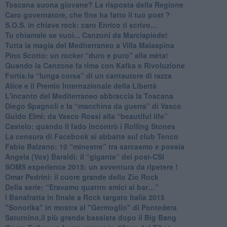
​Toscana suona giovane? La risposta della Regione
Caro governatore, che fine ha fatto il tuo post ?
S.O.S. in chiave rock: caro Enrico ti scrivo...
Tu chiamale se vuoi... Canzoni da Marciapiede!
​Tutta la magia del Mediterraneo a Villa Malaspina
​Pino Scotto: un rocker “duro e puro” alla mèta!
​Quando la Canzone fa rima con Kafka e Rivoluzione
​Fortis:la “lunga corsa” di un cantautore di razza
Alice e il Premio Internazionale della Libertà
​L'incanto del Mediterraneo abbraccia la Toscana
​Diego Spagnoli e la “macchina da guerra” di Vasco
​Guido Elmi: da Vasco Rossi alla “beautiful life”
​Castelo: quando il fado incontrò i Rolling Stones
La censura di Facebook si abbatte sul club Tenco
Fabio Balzano: 10 “minestre” tra sarcasmo e poesia
Angela (Vox) Baraldi: il “gigante” dei post-CSI
​SOMS experience 2015: un avventura da ripetere !
Omar Pedrini: il cuore grande dello Zio Rock
Della serie: “Eravamo quattro amici al bar…”
I Banafratta in finale a Rock targato Italia 2015
"Sonorika" in mostra al "Germoglio" di Pontedera
​Saturnino,il più grande bassista dopo il Big Bang