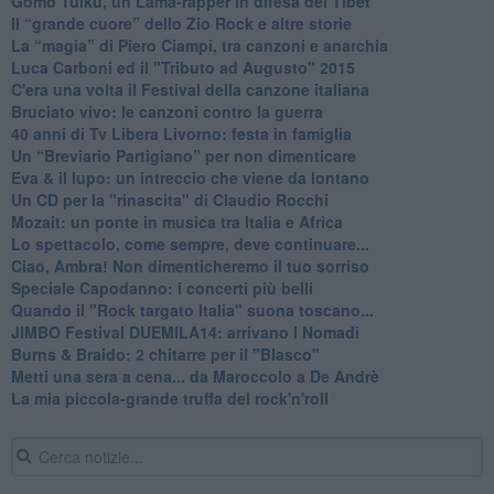
​Gomo Tulku, un Lama-rapper in difesa del Tibet
​Il “grande cuore” dello Zio Rock e altre storie
La “magia” di Piero Ciampi, tra canzoni e anarchia
Luca Carboni ed il "Tributo ad Augusto" 2015
C'era una volta il Festival della canzone italiana
Bruciato vivo: le canzoni contro la guerra
40 anni di Tv Libera Livorno: festa in famiglia
Un “Breviario Partigiano” per non dimenticare
Eva & il lupo: un intreccio che viene da lontano
Un CD per la "rinascita" di Claudio Rocchi
Mozait: un ponte in musica tra Italia e Africa
Lo spettacolo, come sempre, deve continuare...
Ciao, Ambra! Non dimenticheremo il tuo sorriso
Speciale Capodanno: i concerti più belli
Quando il "Rock targato Italia" suona toscano...
JIMBO Festival DUEMILA14: arrivano I Nomadi
Burns & Braido: 2 chitarre per il "Blasco"
Metti una sera a cena... da Maroccolo a De Andrè
La mia piccola-grande truffa del rock'n'roll