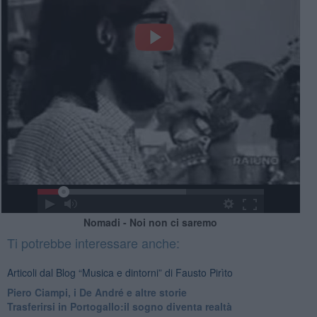
Nomadi - Noi non ci saremo
Ti potrebbe interessare anche:
Articoli dal Blog “Musica e dintorni” di Fausto Pirìto
​Piero Ciampi, i De André e altre storie
​Trasferirsi in Portogallo:il sogno diventa realtà