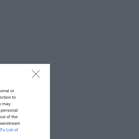
sonal or
ection to
ou may
 personal
out of the
 downstream
B’s List of