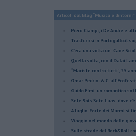
Articoli dal Blog “Musica e dintorni”
​Piero Ciampi, i De André e alt
​Trasferirsi in Portogallo:il s
​C'era una volta un “Cane Scio
Quella volta, con il Dalai Lam
​“Maciste contro tutti”, 25 ann
​Omar Pedrini & C. all'Ecofest
Guido Elmi: un romantico sot
Sete Soís Sete Luas: dove c'è
​A luglio, Forte dei Marmi si ti
Viaggio nel mondo delle giov
Sulle strade del Rock&Roll c