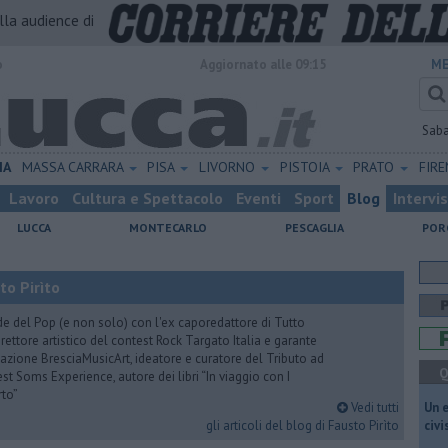
alla audience di
o
Aggiornato alle 09:15
ME
Sab
IA
MASSA CARRARA
PISA
LIVORNO
PISTOIA
PRATO
FIR
Lavoro
Cultura e Spettacolo
Eventi
Sport
Blog
Intervi
LUCCA
MONTECARLO
PESCAGLIA
POR
to Pirìto
de del Pop (e non solo) con l'ex caporedattore di Tutto
rettore artistico del contest Rock Targato Italia e garante
azione BresciaMusicArt, ideatore e curatore del Tributo ad
Q
t Soms Experience, autore dei libri “In viaggio con I
rto”
Vedi tutti
​Un 
gli articoli del blog di Fausto Pirìto
civ