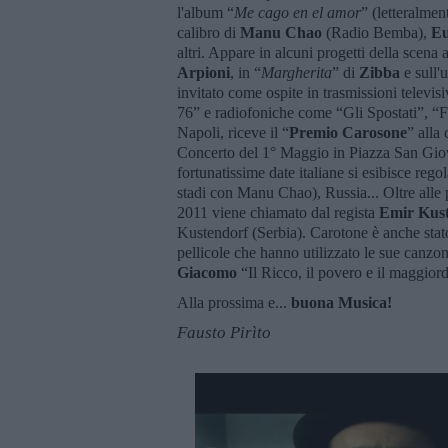
l'album “
Me cago en el amor
” (letteralmen
calibro di
Manu Chao
(Radio Bemba),
Eu
altri. Appare in alcuni progetti della scena a
Arpioni
, in “
Margherita
” di
Zibba
e sull'
invitato come ospite in trasmissioni televi
76” e radiofoniche come “Gli Spostati”, “Fe
Napoli, riceve il “
Premio Carosone
” alla
Concerto del 1° Maggio in Piazza San Gio
fortunatissime date italiane si esibisce reg
stadi con Manu Chao), Russia... Oltre alle pa
2011 viene chiamato dal regista
Emir Kust
Kustendorf (Serbia). Carotone è anche stat
pellicole che hanno utilizzato le sue canzo
Giacomo
“Il Ricco, il povero e il maggio
Alla prossima e...
buona Musica!
Fausto Pirìto