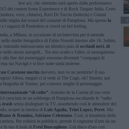
live act, che oltretutto sarà aperto dalla performance
 2015 del contest Soms Experience e di Rock Targato Italia. Certo
astiera, voce, chitarra), Ravi Di Tuccio (batteria) e Gianni
 mille miglia dal sound del cantante di Pamplona. Ma spesso
la
C
 e i ragazzi di Pontedera si creerà un bel feeling.
la, a MIlano, in occasione di un'intervista per il mensile
ello studio fotografico di Fabio Nosotti intorno alle 16. Subito,
ata: entrambi indossavamo un identico paio di
occhiali neri, di
 nello stesso autogrill... Tra uno scatto e l'altro, si susseguirono
e alla fine del pomeriggio eravamo diventati “compagni di
na sui Navigli e si fece notte tarda insieme.
 con Carotone merita
davvero, non ve ne pentirete! Il suo
egria! Allora, magari ci si vede al The Cage, ok? Intanto, qui
lla biografia di Tonino, per conosce meglio il personaggio.
 internazionale “di culto”
. Antonio de la Cuesta (il suo vero
 è cresciuto in un sobborgo di Pamplona ascoltando le “radio
-trash
senza disdegnare la TV, assorbendo così le atmosfere dei
iando, scopre la musica di
Luis Aguila, Trini Lopez, Peret
. Ma
Albano & Romina, Adriano Celentano
. Così, si innamora della
 carriera. Per esibirsi in pubblico, prende il cognome d'arte da un
 e fa suo il look di
Fred Buscaglione
. Già disco d'oro con