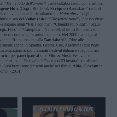
te: “
Me ne fotto dell'amore
”) vanta collaborazioni con artisti del
gene Hùtz
(Gogol Bordello),
Erriquez
(Bandabardò) e tanti
lternativa italiana: lo ricordiamo in “
Malacabeza
” degli
ultimo disco dei
Vallanzaska
(“
Thegenerazione
”). Spesso viene
sive italiane quali “Parla con me”, “Chiambretti Night”, “Scalo
giz Files” e “Caterpillar”. Nel 2008, al teatro Politeama di
 carriera come miglior artista straniero. Nel 2009 partecipa al
vanni a Roma assieme alla
Bandabardò
. Oltre alle
olarmente anche in Spagna, Grecia, Cile, Argentina (tour negli
rtecipazioni ai più blasonati Festival italiani e spagnoli, nel
urica
per partecipare al suo “Film & Music Festival” di
o premiato al “Festival del Cinema dell'Havana” per alcune
ni. Suoi brani sono presenti anche nel film di
Aldo, Giovanni e
rdomo” (2014).