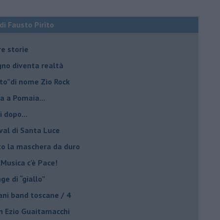
 di Fausto Pirìto
re storie
ogno diventa realtà
lto”di nome Zio Rock
a a Pomaia...
i dopo...
ival di Santa Luce
to la maschera da duro
 Musica c'è Pace!
nge di “giallo”
ani band toscane / 4
on Ezio Guaitamacchi