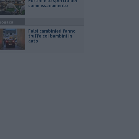
Fortini e lo spettro del
commissariamento
ronaca
Falsi carabinieri fanno
truffe coi bambini in
auto