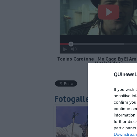
Tonino Carotone - Me Cago En El Amo
Music Video]
QUInewsLu
If you wish 
Fotogallery
sensitive in
confirm you
continue se
information 
further disc
participants
Downstream 