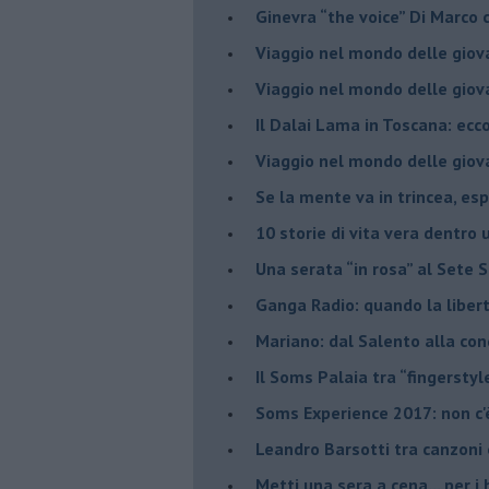
​Ginevra “the voice” Di Marc
Viaggio nel mondo delle giov
​Viaggio nel mondo delle giov
Il Dalai Lama in Toscana: ecco
Viaggio nel mondo delle giov
Se la mente va in trincea, es
​10 storie di vita vera dentro 
​Una serata “in rosa” al Sete 
Ganga Radio: quando la liber
Mariano: dal Salento alla co
​Il Soms Palaia tra “fingerstyl
Soms Experience 2017: non c'
​Leandro Barsotti tra canzoni
​Metti una sera a cena... per 