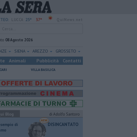
25°
37°
TEO:
LUCCA
QuiNews.net
ato
08 Agosto 2026
ENZE
SIENA
AREZZO
GROSSETO
ste
Animali
Pubblicità
Contatti
CARI
VILLA BASILICA
ui Blog
di Adolfo Santoro
DISINCANTATO
esempio di
ismo