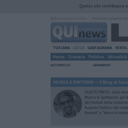
Questo sito contribuisce 
QUI
quotidiano online.
Percorso semplificat
TOSCANA
LUCCA
GARFAGNANA
VERSIL
Home
Cronaca
Politica
Attualità
ALTOPASCIO
CAPANNORI
MUSICA E DINTORNI — il Blog di Faus
FAUSTO PIRITO - Sulle stra
Musica & Spettacolo, già di
del Festival della contamin
Augusto Daolio e del contes
Nomadi” e “Vasco in conce