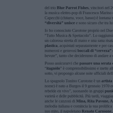
del trio
Blue Parrot Fishes
, vincitori nel
la musica elettro-pop di Francesco Marino (t
Capecchi (chitarra, voce, basso) è lontana
“diversità” unisce
e sono sicuro che tra lui
Io ho conosciuto Carotone proprio nel Duemi
“Tutto Musica & Spettacolo”. Lo raggiunsi n
un calorosa stretta di mano e una sana ris
plastica
, acquistati separatamente e per caso
numerosi e generosi
boccali di “cerveza”
bevute”, tanto che decidemmo di andare a ce
Posso assicurarvi che
passare una serata
“
itagnòlo
” è comprensibilissimo e mette all
sotto, vi propongo alcune note ufficiali de
Lo spagnolo Tonino Carotone è un
artista
nome) è nato a Burgos il 9 gennaio 1970 ed
rebelde en vivo”, suonando in gruppi
punk
varietà e delle pubblicità. Più tardi, viagg
anche le canzoni di
Mina, Rita Pavone, 
melodia italiana e comincia la sua prolifica
suo mito, il napoletano
Renato Carosone
,