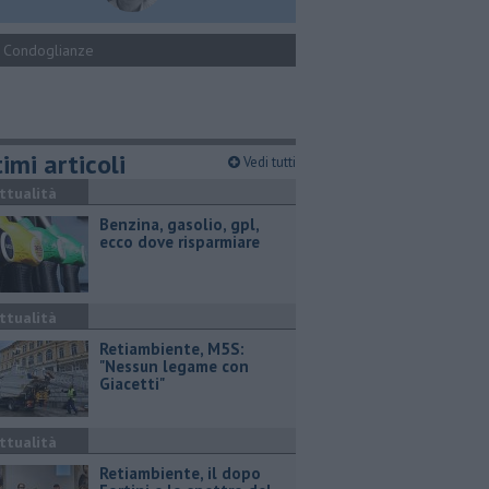
Condoglianze
imi articoli
Vedi tutti
ttualità
​Benzina, gasolio, gpl,
ecco dove risparmiare
ttualità
Retiambiente, M5S:
"Nessun legame con
Giacetti"
ttualità
Retiambiente, il dopo