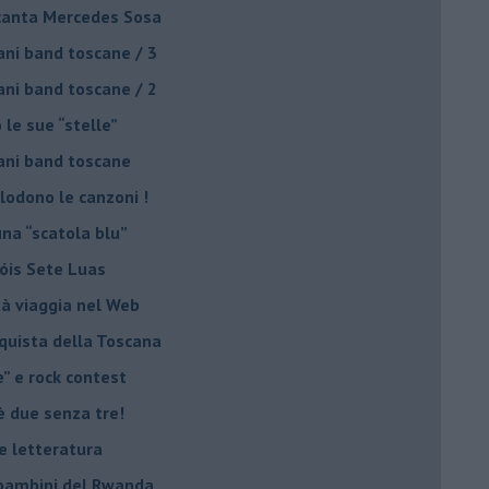
o canta Mercedes Sosa
ani band toscane / 3
ani band toscane / 2
 le sue “stelle”
ani band toscane
plodono le canzoni !
una “scatola blu”
Sóis Sete Luas
tà viaggia nel Web
nquista della Toscana
e” e rock contest
è due senza tre!
 e letteratura
i bambini del Rwanda