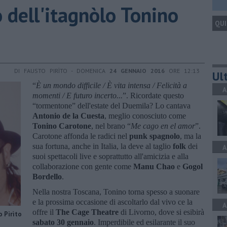
o dell'itagnòlo Tonino
QUI
DI FAUSTO PIRÌTO - DOMENICA
24 GENNAIO 2016
ORE 12:13
Ult
“
È un mondo difficile / È vita intensa / Felicità a
A
momenti / E futuro incerto...
”. Ricordate questo
“tormentone” dell'estate del Duemila? Lo cantava
Antonio de la Cuesta
, meglio conosciuto come
Tonino Carotone
, nel brano “
Me cago en el amor
”.
Carotone affonda le radici nel
punk spagnolo
, ma la
sua fortuna, anche in Italia, la deve al taglio
folk
dei
A
suoi spettacoli live e soprattutto all'amicizia e alla
collaborazione con gente come
Manu Chao
e
Gogol
Bordello
.
Nella nostra Toscana, Tonino torna spesso a suonare
e la prossima occasione di ascoltarlo dal vivo ce la
A
offre il
The Cage Theatre
di Livorno, dove si esibirà
o Pirìto
sabato 30 gennaio
. Imperdibile ed esilarante il suo