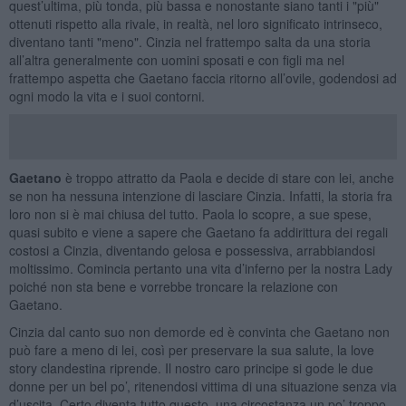
quest’ultima, più tonda, più bassa e nonostante siano tanti i "più"
ottenuti rispetto alla rivale, in realtà, nel loro significato intrinseco,
diventano tanti "meno". Cinzia nel frattempo salta da una storia
all’altra generalmente con uomini sposati e con figli ma nel
frattempo aspetta che Gaetano faccia ritorno all’ovile, godendosi ad
ogni modo la vita e i suoi contorni.
Gaetano
è troppo attratto da Paola e decide di stare con lei, anche
se non ha nessuna intenzione di lasciare Cinzia. Infatti, la storia fra
loro non si è mai chiusa del tutto. Paola lo scopre, a sue spese,
quasi subito e viene a sapere che Gaetano fa addirittura dei regali
costosi a Cinzia, diventando gelosa e possessiva, arrabbiandosi
moltissimo. Comincia pertanto una vita d’inferno per la nostra Lady
poiché non sta bene e vorrebbe troncare la relazione con
Gaetano.
Cinzia dal canto suo non demorde ed è convinta che Gaetano non
può fare a meno di lei, così per preservare la sua salute, la love
story clandestina riprende. Il nostro caro principe si gode le due
donne per un bel po’, ritenendosi vittima di una situazione senza via
d’uscita. Certo diventa tutto questo, una circostanza un po’ troppo