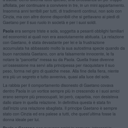
affollata, per continuare a convivere in tre, in un mini appartamento.
Insomma anni terribili per tutti, di tradimenti continui, non solo con
Cinzia, ma con altre donne disponibili che si gettavano ai piedi di
Gaetano per il suo ruolo in società e per i suoi soldi.
Paola
era sempre triste e sola, soggetta a pesanti obblighi familiari
ed economici ai quali non era assolutamente abituata. La relazione
con Gaetano, è stata devastante per lei e la frustrazione
accumulata ha abbassato molto la sua autostima specie quando da
buon narcisista Gaetano, con aria falsamente innocente, le fa
notare la "pancetta" messa su da Paola. Quella frase divenne
un’ossessione ma servì alla principessa per riacquistare il suo
peso, forma nel giro di qualche mese. Alla fine della fiera, niente
era più un segreto e tutto avveniva, quasi alla luce del sole.
La rabbia per il comportamento disonesto di Gaetano covava
dentro Paola in un vortice sempre più in crescendo e i suoi amici
erano sempre più preoccupati, lei però, caparbia, non desisteva
dallo stare in quella relazione. In definitiva questa è stata fin
dall’inizio una relazione sbagliata. Il principe Gaetano è sempre
stato con Cinzia ed era palese a tutti, che quest’ultima fosse la
donna ideale per lui.
Paola e Gaetano
non avevano amici in comune, interessi in