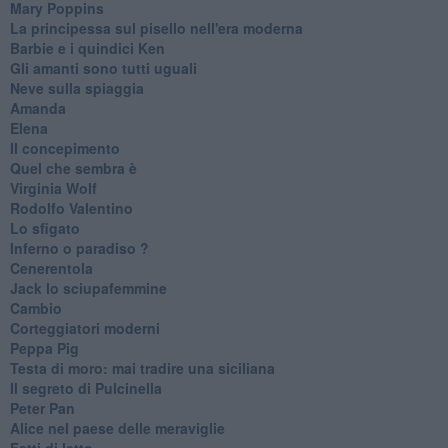
Mary Poppins
La principessa sul pisello nell'era moderna
Barbie e i quindici Ken
Gli amanti sono tutti uguali
Neve sulla spiaggia
Amanda
Elena
Il concepimento
Quel che sembra è
Virginia Wolf
Rodolfo Valentino
Lo sfigato
Inferno o paradiso ?
Cenerentola
Jack lo sciupafemmine
Cambio
Corteggiatori moderni
Peppa Pig
Testa di moro: mai tradire una siciliana
Il segreto di Pulcinella
Peter Pan
Alice nel paese delle meraviglie
Fatti di letto