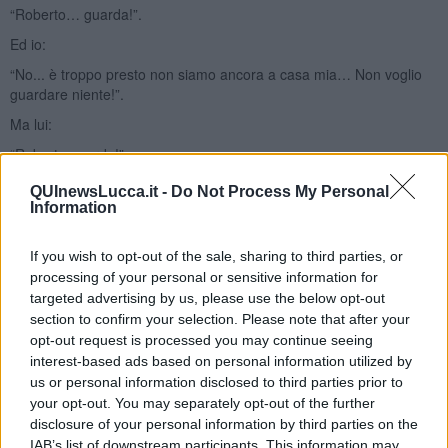
“Roberto… guarda!”.
Ed io:
“No... è troppo presto non siamo ancora a casa mia… Non voglio
guardare niente!”.
Ma lui:
“Roberto guarda!”.
Scuotendo la testa: “No… per favore non voglio guardare niente…
QUInewsLucca.it -
Do Not Process My Personal
non ho lo spirito adatto”.
Information
Insiste:
If you wish to opt-out of the sale, sharing to third parties, or
“Roberto… ma guarda… per favore…!”.
processing of your personal or sensitive information for
Decido di dargli retta. Noi eravamo giunti lungo il viale di
targeted advertising by us, please use the below opt-out
Fornacette…, non credevo ai miei occhi… Cominciai a piangere
section to confirm your selection. Please note that after your
senza riserbo.
opt-out request is processed you may continue seeing
interest-based ads based on personal information utilized by
Ogni albero che scorreva davanti a me era imbavagliato da un
us or personal information disclosed to third parties prior to
enorme fiocco azzurro.
your opt-out. You may separately opt-out of the further
Con gli occhi gonfi di commozione e con il cuore imbevuto di
disclosure of your personal information by third parties on the
emozione rivedo mio padre insieme a mia madre, alla fermata del
IAB’s list of downstream participants. This information may