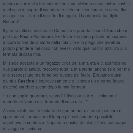
nastro azzurro alla fermata del pullman vicino a casa nostra, così in
quel caso io saprò di scendere o altrimenti continuerò la corsa fino
al capolinea. Torno il diciotto di maggio. Ti abbraccia tuo figlio
Roberto”.
Il giorno fatidico esco dalla Comunità e prendo il bus di linea che mi
porta da
Pisa
a Pontedera. Ero triste e in pena poiché non sapevo
ancora la fine della storia della mia vita e la piega che avrebbe
potuto prendere nel caso non avessi visto quel nastro azzurro alla
fermata di casa mia.
Mi siedo accanto a un ragazzo circa della mia età e ci scambiamo
due parole di saluto, racconto tutta la mia storia, anche se è per me
uno sconosciuto ma forse per questo più facile. Eravamo quasi
giunti a
Cascina
e improvvisamente gli chiedo un enorme favore
giacché sarebbe sceso dopo la mia fermata:
“Io non voglio guardare, se vedi il fiocco azzurro… chiamami
quando arriviamo alla fermata di casa mia…”.
Accovacciato con la testa fra le gambe per evitare di pensare e
sperando di far passare il tempo più velocemente possibile
aspettavo la sentenza. Dopo una decina di minuti il mio compagno
di viaggio mi chiama: