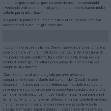
fatto travolgere e coinvolgere da amicizie poco raccomandabili
diventando eroinomane; i miei genitori naturalmente hanno molto
sofferto per la mia situazione.
Mio padre in particolare uomo onesto e di sani principi provava
vergogna nell’avere un figlio come me.
Poco prima di uscire dalla mia
Comunità
ero incerto se tornare a
casa o cercare ventura in altri luoghi per paura della reazione di
mio padre nei miei confronti, figlio ritornato dalla droga per cui
decido di scrivergli una lettera poco prima del giorno della mia
completa riabilitazione:
“Caro Babbo, so di aver sbagliato per aver avuto un
comportamento così distante dai tuoi principi. Questi tre anni in
Comunità mi hanno portato a riflettere sul mio stato e so quanto
deve essere stato doloroso per te sopportare questa croce anche
per la gente del posto, per i nostri familiari e per le persone a noi
vicine. Vorrei tanto tornare per abbracciarti e per chiederti perdono
ma non so se tu mi vorrai ancora ricevere e accogliere tra le
braccia. Non voglio saperlo adesso, ti chiedo solo di mettere un