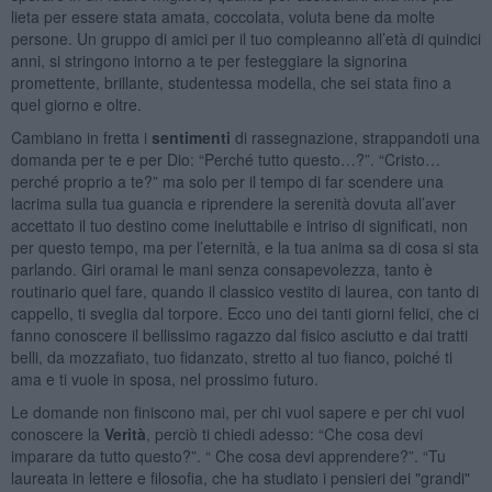
lieta per essere stata amata, coccolata, voluta bene da molte
persone. Un gruppo di amici per il tuo compleanno all’età di quindici
anni, si stringono intorno a te per festeggiare la signorina
promettente, brillante, studentessa modella, che sei stata fino a
quel giorno e oltre.
Cambiano in fretta i
sentimenti
di rassegnazione, strappandoti una
domanda per te e per Dio: “Perché tutto questo…?”. “Cristo…
perché proprio a te?” ma solo per il tempo di far scendere una
lacrima sulla tua guancia e riprendere la serenità dovuta all’aver
accettato il tuo destino come ineluttabile e intriso di significati, non
per questo tempo, ma per l’eternità, e la tua anima sa di cosa si sta
parlando. Giri oramai le mani senza consapevolezza, tanto è
routinario quel fare, quando il classico vestito di laurea, con tanto di
cappello, ti sveglia dal torpore. Ecco uno dei tanti giorni felici, che ci
fanno conoscere il bellissimo ragazzo dal fisico asciutto e dai tratti
belli, da mozzafiato, tuo fidanzato, stretto al tuo fianco, poiché ti
ama e ti vuole in sposa, nel prossimo futuro.
Le domande non finiscono mai, per chi vuol sapere e per chi vuol
conoscere la
Verità
, perciò ti chiedi adesso: “Che cosa devi
imparare da tutto questo?”. “ Che cosa devi apprendere?”. “Tu
laureata in lettere e filosofia, che ha studiato i pensieri dei "grandi"