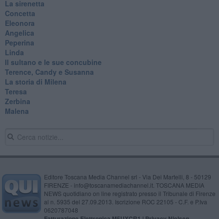
La sirenetta
Concetta
Eleonora
Angelica
Peperina
Linda
Il sultano e le sue concubine
Terence, Candy e Susanna
La storia di Milena
Teresa
Zerbina
Malena
Editore Toscana Media Channel srl - Via Dei Martelli, 8 - 50129
FIRENZE - info@toscanamediachannel.it. TOSCANA MEDIA
NEWS quotidiano on line registrato presso il Tribunale di Firenze
al n. 5935 del 27.09.2013. Iscrizione ROC 22105 - C.F. e P.Iva
0620787048
Fatturazione Elettronica M5UXCR1 |
Privacy Nielsen