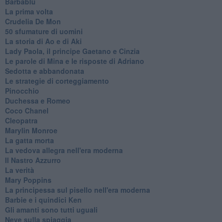
Barbablù
La prima volta
Crudelia De Mon
50 sfumature di uomini
La storia di Ao e di Aki
Lady Paola, il principe Gaetano e Cinzia
Le parole di Mina e le risposte di Adriano
Sedotta e abbandonata
Le strategie di corteggiamento
Pinocchio
Duchessa e Romeo
Coco Chanel
Cleopatra
Marylin Monroe
La gatta morta
La vedova allegra nell'era moderna
​Il Nastro Azzurro
La verità
Mary Poppins
La principessa sul pisello nell'era moderna
Barbie e i quindici Ken
Gli amanti sono tutti uguali
Neve sulla spiaggia