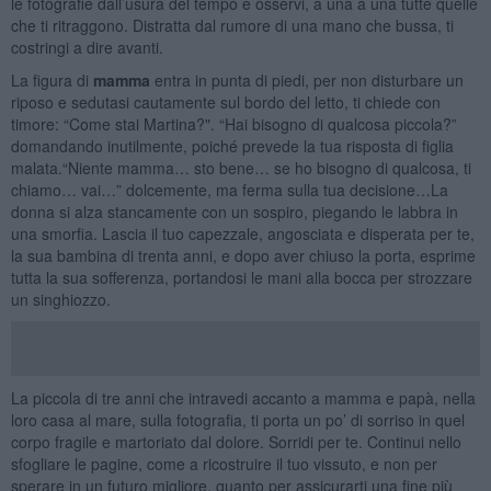
le fotografie dall’usura del tempo e osservi, a una a una tutte quelle
che ti ritraggono. Distratta dal rumore di una mano che bussa, ti
costringi a dire avanti.
La figura di
mamma
entra in punta di piedi, per non disturbare un
riposo e sedutasi cautamente sul bordo del letto, ti chiede con
timore: “Come stai Martina?". “Hai bisogno di qualcosa piccola?”
domandando inutilmente, poiché prevede la tua risposta di figlia
malata.“Niente mamma… sto bene… se ho bisogno di qualcosa, ti
chiamo… vai…” dolcemente, ma ferma sulla tua decisione…La
donna si alza stancamente con un sospiro, piegando le labbra in
una smorfia. Lascia il tuo capezzale, angosciata e disperata per te,
la sua bambina di trenta anni, e dopo aver chiuso la porta, esprime
tutta la sua sofferenza, portandosi le mani alla bocca per strozzare
un singhiozzo.
La piccola di tre anni che intravedi accanto a mamma e papà, nella
loro casa al mare, sulla fotografia, ti porta un po’ di sorriso in quel
corpo fragile e martoriato dal dolore. Sorridi per te. Continui nello
sfogliare le pagine, come a ricostruire il tuo vissuto, e non per
sperare in un futuro migliore, quanto per assicurarti una fine più