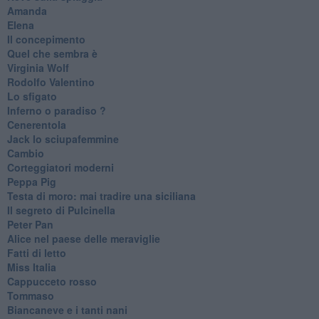
Amanda
Elena
Il concepimento
Quel che sembra è
Virginia Wolf
Rodolfo Valentino
Lo sfigato
Inferno o paradiso ?
Cenerentola
Jack lo sciupafemmine
Cambio
Corteggiatori moderni
Peppa Pig
Testa di moro: mai tradire una siciliana
Il segreto di Pulcinella
Peter Pan
Alice nel paese delle meraviglie
Fatti di letto
Miss Italia
Cappucceto rosso
Tommaso
Biancaneve e i tanti nani