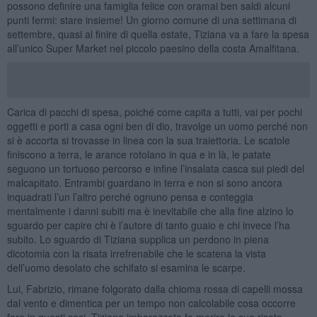
possono definire una famiglia felice con oramai ben saldi alcuni
punti fermi: stare insieme! Un giorno comune di una settimana di
settembre, quasi al finire di quella estate, Tiziana va a fare la spesa
all’unico Super Market nel piccolo paesino della costa Amalfitana.
Carica di pacchi di spesa, poiché come capita a tutti, vai per pochi
oggetti e porti a casa ogni ben di dio, travolge un uomo perché non
si è accorta si trovasse in linea con la sua traiettoria. Le scatole
finiscono a terra, le arance rotolano in qua e in là, le patate
seguono un tortuoso percorso e infine l’insalata casca sui piedi del
malcapitato. Entrambi guardano in terra e non si sono ancora
inquadrati l’un l’altro perché ognuno pensa e conteggia
mentalmente i danni subiti ma è inevitabile che alla fine alzino lo
sguardo per capire chi è l’autore di tanto guaio e chi invece l’ha
subito. Lo sguardo di Tiziana supplica un perdono in piena
dicotomia con la risata irrefrenabile che le scatena la vista
dell’uomo desolato che schifato si esamina le scarpe.
Lui, Fabrizio, rimane folgorato dalla chioma rossa di capelli mossa
dal vento e dimentica per un tempo non calcolabile cosa occorre
fare in questi casi. Tiziana imbarazzata fa morire la sua risata