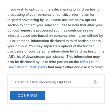
Ritrovarsi, ricercarsi, ricrearsi, per inventarsi una storia inaspettata
e non voluta almeno fino a quella mattina. Al tramonto la foto più
If you wish to opt-out of the sale, sharing to third parties, or
bella insieme al bacio dell’uomo che corona un fatto scontato e
processing of your personal or sensitive information for
ineluttabile. Fabrizio con filo di voce: “Tiziana, domenica devo
targeted advertising by us, please use the below opt-out
ripartire. Vieni via con me! Lascia tutto e viene a stare con me. Tu
section to confirm your selection. Please note that after your
sei la metà della mia mela e ti voglio per me! Non mi dire niente
opt-out request is processed you may continue seeing
adesso, deciderai domenica!”. Vivono intensamente i giorni prima
interest-based ads based on personal information utilized by
di domenica come non era mai successo a entrambi. Al calar della
sera davanti a un buon bicchiere di vino e a una candela accesa
us or personal information disclosed to third parties prior to
Tiziana saluta Fabrizio!
your opt-out. You may separately opt-out of the further
disclosure of your personal information by third parties on the
Posta dinnanzi alla scelta di dover lasciare la propria famiglia,
IAB’s list of downstream participants. This information may
nonostante la monotonia della vita scontata e quotidiana rispetto a
also be disclosed by us to third parties on the
IAB’s List of
una vita appagante con l’uomo che per la prima volta aveva
Downstream Participants
that may further disclose it to other
esaltato la sua interiorità e femminilità, lei con grande tormento,
third parties.
ritiene di non potersi slegare dalla famiglia che ama e che ha
ancora bisogno di lei. Con il cuore uno strazio dice a Fabrizio: “Non
Personal Data Processing Opt Outs
posso venire con te!”. Passa del tempo, molto tempo per la verità e
Tiziana rimane vedova! In punto di morte Ivano, il marito di Tiziana
le dice: “Mi dispiace di non essere stato in grado di renderti
CONFIRM
pienamente felice, ma sappi che ti ho amata tanto!” come a dire so
cosa hai passato in questi anni e quanto sei stata infelice per non
aver coronato un sogno d’amore… Tiziana capisce che in realtà il