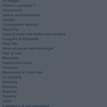
Lo sfigato
Inferno o paradiso ?
Cenerentola
Jack lo sciupafemmine
Cambio
Corteggiatori moderni
Peppa Pig
Testa di moro: mai tradire una siciliana
Il segreto di Pulcinella
Peter Pan
Alice nel paese delle meraviglie
Fatti di letto
Miss Italia
Cappucceto rosso
Tommaso
Biancaneve e i tanti nani
La sirenetta
Concetta
Eleonora
Angelica
Peperina
Linda
Il sultano e le sue concubine