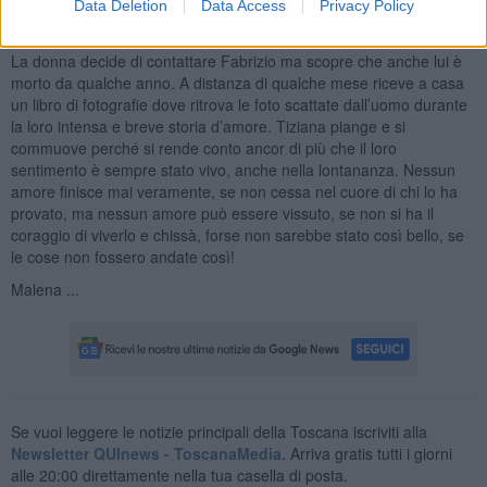
marito aveva sempre saputo del suo tormento ma non aveva mai
Data Deletion
Data Access
Privacy Policy
voluto metterla davanti a una scelta.
La donna decide di contattare Fabrizio ma scopre che anche lui è
morto da qualche anno. A distanza di qualche mese riceve a casa
un libro di fotografie dove ritrova le foto scattate dall’uomo durante
la loro intensa e breve storia d’amore. Tiziana piange e si
commuove perché si rende conto ancor di più che il loro
sentimento è sempre stato vivo, anche nella lontananza. Nessun
amore finisce mai veramente, se non cessa nel cuore di chi lo ha
provato, ma nessun amore può essere vissuto, se non si ha il
coraggio di viverlo e chissà, forse non sarebbe stato così bello, se
le cose non fossero andate così!
Malena ...
Se vuoi leggere le notizie principali della Toscana iscriviti alla
Newsletter QUInews - ToscanaMedia.
Arriva gratis tutti i giorni
alle 20:00 direttamente nella tua casella di posta.