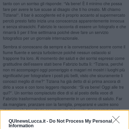
tanto con un sorriso gli risponde: “Va bene! È il minimo che possa
fare per avere le tue scuse al disagio che ti ho creato. Mi chiamo
Tiziana!”. Il bar è accogliente ed è proprio accanto al supermercato
perciò presto fatto inizia una conoscenza apparentemente innocua
e senza strascichi. Fabrizio le racconta di essere un fotografo e che
rimarrà lì per il fine settimana poiché deve fare un servizio
fotografico per un giornale internazionale.
Sembra si conoscano da sempre e la conversazione scorre come il
fiume fluente e senza turbolenze poiché nessun ostacolo si
frappone fra loro. Al momento dei saluti e dei sorrisi espressi come
gratitudine dell’essere stati bene Fabrizio butta lì: “Tiziana, perché
non mi accompagni oggi pomeriggio e magari mi mostri i luoghi più
significativi per fotografare i posti più belli, visto che sicuramente li
conosci meglio di me?” Tiziana ha già detto di sì prima ancora di
dirlo a voce e con tono leggero risponde: “Si va bene! Oggi alle tre
qui?”. Un sorriso compiaciuto dice di sì al posto della voce di
Fabrizio trasformandosi semplicemente in un cenno di saluto. Far
da mangiare, pranzare con la famiglia, prepararsi e uscire sono
state nuvole transitorie spazzate via dal vento dei pensieri eterei
nell’attesa di rivedere quell’uomo dal sorriso splendido. Il quadro è
QUInewsLucca.it -
Do Not Process My Personal
chiaro nella mente e anche l’alchimia che si è creata tra i due.
Information