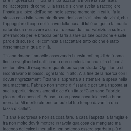
nell’accorgersi di come lui la fissa e si china svelta a raccogliere
l’insalata ai piedi dell’uomo, nello stesso momento in cui lui fa la
stessa cosa istintivamente ritrovandosi con i visi talmente vicini, che
l’appoggiare il capo nell’incavo della nuca di lui è un gesto talmente
naturale da non avere alcun altro secondo fine. Fabrizio la solleva
afferrandola per le braccia per farla alzare da tale posizione e sulle
parole di scuse di lei comincia a raccattare tutto ciò che è stato
disseminato in qua e in là.
Tiziana rimane immobile osservando i movimenti rapidi dell’uomo
finché svegliandosi dall’incanto non comincia anche lei a chinarsi
nel tentativo di recuperare quanto perso per strada. Ogni tanto si
incontravano in basso, ogni tanto in alto. Alla fine della ricerca con i
dovuti ringraziamenti Tiziana si appresta a sistemare la spesa nella
sua macchina. Fabrizio non smette di fissarla e per tutta risposta ai
suoi superflui ringraziamenti dice d’un fiato: “Ciao sono Fabrizio,
piacere di conoscerti. Penso tu non possa cavartela così a buon
mercato. Mi merito almeno un po’ del tuo tempo davanti a una
tazza di caffè!”.
Tiziana è sorpresa e non sa cosa fare, a casa l’aspetta la famiglia e
fra non molto dovrà mettere in tavola qualcosa da mangiare ma
facendo dei calcoli mentali e non potendo essere sgarbata più di