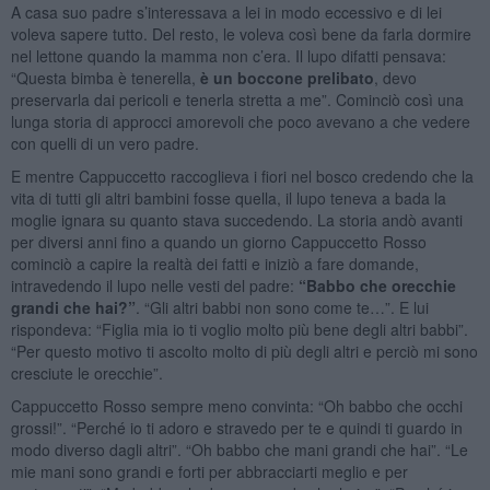
A casa suo padre s’interessava a lei in modo eccessivo e di lei
voleva sapere tutto. Del resto, le voleva così bene da farla dormire
nel lettone quando la mamma non c’era. Il lupo difatti pensava:
“Questa bimba è tenerella,
è un boccone prelibato
, devo
preservarla dai pericoli e tenerla stretta a me”. Cominciò così una
lunga storia di approcci amorevoli che poco avevano a che vedere
con quelli di un vero padre.
E mentre Cappuccetto raccoglieva i fiori nel bosco credendo che la
vita di tutti gli altri bambini fosse quella, il lupo teneva a bada la
moglie ignara su quanto stava succedendo. La storia andò avanti
per diversi anni fino a quando un giorno Cappuccetto Rosso
cominciò a capire la realtà dei fatti e iniziò a fare domande,
intravedendo il lupo nelle vesti del padre:
“Babbo che orecchie
grandi che hai?”
. “Gli altri babbi non sono come te…”. E lui
rispondeva: “Figlia mia io ti voglio molto più bene degli altri babbi”.
“Per questo motivo ti ascolto molto di più degli altri e perciò mi sono
cresciute le orecchie”.
Cappuccetto Rosso sempre meno convinta: “Oh babbo che occhi
grossi!”. “Perché io ti adoro e stravedo per te e quindi ti guardo in
modo diverso dagli altri”. “Oh babbo che mani grandi che hai”. “Le
mie mani sono grandi e forti per abbracciarti meglio e per