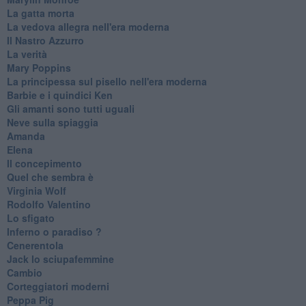
La gatta morta
La vedova allegra nell'era moderna
​Il Nastro Azzurro
La verità
Mary Poppins
La principessa sul pisello nell'era moderna
Barbie e i quindici Ken
Gli amanti sono tutti uguali
Neve sulla spiaggia
Amanda
Elena
Il concepimento
Quel che sembra è
Virginia Wolf
Rodolfo Valentino
Lo sfigato
Inferno o paradiso ?
Cenerentola
Jack lo sciupafemmine
Cambio
Corteggiatori moderni
Peppa Pig