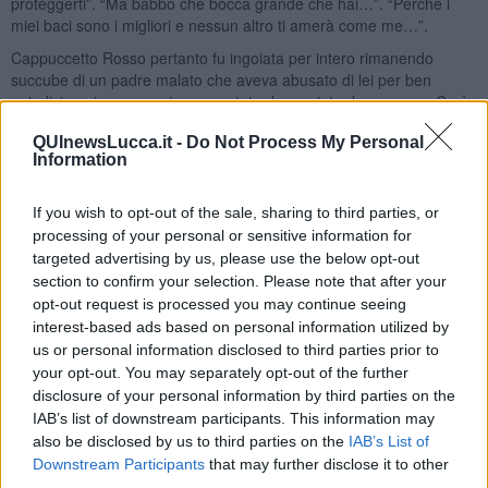
proteggerti”. “Ma babbo che bocca grande che hai…”. “Perché i
miei baci sono i migliori e nessun altro ti amerà come me…”.
Cappuccetto Rosso pertanto fu ingoiata per intero rimanendo
succube di un padre malato che aveva abusato di lei per ben
quindici anni senza mai essere stato denunciato da nessuno. Così
il lupo cattivo
soddisfatto di se viveva la sua vita in tutta
QUInewsLucca.it -
Do Not Process My Personal
tranquillità senza il benché minimo senso di colpa. Cappuccetto
Information
Rosso oramai grande e autosufficiente viene via dalla casa
familiare e va a vivere da sola. Sopravvive alla meglio passando da
un letto a un altro con uomini sbagliati ma non riesce ad amarne
If you wish to opt-out of the sale, sharing to third parties, or
nessuno. Si rende conto di dover affrontare il problema e di farsi
processing of your personal or sensitive information for
aiutare intraprendendo un percorso psicologico.
targeted advertising by us, please use the below opt-out
section to confirm your selection. Please note that after your
A oggi non ha perdonato i suoi genitori poiché non si capacita di
opt-out request is processed you may continue seeing
come nemmeno la madre sia stata capace di vedere lo schifo che
interest-based ads based on personal information utilized by
aveva sotto gli occhi. Qualche anno fa incontra uno splendido
cacciatore. Se ne innamora perdutamente. L’uomo si accorge di
us or personal information disclosed to third parties prior to
quanto male abbia fatto il lupo cattivo a
Cappuccetto Rosso
e con
your opt-out. You may separately opt-out of the further
tutta la sua pazienza, l’ha aiutata a diventare sua moglie e la madre
disclosure of your personal information by third parties on the
dei suoi figli. Stanno vivendo, infatti, la loro storia con serenità e
IAB’s list of downstream participants. This information may
sano amore.
also be disclosed by us to third parties on the
IAB’s List of
Downstream Participants
that may further disclose it to other
Cappuccetto Rosso è diventata una donna attenta e la sua
third parties.