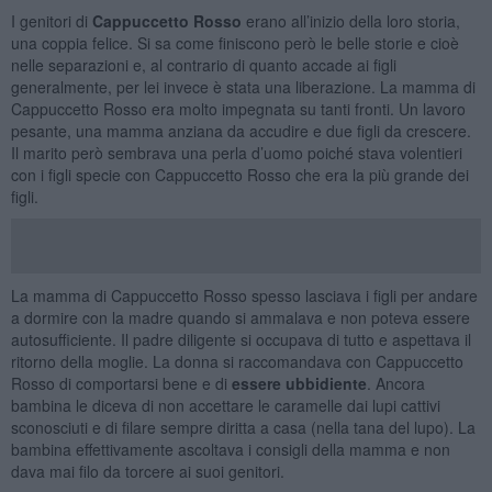
I genitori di
Cappuccetto Rosso
erano all’inizio della loro storia,
una coppia felice. Si sa come finiscono però le belle storie e cioè
nelle separazioni e, al contrario di quanto accade ai figli
generalmente, per lei invece è stata una liberazione. La mamma di
Cappuccetto Rosso era molto impegnata su tanti fronti. Un lavoro
pesante, una mamma anziana da accudire e due figli da crescere.
Il marito però sembrava una perla d’uomo poiché stava volentieri
con i figli specie con Cappuccetto Rosso che era la più grande dei
figli.
La mamma di Cappuccetto Rosso spesso lasciava i figli per andare
a dormire con la madre quando si ammalava e non poteva essere
autosufficiente. Il padre diligente si occupava di tutto e aspettava il
ritorno della moglie. La donna si raccomandava con Cappuccetto
Rosso di comportarsi bene e di
essere ubbidiente
. Ancora
bambina le diceva di non accettare le caramelle dai lupi cattivi
sconosciuti e di filare sempre diritta a casa (nella tana del lupo). La
bambina effettivamente ascoltava i consigli della mamma e non
dava mai filo da torcere ai suoi genitori.