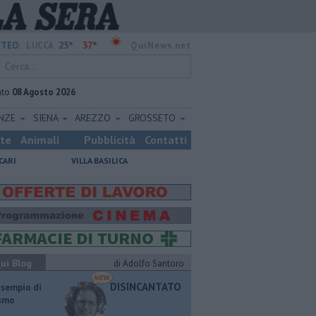
25°
37°
TEO:
LUCCA
QuiNews.net
ato
08 Agosto 2026
ENZE
SIENA
AREZZO
GROSSETO
ste
Animali
Pubblicità
Contatti
CARI
VILLA BASILICA
ui Blog
di Adolfo Santoro
DISINCANTATO
esempio di
ismo