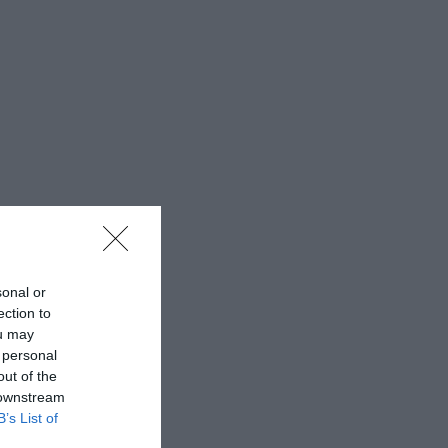
sonal or
ection to
ou may
 personal
out of the
 downstream
B’s List of