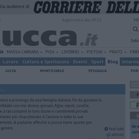
alla audience di
o
Aggiornato alle 09:15
ME
Sab
IA
MASSA CARRARA
PISA
LIVORNO
PISTOIA
PRATO
FIR
Lavoro
Cultura e Spettacolo
Eventi
Sport
Blog
Intervi
LUCCA
MONTECARLO
PESCAGLIA
POR
...
iero e provengo da una famiglia italiana. Fin da giovane le
idate con me: donne, giovani, figlie, nipoti, sorelle,
e a raccontarmi le loro storie e i sentimenti provati
Q
gomento più chiacchierato è l'amore in tutte le sue
ertanto di parlarne affinché si possa trarre spunto per
​Un 
i genere.
Vedi tutti
civ
gli articoli