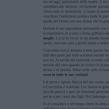
ma ad oggi, gelosissimi della madre. A un c
candidato alle elezioni, ovviamente sposato 
chiesa tutte le domeniche. L’uomo di nom
conciliare l’ambizione politica (tutte le par
quella del vivere con una donna che lo grat
Diventa il suo pigmalione portandola con s
(comprensivo di scarpe e borsa griffate) a
moglie
. Lui la fa vivere in un mondo fantas
aprire, riservato solo a pochi intimi e molt
Concettina non è abituata a tutto questo lu
dall’altra parte per farla scendere mentre le
non ha. Al tavolo del ristorante si sente a d
servirle del vino quando lei invece lo fa pe
destra o di sinistra. Infine nelle suite di l
sesso in tutte le sue varianti
.
Lei spera e ripone fiducia nel suo uomo, ma 
e Concettina è scaricata. Lei, donna in gamba
piccolo paese) e apre un ristorante gestend
per se e per i suoi due figli. Nel frattempo
Fa il contadino e nel tempo libero la aiuta 
dell’abisso che c’è tra Gregorio e Giampiero