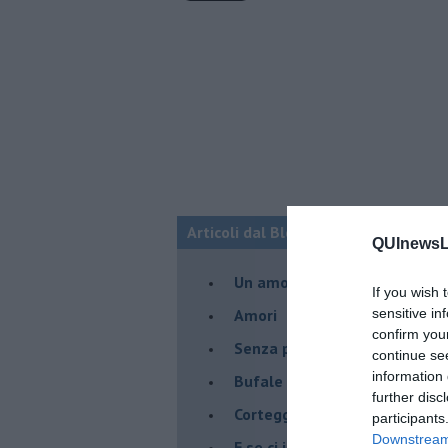
Articoli dal Blog “Legami d'amore” di
QUInewsLu
Un amore nato ai tempi del c
If you wish 
Amori
sensitive in
confirm you
Senza parole - 1
continue se
information 
Bufale d'amore
further disc
Corteggiatrici moderne
participants
Downstream 
E se ci incontrassimo ?