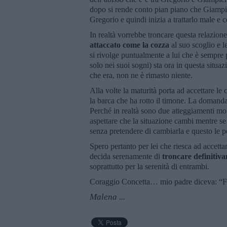
dopo si rende conto pian piano che Giampie
Gregorio e quindi inizia a trattarlo male e
In realtà vorrebbe troncare questa relazion
attaccato come la cozza
al suo scoglio e 
si rivolge puntualmente a lui che è sempre 
solo nei suoi sogni) sta ora in questa situa
che era, non ne è rimasto niente.
Alla volte la maturità porta ad accettare 
la barca che ha rotto il timone. La domanda
Perché in realtà sono due atteggiamenti molto
aspettare che la situazione cambi mentre se ac
senza pretendere di cambiarla e questo le pe
Spero pertanto per lei che riesca ad accett
decida serenamente di
troncare definitiv
soprattutto per la serenità di entrambi.
Coraggio Concetta… mio padre diceva: “Fin
Malena ...