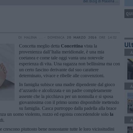
del blog di Malena ...
QUI
DI MALENA ... - DOMENICA
20 MARZO 2016
ORE 14:02
Ult
Concetta meglio detta
Concettina
vista la
provenienza dall’Italia meridionale, è una mia
A
coetanea e come tale oggi vanta una notevole
esperienza di vita. Una ragazza non bellissima ma con
un certo fascino derivante dal suo carattere
determinato, vivace e ribelle alle convenzioni.
In famiglia subisce una madre dipendente dal gioco
A
d’azzardo e alcolizzata e un padre completamente
assente che la picchiava per un nonnulla e si sposa
giovanissima con il primo uomo disponibile mettendo
su famiglia. Casca purtroppo dalla padella alla brace
tanza un uomo violento, rozzo ed egoista concedendole solo
la
di.
A
crescono piuttosto bene nonostante tutte le loro vicissitudini