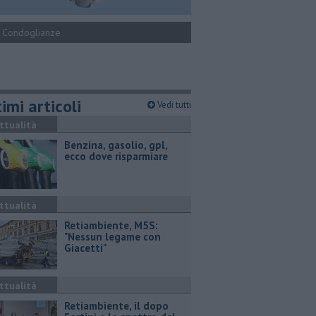
Condoglianze
imi articoli
Vedi tutti
ttualità
​Benzina, gasolio, gpl,
ecco dove risparmiare
ttualità
Retiambiente, M5S:
"Nessun legame con
Giacetti"
ttualità
Retiambiente, il dopo