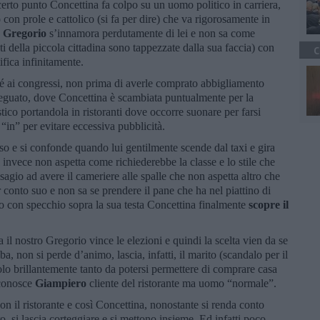
erto punto Concettina fa colpo su un uomo politico in carriera,
con prole e cattolico (si fa per dire) che va rigorosamente in
e
Gregorio
s’innamora perdutamente di lei e non sa come
eti della piccola cittadina sono tappezzate dalla sua faccia) con
C
ifica infinitamente.
é ai congressi, non prima di averle comprato abbigliamento
deguato, dove Concettina è scambiata puntualmente per la
tico portandola in ristoranti dove occorre suonare per farsi
o “in” per evitare eccessiva pubblicità.
sso e si confonde quando lui gentilmente scende dal taxi e gira
i invece non aspetta come richiederebbe la classe e lo stile che
isagio ad avere il cameriere alle spalle che non aspetta altro che
r conto suo e non sa se prendere il pane che ha nel piattino di
usso con specchio sopra la sua testa Concettina finalmente
scopre il
il nostro Gregorio vince le elezioni e quindi la scelta vien da se
, non si perde d’animo, lascia, infatti, il marito (scandalo per il
olo brillantemente tanto da potersi permettere di comprare casa
 conosce
Giampiero
cliente del ristorante ma uomo “normale”.
con il ristorante e così Concettina, nonostante si renda conto
, si lascia corteggiare e si mettono insieme. Ed infatti poco