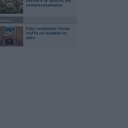
Fortini e lo spettro del
commissariamento
ronaca
Falsi carabinieri fanno
truffe coi bambini in
auto