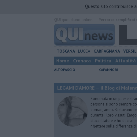
Questo sito contribuisce 
QUI
quotidiano online.
Percorso semplificat
TOSCANA
LUCCA
GARFAGNANA
VERSIL
Home
Cronaca
Politica
Attualità
ALTOPASCIO
CAPANNORI
LEGAMI D'AMORE — il Blog di Malena 
Sono nata in un paese stran
persone si sono sempre conf
comari, amici. Restavano or
durante i loro vissuti. L'ar
sfaccettature e ho deciso p
riflettere sulla differenza d