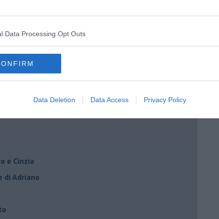
l Data Processing Opt Outs
rna
CONFIRM
Data Deletion
Data Access
Privacy Policy
o e Cinzia
e di Adriano
to