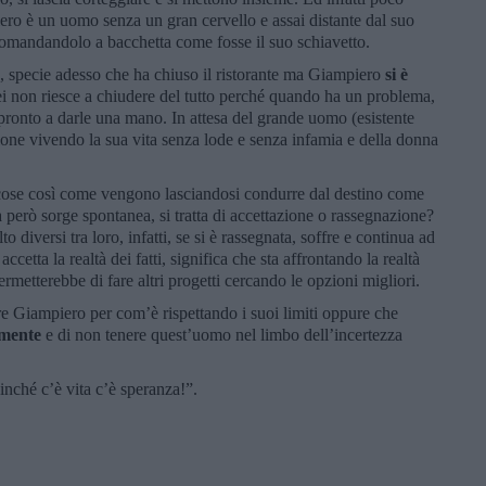
ro è un uomo senza un gran cervello e assai distante dal suo
 comandandolo a bacchetta come fosse il suo schiavetto.
e, specie adesso che ha chiuso il ristorante ma Giampiero
si è
lei non riesce a chiudere del tutto perché quando ha un problema,
pronto a darle una mano. In attesa del grande uomo (esistente
zione vivendo la sua vita senza lode e senza infamia e della donna
le cose così come vengono lasciandosi condurre dal destino come
 però sorge spontanea, si tratta di accettazione o rassegnazione?
 diversi tra loro, infatti, se si è rassegnata, soffre e continua ad
cetta la realtà dei fatti, significa che sta affrontando la realtà
rmetterebbe di fare altri progetti cercando le opzioni migliori.
are Giampiero per com’è rispettando i suoi limiti oppure che
amente
e di non tenere quest’uomo nel limbo dell’incertezza
ché c’è vita c’è speranza!”.