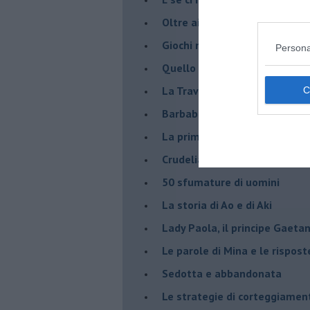
Oltre ai cinque sensi
Giochi nel bosco
Persona
Quello che vogliono le donne
La Traviata in versione mode
Barbablù
La prima volta
Crudelia De Mon
50 sfumature di uomini
La storia di Ao e di Aki
Lady Paola, il principe Gaetan
Le parole di Mina e le rispost
Sedotta e abbandonata
Le strategie di corteggiamen