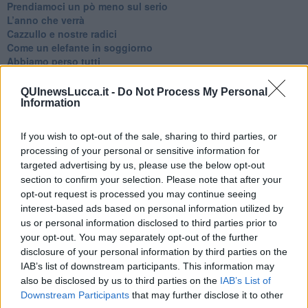
​Prendiamoci un pò meno sul serio
​L’anno che verrà
​Cazzullo e nostre radici
​Come un elefante in soggiorno
​Abbiamo perso tutti
E se le cose non vanno come vorresti?
​Chi sono i genitori elicottero
QUInewsLucca.it -
Do Not Process My Personal
Come è davvero la terapia
Information
Quando il diritto alla disconnessione non viene accolto
​L’importanza della comunicazione in famiglia
If you wish to opt-out of the sale, sharing to third parties, or
​Il diritto ad essere disconnessi
processing of your personal or sensitive information for
​Il pensiero dicotomico e la salute mentale
targeted advertising by us, please use the below opt-out
​Consigli di lettura per genitori e non solo
section to confirm your selection. Please note that after your
​La Clownterapia
opt-out request is processed you may continue seeing
​Differenze tra persone frustrate e non
interest-based ads based on personal information utilized by
L’invisibile fatica mentale
us or personal information disclosed to third parties prior to
Vacanze a km zero
your opt-out. You may separately opt-out of the further
​Buone Vacan(si)e!
disclosure of your personal information by third parties on the
​Il lato positivo delle cose
​Storie antiche di tempi moderni
IAB’s list of downstream participants. This information may
​Quello che alle mamme non dicono
also be disclosed by us to third parties on the
IAB’s List of
Adultescenza
Downstream Participants
that may further disclose it to other