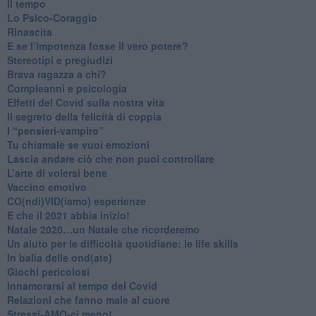
​Il tempo
​Lo Psico-Coraggio
Rinascita
​E se l’impotenza fosse il vero potere?
Stereotipi e pregiudizi
​Brava ragazza a chi?
​Compleanni e psicologia
Effetti del Covid sulla nostra vita
Il segreto della felicità di coppia
​I “pensieri-vampiro”
​Tu chiamale se vuoi emozioni
​Lascia andare ciò che non puoi controllare
L’arte di volersi bene
​Vaccino emotivo
CO(ndi)VID(iamo) esperienze
​E che il 2021 abbia inizio!
​Natale 2020…un Natale che ricorderemo
Un aiuto per le difficoltà quotidiane: le life skills
​In balia delle ond(ate)
Giochi pericolosi
Innamorarsi al tempo del Covid
​Relazioni che fanno male al cuore
​Stressi-AMO-ci meno!