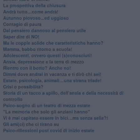
​La prospettiva della chiusura
​Andrà tutto…come andrà!
Autunno piovoso...ed uggioso
​Contagio di paura
​Dal pensiero dannoso al pensiero utile
​Saper dire di NO!
​Ma le coppie solide che caratteristiche hanno?
​Mamma, babbo ritorno a scuola!
Adolescenti, ovvero questi (s)conosciuti!
Ansia, depressione e la terra di mezzo
​Rientro con il botto? Anche no!
Dimmi dove andrai in vacanza e ti dirò chi sei!
​Estate, psicologia, animali…una strana triade!
​Crisi o possibilità?
​Storia di un tacco a spillo, dell’ansia e della necessità di
controllo
​Psico-sogno di un teatro di mezza estate
"La memoria che solo gli anziani hanno"
​Vi è mai capitato essere in bici…ma senza sella?!
​Gli ami(ci) che ci tirano su
Psico-riflessioni post covid di inizio estate