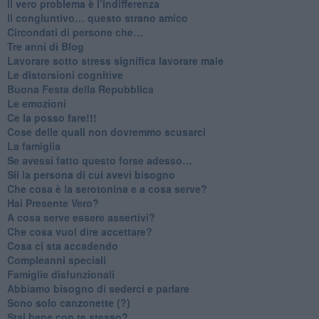
​Il vero problema è l’indifferenza
​Il congiuntivo… questo strano amico
​Circondati di persone che…
​Tre anni di Blog
​Lavorare sotto stress significa lavorare male
​Le distorsioni cognitive
​Buona Festa della Repubblica
Le emozioni
​Ce la posso fare!!!
​Cose delle quali non dovremmo scusarci
​La famiglia
​Se avessi fatto questo forse adesso…
​Sii la persona di cui avevi bisogno
Che cosa è la serotonina e a cosa serve?
​Hai Presente Vero?
A cosa serve essere assertivi?
​Che cosa vuol dire accettare?
​Cosa ci sta accadendo
​Compleanni speciali
​Famiglie disfunzionali
​Abbiamo bisogno di sederci e parlare
Sono solo canzonette (?)
​Stai bene con te stesso?