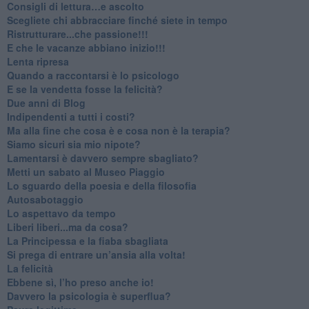
​Consigli di lettura…e ascolto
​Scegliete chi abbracciare finché siete in tempo
​Ristrutturare...che passione!!!
​E che le vacanze abbiano inizio!!!
​Lenta ripresa
​Quando a raccontarsi è lo psicologo
​E se la vendetta fosse la felicità?
​Due anni di Blog
​Indipendenti a tutti i costi?
​Ma alla fine che cosa è e cosa non è la terapia?
​Siamo sicuri sia mio nipote?
​Lamentarsi è davvero sempre sbagliato?
​Metti un sabato al Museo Piaggio
​Lo sguardo della poesia e della filosofia
Autosabotaggio
​Lo aspettavo da tempo
​Liberi liberi...ma da cosa?
​La Principessa e la fiaba sbagliata
Si prega di entrare un’ansia alla volta!
​La felicità
​Ebbene sì, l’ho preso anche io!
​Davvero la psicologia è superflua?