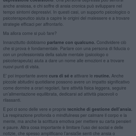
anche ansiosa, e chi soffre di ansia cronica può sviluppare nel
tempo sintomi depressivi. In questi casi, un supporto psicologico o
psicoterapeutico aiuta a capire le origini del malessere e a trovare
strategie efficaci per affrontarlo.
Ma allora come si può fare?
Innanzitutto dobbiamo
parlarne con qualcuno.
Condividere ciò
che si prova è fondamentale. Parlare con una persona di fiducia o
con un professionista della salute mentale (psicologo o
psicoterapeuta) aiuta a dare un nome alle emozioni e a trovare
nuovi punti di vista.
E’ poi importante avere
c
ura di sé e
attivare le
routine.
Anche
piccole abitudini quotidiane possono avere un impatto significativo
come dormire a orari regolari, fare attività fisica leggera, seguire
un’alimentazione equilibrata, dedicarsi ad attività piacevoli o
rilassanti.
E poi ci sono delle vere e proprie
t
ecniche di gestione dell’ansia.
La respirazione profonda o mindfulness per calmare il corpo e la
mente, ma anche la scrittura emotiva per mettere su carta pensieri
e paure. Altra cosa importante è limitare l’uso dei social e delle
notizie, che spesso amplificano l’ansiaSe senti che ansia o