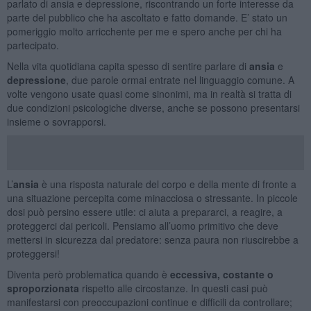
parlato di ansia e depressione, riscontrando un forte interesse da
parte del pubblico che ha ascoltato e fatto domande. E’ stato un
pomeriggio molto arricchente per me e spero anche per chi ha
partecipato.
Nella vita quotidiana capita spesso di sentire parlare di
ansia
e
depressione
, due parole ormai entrate nel linguaggio comune. A
volte vengono usate quasi come sinonimi, ma in realtà si tratta di
due condizioni psicologiche diverse, anche se possono presentarsi
insieme o sovrapporsi.
L’
ansia
è una risposta naturale del corpo e della mente di fronte a
una situazione percepita come minacciosa o stressante. In piccole
dosi può persino essere utile: ci aiuta a prepararci, a reagire, a
proteggerci dai pericoli. Pensiamo all’uomo primitivo che deve
mettersi in sicurezza dal predatore: senza paura non riuscirebbe a
proteggersi!
Diventa però problematica quando è
eccessiva, costante o
sproporzionata
rispetto alle circostanze. In questi casi può
manifestarsi con preoccupazioni continue e difficili da controllare;