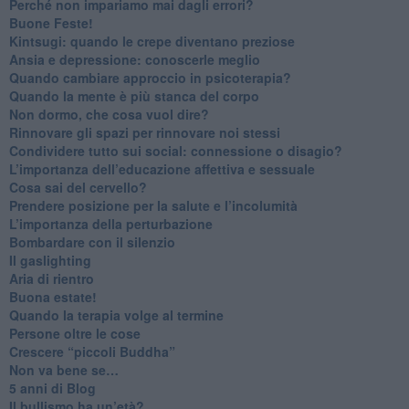
​Perché non impariamo mai dagli errori?
​Buone Feste!
​Kintsugi: quando le crepe diventano preziose
Ansia e depressione: conoscerle meglio
Quando cambiare approccio in psicoterapia?
​Quando la mente è più stanca del corpo
Non dormo, che cosa vuol dire?
​Rinnovare gli spazi per rinnovare noi stessi
​Condividere tutto sui social: connessione o disagio?
​L’importanza dell’educazione affettiva e sessuale
​Cosa sai del cervello?
Prendere posizione per la salute e l’incolumità
L’importanza della perturbazione
​Bombardare con il silenzio
Il gaslighting
Aria di rientro
Buona estate!
​Quando la terapia volge al termine
​Persone oltre le cose
​Crescere “piccoli Buddha”
Non va bene se…
​5 anni di Blog
​Il bullismo ha un’età?