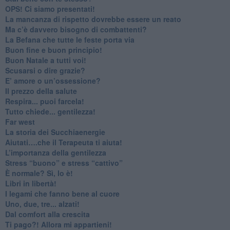
​OPS! Ci siamo presentati!
​La mancanza di rispetto dovrebbe essere un reato
​Ma c’è davvero bisogno di combattenti?
​La Befana che tutte le feste porta via
Buon fine e buon principio!
​Buon Natale a tutti voi!
​Scusarsi o dire grazie?
​E’ amore o un’ossessione?
​Il prezzo della salute
​Respira... puoi farcela!
​Tutto chiede... gentilezza!
​Far west
​La storia dei Succhiaenergie
​Aiutati….che il Terapeuta ti aiuta!
​L’importanza della gentilezza
​Stress “buono” e stress “cattivo”
​È normale? Sì, lo è!
​Libri in libertà!
​I legami che fanno bene al cuore
Uno, due, tre... alzati!​
​Dal comfort alla crescita
​Ti pago?! Allora mi appartieni!​