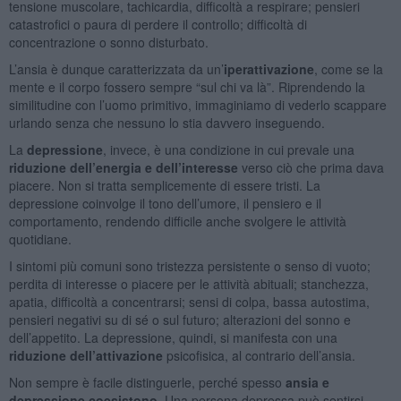
tensione muscolare, tachicardia, difficoltà a respirare; pensieri
catastrofici o paura di perdere il controllo; difficoltà di
concentrazione o sonno disturbato.
L’ansia è dunque caratterizzata da un’
iperattivazione
, come se la
mente e il corpo fossero sempre “sul chi va là”. Riprendendo la
similitudine con l’uomo primitivo, immaginiamo di vederlo scappare
urlando senza che nessuno lo stia davvero inseguendo.
La
depressione
, invece, è una condizione in cui prevale una
riduzione dell’energia e dell’interesse
verso ciò che prima dava
piacere. Non si tratta semplicemente di essere tristi. La
depressione coinvolge il tono dell’umore, il pensiero e il
comportamento, rendendo difficile anche svolgere le attività
quotidiane.
I sintomi più comuni sono tristezza persistente o senso di vuoto;
perdita di interesse o piacere per le attività abituali; stanchezza,
apatia, difficoltà a concentrarsi; sensi di colpa, bassa autostima,
pensieri negativi su di sé o sul futuro; alterazioni del sonno e
dell’appetito. La depressione, quindi, si manifesta con una
riduzione dell’attivazione
psicofisica, al contrario dell’ansia.
Non sempre è facile distinguerle, perché spesso
ansia e
depressione coesistono
. Una persona depressa può sentirsi