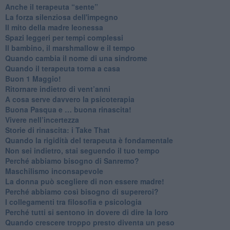
​Anche il terapeuta “sente”
​La forza silenziosa dell'impegno
​Il mito della madre leonessa
Spazi leggeri per tempi complessi
Il bambino, il marshmallow e il tempo
​Quando cambia il nome di una sindrome
​Quando il terapeuta torna a casa
​Buon 1 Maggio!
Ritornare indietro di vent’anni
​A cosa serve davvero la psicoterapia
​Buona Pasqua e … buona rinascita!
​Vivere nell’incertezza
​Storie di rinascita: i Take That
​Quando la rigidità del terapeuta è fondamentale
​Non sei indietro, stai seguendo il tuo tempo
​Perché abbiamo bisogno di Sanremo?
​Maschilismo inconsapevole
​La donna può scegliere di non essere madre!
​Perché abbiamo così bisogno di supereroi?
​I collegamenti tra filosofia e psicologia
​Perché tutti si sentono in dovere di dire la loro
​Quando crescere troppo presto diventa un peso