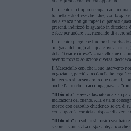
due capirono che non era opportuno.
Il Tenente era troppo occupato ad ammirare 
tonnellate di offese che i due, con lo sguar
nella stanza non gli impedì di parlarsi quasi
presenti, indirizzò lo sguardo in direzione
e fece per andare via, ritenendo di avere salut
Il Tenente spiegò che l’uomo si era rivolto
artigiana del luogo alla quale aveva conseg
della
“triade cinese”
. Una delle due era an
avendo trovato soluzione diversa, decideva d
Il Maresciallo capì che il suo intervento non
negoziante, perciò si recò nella bottega fac
in negozio si presentarono due uomini, uno 
anche l’altro che lo accompagnava: -
"quel
“Il biondo”
le aveva lasciato una stampa c
indicazioni del cliente. Alla data di consegn
mostrò con orgoglio chiedendo se era di s
con stupore la corniciaia rispose di averne 
“Il biondo”
da subito si mostrò sgarbato e
seconda stampa. La negoziante, ancorché con