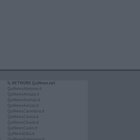
IL NETWORK QuiNews.net
QuiNewsAbetone.it
QuiNewsAmiata.it
QuiNewsAnimali.it
QuiNewsArezzo.it
QuiNewsCasentino.it
QuiNewsCecina.it
QuiNewsChianti.it
QuiNewsCuoio.it
QuiNewsElba.it
i
QuiNewsEmpolese.it