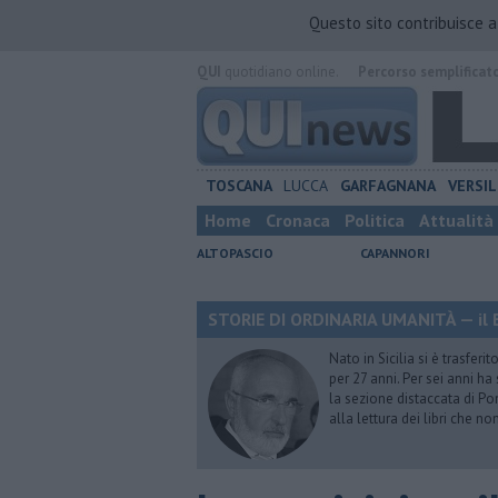
Questo sito contribuisce 
QUI
quotidiano online.
Percorso semplificat
TOSCANA
LUCCA
GARFAGNANA
VERSIL
Home
Cronaca
Politica
Attualità
ALTOPASCIO
CAPANNORI
STORIE DI ORDINARIA UMANITÀ — il B
Nato in Sicilia si è trasfer
per 27 anni. Per sei anni h
la sezione distaccata di Pon
alla lettura dei libri che n