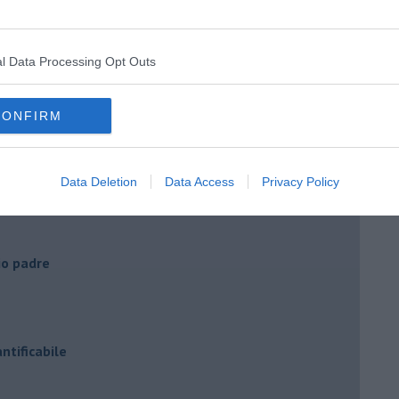
indifferenziata?
a Varramista"
l Data Processing Opt Outs
CONFIRM
Data Deletion
Data Access
Privacy Policy
mio padre
ntificabile