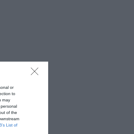
sonal or
ection to
ou may
 personal
out of the
 downstream
B’s List of