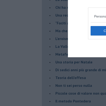
Chi ha messo l'organico nell'
Una recensione, "Il cielo sopr
Persona
​"Faciti ammuina"
Ma che banda è questa!
L'eroismo della normalità
​La Valle dei destini incrociati
Metafore
​Una storia per Natale
​Di sedici anni più grande di 
Teoria dell’offesa
​Non ti sei perso nulla
​Piccole cose di valore non qua
​Il metodo Pontedera