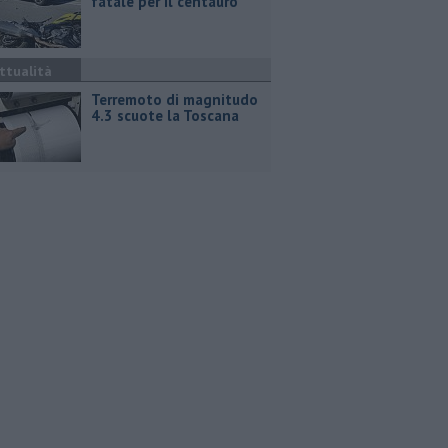
fatale per il centauro
ttualità
Terremoto di magnitudo
4.3 scuote la Toscana