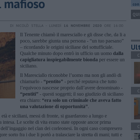
il mafioso
con 
QUI
DI NICOLÒ STELLA - LUNEDÌ
16 NOVEMBRE 2020
ORE 16:00
Il Tenente chiamò il maresciallo e gli disse che, da li a
poco, sarebbe giunta una persona - “un tuo paesano”
Ult
– ricordando le origini siciliane del sottufficiale.
Qualche minuto dopo entrò in ufficio un uomo
dalla
C
capigliatura inspiegabilmente bionda
per essere un
siciliano.
Il Maresciallo riconobbe l’uomo ma non gli andò di
chiamarlo -
“pentito”
- perché reputava che tutto
l’equivoco nascesse proprio dall’avere denominato -
C
“pentiti”
- questi soggetti; il suo giudizio di siciliano
era chiaro:
“era solo un criminale che aveva fatto
una valutazione di opportunità”
.
 età e siciliani, messi di fronte, si guardarono a lungo e
intesa. Le scelte di vita erano state opposte ancor prima
C
dell’ingaggio nel clan dei corleonesi. In ogni caso compresero
e sorto fra i due li portò a tralasciare la stretta di mani; tutti e