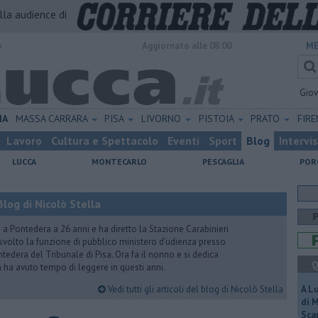
alla audience di
o
Aggiornato alle 08:00
ME
Gio
IA
MASSA CARRARA
PISA
LIVORNO
PISTOIA
PRATO
FIR
Lavoro
Cultura e Spettacolo
Eventi
Sport
Blog
Intervi
LUCCA
MONTECARLO
PESCAGLIA
POR
log di Nicolò Stella
ito a Pontedera a 26 anni e ha diretto la Stazione Carabinieri
a svolto la funzione di pubblico ministero d’udienza presso
tedera del Tribunale di Pisa. Ora fa il nonno e si dedica
Q
on ha avuto tempo di leggere in questi anni.
Vedi tutti gli articoli del blog di Nicolò Stella
A L
di 
Scar