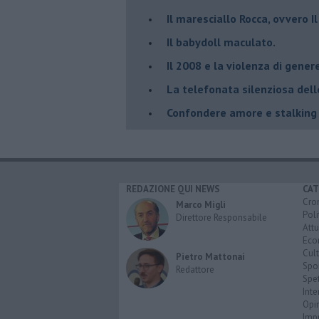
Il maresciallo Rocca, ovvero I
​Il babydoll maculato.
​Il 2008 e la violenza di gener
La telefonata silenziosa del
​Confondere amore e stalking
REDAZIONE QUI NEWS
CAT
Cro
Marco Migli
Poli
Direttore Responsabile
Attu
Eco
Cult
Pietro Mattonai
Spo
Redattore
Spet
Inte
Opi
Imp