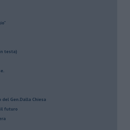
io"
in testa)
e.
o del Gen.Dalla Chiesa
il futuro
era