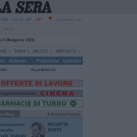
25°
35°
TEO:
LUCCA
QuiNews.net
vedì
06 Agosto 2026
ENZE
SIENA
AREZZO
GROSSETO
ste
Animali
Pubblicità
Contatti
CARI
VILLA BASILICA
ui Blog
di Riccardo Ferrucci
INCONTRI
ucca la mostra
D'ARTE
Marcello
selli “Dialoghi