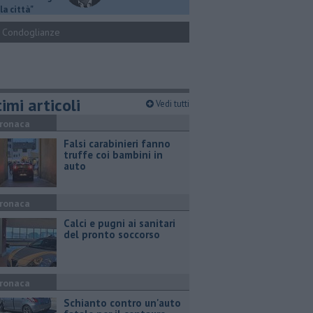
la città"
Condoglianze
imi articoli
Vedi tutti
ronaca
Falsi carabinieri fanno
truffe coi bambini in
auto
ronaca
Calci e pugni ai sanitari
del pronto soccorso
ronaca
Schianto contro un'auto