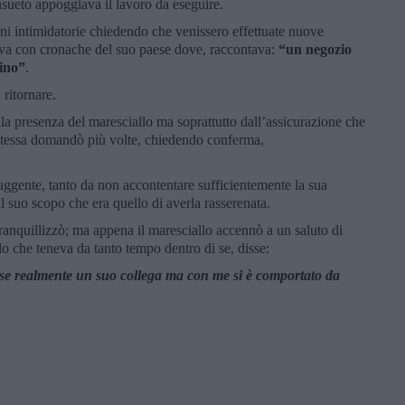
sueto appoggiava il lavoro da eseguire.
ni intimidatorie chiedendo che venissero effettuate nuove
va con cronache del suo paese dove, raccontava:
“un negozio
dino”
.
 ritornare.
lla presenza del maresciallo ma soprattutto dall’assicurazione che
stessa domandò più volte, chiedendo conferma,
uggente, tanto da non accontentare sufficientemente la sua
l suo scopo che era quello di averla rasserenata.
 tranquillizzò; ma appena il maresciallo accennò a un saluto di
do che teneva da tanto tempo dentro di se, disse:
sse realmente un suo collega ma con me si è comportato da