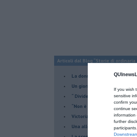
Articoli dal Blog “Storie di ordinari
QUInewsLu
​La donna del giorno prima
​Un giorno come un altro.
If you wish 
​“ Divide et impera”. Un'inchi
sensitive in
confirm you
“Non è di nostra competenza
continue se
information 
​Victoria e le altre
further disc
Una allegoria di fine estate
participants
Downstream 
La scomparsa dei revisori dei