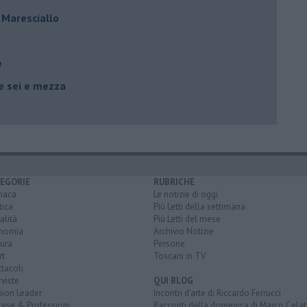
l Maresciallo
e
le sei e mezza
EGORIE
RUBRICHE
naca
Le notizie di oggi
tica
Più Letti della settimana
alità
Più Letti del mese
nomia
Archivio Notizie
ura
Persone
rt
Toscani in TV
tacoli
rviste
QUI BLOG
nion Leader
Incontri d'arte di Riccardo Ferrucci
rese & Professioni
Racconti della domenica di Marco Celat