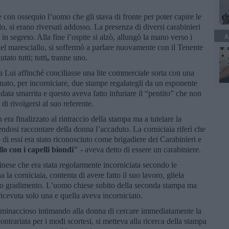
con ossequio l’uomo che gli stava di fronte per poter capire le
do, si erano riversati addosso. La presenza di diversi carabinieri
A
 in segreto. Alla fine l’ospite si alzò, allungò la mano verso i
 del maresciallo, si soffermò a parlare nuovamente con il Tenente
ato tutti; tutti
,
tranne uno.
 a Lui affinché conciliasse una lite commerciale sorta con una
nato, per incorniciare, due stampe regalategli da un esponente
data smarrita e questo aveva fatto infuriare il “pentito” che non
i rivolgersi al suo referente.
 era finalizzato al rintraccio della stampa ma a tutelare la
endosi raccontare della donna l’accaduto. La corniciaia riferì che
di essi era stato riconosciuto come brigadiere dei Carabinieri e
lo con i capelli biondi" -
aveva detto di essere un carabiniere.
inese che era stata regolarmente incorniciata secondo le
a la corniciaia, contenta di avere fatto il suo lavoro, gliela
uo gradimento. L’uomo chiese subito della seconda stampa ma
ricevuta solo una e quella aveva incorniciato.
 minaccioso intimando alla donna di cercare immediatamente la
trariata per i modi scortesi, si metteva alla ricerca della stampa