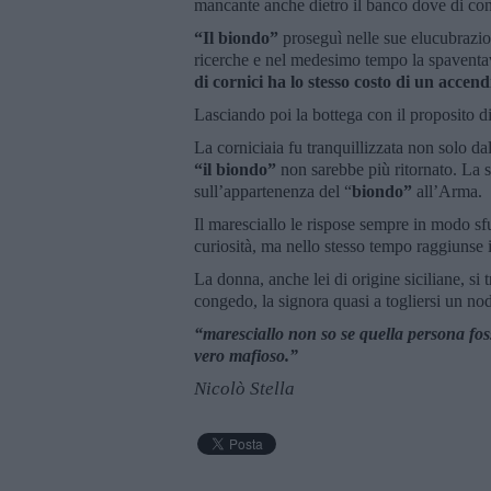
mancante anche dietro il banco dove di con
“Il biondo”
proseguì nelle sue elucubrazio
ricerche e nel medesimo tempo la spaventa
di cornici ha lo stesso costo di un accen
Lasciando poi la bottega con il proposito di
La corniciaia fu tranquillizzata non solo da
“il biondo”
non sarebbe più ritornato. La 
sull’appartenenza del “
biondo”
all’Arma.
Il maresciallo le rispose sempre in modo sf
curiosità, ma nello stesso tempo raggiunse i
La donna, anche lei di origine siciliane, si
congedo, la signora quasi a togliersi un no
“maresciallo non so se quella persona fo
vero mafioso.”
Nicolò Stella