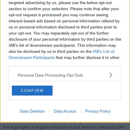
personale (la ciurma) in movimento intento a un lavoro che di fatto
targeted advertising by us, please use the below opt-out
non stavano facendo. L'accostamento, forse non voluto, da parte
section to confirm your selection. Please note that after your
dell'autore del primo scritto fra la marina militare e l'Arma dei
opt-out request is processed you may continue seeing
Carabinieri non è di certo casuale così come non può essere
interest-based ads based on personal information utilized by
casuale che la marina militare abbia nominato una nave (fregata) la
us or personal information disclosed to third parties prior to
più completa sotto l'aspetto difensivo chiamandola: "Nave
your opt-out. You may separately opt-out of the further
Carabiniere". E il motto della nave guarda caso è "Nei secoli fedele"
disclosure of your personal information by third parties on the
come quello della quarta forza armata. Ho parlato di colleghi e
IAB’s list of downstream participants. This information may
collaboratori soddisfatti e insoddisfatti e quelli che mi hanno
also be disclosed by us to third parties on the
IAB’s List of
ringraziato solo dopo essere stati trasferiti ad altro incarico. Infine
Downstream Participants
that may further disclose it to other
ho avuto a che fare anche con una minoranza di collaboratori, i
third parties.
cosiddetti affetti della sindrome rancorosa del beneficiato. Questa
sindrome colpisce chi viene aiutato gratuitamente, questo
Personal Data Processing Opt Outs
meccanismo mette in moto un atteggiamento di rabbia e ostilità
perché sente la persona che lo ha aiutato più valida di lui. Questo
ingiustificato rancore, il più delle volte covato inconsapevolmente,
CONFIRM
pone chi ha ricevuto il "beneficio", in evidente "debito di
riconoscenza".
Non saper reggere il "debito di riconoscenza" ovvero il peso dei
Data Deletion
Data Access
Privacy Policy
benefici ricevuti, fa scattare un meccanismo di ingratitudine. I
meccanismi che entrano in gioco per spiegare questa ingratitudine
fino a giungere a negarla (era solo un suo dovere!), sminuirla (che