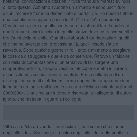
notifiche, convocazioni e citazioni." "Stia tranquillo marescia', nulla
di tutto questo. Abbiamo svuotato un armadio e sono usciti fuori
alcuni "scheletri" che ha dimenticato di portar via. Ho messo tutto in
una scatola, non appena passa la ritiri." "Grazie". rispondo io.
Quante cose, oltre a quelle che hanno trovato nel fare la pulizia di
quell'armadio, avrò lasciato in quelle stanze dove ho trascorso oltre
trent’anni della mia vita. Quanti collaboratori da ringraziare, quelli
che hanno lavorato con professionalità, quelli insoddisfatti e i
ravveduti. Dopo qualche giorno ritiro il tutto e mi metto a scegliere
le cose da distruggere e quelle da conservare. Ritrovo un faldone
con della documentazione di un tentativo di far sorgere una
cooperativa edilizia, strappo vecchie fotocopie e metto in libreria
alcuni volumi, vecchie strenne natalizie. Preso dalla foga di un
distruggi documenti elettrico mi fermo appena in tempo quando mi
imbatto in un foglio dattiloscritto su carta riciclata risalente agli anni
2000/2004. Una circolare interna e riservata, un'allegoria, di autore
ignoto, che metteva in guardia i colleghi:
“All'avviso: "sta arrivando il maresciallo", tutti coloro che stanno
negli uffici della Stazione, si rechino negli uffici del radiomobile, e