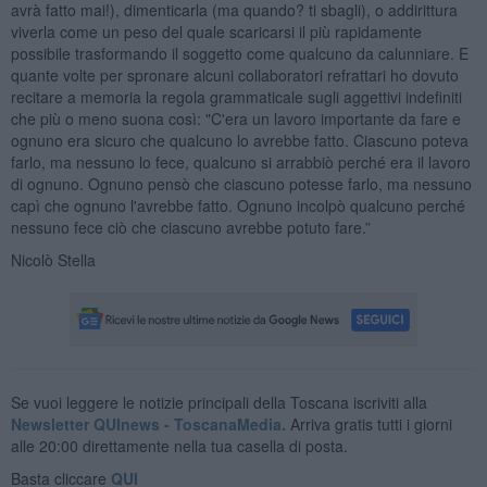
avrà fatto mai!), dimenticarla (ma quando? ti sbagli), o addirittura
viverla come un peso del quale scaricarsi il più rapidamente
possibile trasformando il soggetto come qualcuno da calunniare. E
quante volte per spronare alcuni collaboratori refrattari ho dovuto
recitare a memoria la regola grammaticale sugli aggettivi indefiniti
che più o meno suona così: "C'era un lavoro importante da fare e
ognuno era sicuro che qualcuno lo avrebbe fatto. Ciascuno poteva
farlo, ma nessuno lo fece, qualcuno si arrabbiò perché era il lavoro
di ognuno. Ognuno pensò che ciascuno potesse farlo, ma nessuno
capì che ognuno l'avrebbe fatto. Ognuno incolpò qualcuno perché
nessuno fece ciò che ciascuno avrebbe potuto fare.”
Nicolò Stella
Se vuoi leggere le notizie principali della Toscana iscriviti alla
Newsletter QUInews - ToscanaMedia.
Arriva gratis tutti i giorni
alle 20:00 direttamente nella tua casella di posta.
Basta cliccare
QUI