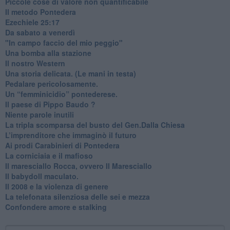
​Piccole cose di valore non quantificabile
​Il metodo Pontedera
​Ezechiele 25:17
Da sabato a venerdì
"In campo faccio del mio peggio"
Una bomba alla stazione
Il nostro Western
Una storia delicata. (Le mani in testa)
Pedalare pericolosamente.
Un “femminicidio” pontederese.
Il paese di Pippo Baudo ?
Niente parole inutili
La tripla scomparsa del busto del Gen.Dalla Chiesa
​L’imprenditore che immaginò il futuro
Ai prodi Carabinieri di Pontedera
​La corniciaia e il mafioso
Il maresciallo Rocca, ovvero Il Maresciallo
​Il babydoll maculato.
​Il 2008 e la violenza di genere
La telefonata silenziosa delle sei e mezza
​Confondere amore e stalking