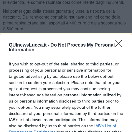
in evidenza, le somme rapinate così come riferite dagli inquirenti.
Nel pomeriggio della stessa giornata giunse la risposta della
direzione. Dal rendiconto contabile risultava che nel corso della
prima rapina erano stati asportati 4.400 euro e dalla seconda solo
2.500 euro.
Nei giorni successivi fu compiuta la terza rapina, sempre con il
casco calzato il rapinatore faceva irruzione nell’ufficio pubblico
QUInewsLucca.it -
Do Not Process My Personal
trovando all’interno la direttrice intenta a consumare la colazione di
Information
metà mattinata: un panino e un caffè appoggiati sul bancone,
insieme a bollettini di pagamenti e ricevute varie. Ormai come un
If you wish to opt-out of the sale, sharing to third parties, or
veterano dei “colpi” agli uffici postali, mostrando sicurezza e
processing of your personal or sensitive information for
sangue freddo, mentre si faceva consegnare i soldi afferrò il panino
targeted advertising by us, please use the below opt-out
dandogli dei famelici morsi e sorseggiò il caffè. Arraffò poi il denaro
section to confirm your selection. Please note that after your
e intimando di non chiamare i Carabinieri, si allontanò
opt-out request is processed you may continue seeing
precipitosamente. La direttrice non aveva avuto ancora il tempo di
interest-based ads based on personal information utilized by
riprendersi dallo spavento quando se lo vide rispuntare davanti,
us or personal information disclosed to third parties prior to
entrò nuovamente nell’ufficio dicendole: “Grazie del panino e del
your opt-out. You may separately opt-out of the further
caffè e scusa tanto”.
disclosure of your personal information by third parties on the
La direttrice nel raccontare le fasi della rapina ci tenne a
IAB’s list of downstream participants. This information may
sottolineare più volte che il rapinatore era sicuramente un ragazzo
also be disclosed by us to third parties on the
IAB’s List of
educato, dato che era ritornato indietro per ringraziare del panino e