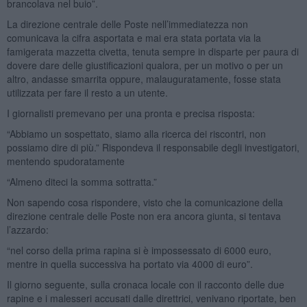
brancolava nel buio”.
La direzione centrale delle Poste nell’immediatezza non
comunicava la cifra asportata e mai era stata portata via la
famigerata mazzetta civetta, tenuta sempre in disparte per paura di
dovere dare delle giustificazioni qualora, per un motivo o per un
altro, andasse smarrita oppure, malauguratamente, fosse stata
utilizzata per fare il resto a un utente.
I giornalisti premevano per una pronta e precisa risposta:
“Abbiamo un sospettato, siamo alla ricerca dei riscontri, non
possiamo dire di più.” Rispondeva il responsabile degli investigatori,
mentendo spudoratamente
“Almeno diteci la somma sottratta.”
Non sapendo cosa rispondere, visto che la comunicazione della
direzione centrale delle Poste non era ancora giunta, si tentava
l’azzardo:
“nel corso della prima rapina si è impossessato di 6000 euro,
mentre in quella successiva ha portato via 4000 di euro”.
Il giorno seguente, sulla cronaca locale con il racconto delle due
rapine e i malesseri accusati dalle direttrici, venivano riportate, ben