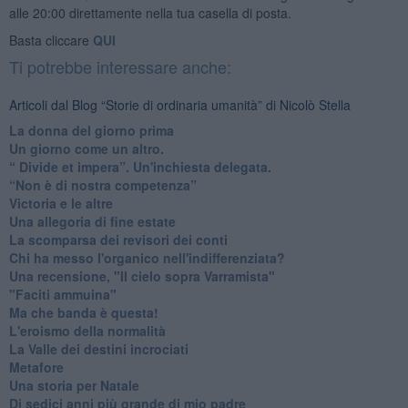
alle 20:00 direttamente nella tua casella di posta.
Basta cliccare
QUI
Ti potrebbe interessare anche:
Articoli dal Blog “Storie di ordinaria umanità” di Nicolò Stella
​La donna del giorno prima
​Un giorno come un altro.
​“ Divide et impera”. Un'inchiesta delegata.
“Non è di nostra competenza”
​Victoria e le altre
Una allegoria di fine estate
La scomparsa dei revisori dei conti
Chi ha messo l'organico nell'indifferenziata?
Una recensione, "Il cielo sopra Varramista"
​"Faciti ammuina"
Ma che banda è questa!
L'eroismo della normalità
​La Valle dei destini incrociati
Metafore
​Una storia per Natale
​Di sedici anni più grande di mio padre