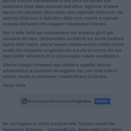
perché si erano impossessate di una parte del denaro che
asserivano fosse stato asportato dall’ufficio. Aggiunse di avere
saputo che dal primo ufficio erano state asportate 4400 euro, dal
secondo 2500 euro e dall’ultimo 4500 euro, mentre le rapinate
avevano dichiarato cifre maggiori intascandosi il denaro.
Non ci volle molto per comprendere che eravamo giunti alla
soluzione del caso. L’improvvisato confidente era anche il solitario
autore delle rapine, solo lui sapeva l’esatta somma rubata mentre
quella che compariva sui giornali non era che la somma che era
stata scelta nell’ambito di un improvvisato metodo investigativo.
Ulteriori indagini rimossero ogni dubbio e oggettivi riscontri
schiacciarono la posizione del soggetto che, una volta tratto in
arresto, decise di confessare i misfatti dinanzi al Giudice.
Nicolò Stella
Se vuoi leggere le notizie principali della Toscana iscriviti alla
Newsletter QUInews - ToscanaMedia.
Arriva gratis tutti i giorni