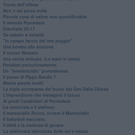
Teoria dell’offesa
​Non ti sei perso nulla
​Piccole cose di valore non quantificabile
​Il metodo Pontedera
​Ezechiele 25:17
Da sabato a venerdì
"In campo faccio del mio peggio"
Una bomba alla stazione
Il nostro Western
Una storia delicata. (Le mani in testa)
Pedalare pericolosamente.
Un “femminicidio” pontederese.
Il paese di Pippo Baudo ?
Niente parole inutili
La tripla scomparsa del busto del Gen.Dalla Chiesa
​L’imprenditore che immaginò il futuro
Ai prodi Carabinieri di Pontedera
​La corniciaia e il mafioso
Il maresciallo Rocca, ovvero Il Maresciallo
​Il babydoll maculato.
​Il 2008 e la violenza di genere
La telefonata silenziosa delle sei e mezza