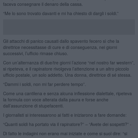
faceva consegnare il denaro della cassa.
“Me lo sono trovato davanti e mi ha chiesto di dargli i soldi.”
Gli attacchi di panico causati dallo spavento fecero sì che la
direttrice necessitasse di cure e di conseguenza, nei giorni
successivi, l’ufficio rimase chiuso.
Con un’alternanza di due/tre giorni l’azione “nel nostro far western”,
si ripeteva, e il rapinatore rivolgeva l’attenzione a un altro piccolo
ufficio postale, un solo addetto. Una donna, direttrice di sé stessa.
“Dammi i soldi, non mi far perdere tempo”.
Come una cantilena e senza alcuna inflessione dialettale, ripeteva
la formula con voce alterata dalla paura e forse anche
dall’assunzione di stupefacenti.
I giornalisti si interessarono ai fatti e iniziarono a fare domande:
“Quanti soldi ha portato via il rapinatore?” – “Avete dei sospetti?” -
Di fatto le indagini non erano mai iniziate e come si suol dire: “si