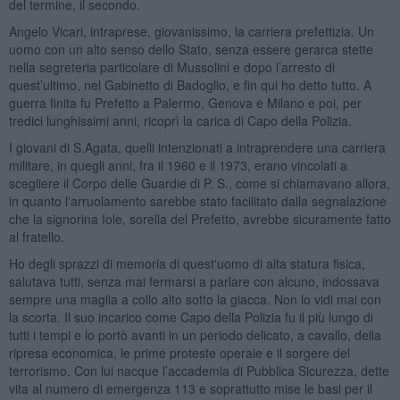
del termine, il secondo.
Angelo Vicari, intraprese, giovanissimo, la carriera prefettizia. Un
uomo con un alto senso dello Stato, senza essere gerarca stette
nella segreteria particolare di Mussolini e dopo l’arresto di
quest’ultimo, nel Gabinetto di Badoglio, e fin qui ho detto tutto. A
guerra finita fu Prefetto a Palermo, Genova e Milano e poi, per
tredici lunghissimi anni, ricoprì la carica di Capo della Polizia.
I giovani di S.Agata, quelli intenzionati a intraprendere una carriera
militare, in quegli anni, fra il 1960 e il 1973, erano vincolati a
scegliere il Corpo delle Guardie di P. S., come si chiamavano allora,
in quanto l'arruolamento sarebbe stato facilitato dalla segnalazione
che la signorina Iole, sorella del Prefetto, avrebbe sicuramente fatto
al fratello.
Ho degli sprazzi di memoria di quest'uomo di alta statura fisica,
salutava tutti, senza mai fermarsi a parlare con alcuno, indossava
sempre una maglia a collo alto sotto la giacca. Non lo vidi mai con
la scorta. Il suo incarico come Capo della Polizia fu il più lungo di
tutti i tempi e lo portò avanti in un periodo delicato, a cavallo, della
ripresa economica, le prime proteste operaie e il sorgere del
terrorismo. Con lui nacque l’accademia di Pubblica Sicurezza, dette
vita al numero di emergenza 113 e soprattutto mise le basi per il