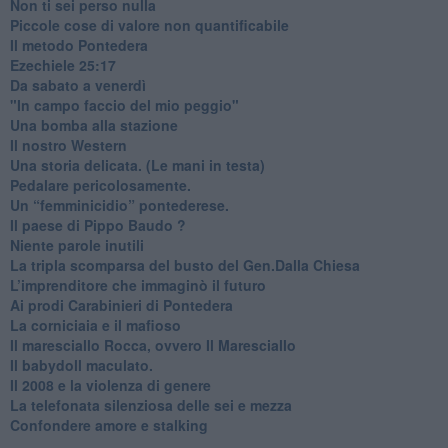
​Non ti sei perso nulla
​Piccole cose di valore non quantificabile
​Il metodo Pontedera
​Ezechiele 25:17
Da sabato a venerdì
"In campo faccio del mio peggio"
Una bomba alla stazione
Il nostro Western
Una storia delicata. (Le mani in testa)
Pedalare pericolosamente.
Un “femminicidio” pontederese.
Il paese di Pippo Baudo ?
Niente parole inutili
La tripla scomparsa del busto del Gen.Dalla Chiesa
​L’imprenditore che immaginò il futuro
Ai prodi Carabinieri di Pontedera
​La corniciaia e il mafioso
Il maresciallo Rocca, ovvero Il Maresciallo
​Il babydoll maculato.
​Il 2008 e la violenza di genere
La telefonata silenziosa delle sei e mezza
​Confondere amore e stalking