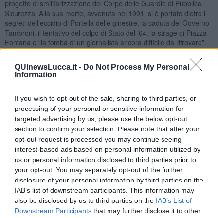
progetto di smilitarizzazione del Corpo delle Guardie di Pubblica
Sicurezza. Alla sua morte, avvenuta nel 1991, si è portato dietro i
segreti dell’eccidio di Portella delle ginestre, la caduta del Governo
Tambroni, il tentativo del colpo di Stato del '64, la strage di Piazza
Fontana e “la tomba di un giornalista ancora difficile da ritrovare”.
Ritornando a Vincenzo Consolo nel 1976 dette alle stampe il suo
secondo romanzo:
"Il sorriso dell'ignoto marinaio”
A noi giovani
QUInewsLucca.it -
Do Not Process My Personal
Information
lettori di allora non ci sfuggì il brano del libro in cui “Enrico Pirajno
Barone di Madralisca, navigando sul “postale” da Lipari a Cefalù
con la tavoletta del ritratto d’ignoto d’Antonello, recuperata da un
If you wish to opt-out of the sale, sharing to third parties, or
riquadro dello stipo dello speziale Carnevale”, nel descrivere i
processing of your personal or sensitive information for
luoghi alle spalle di S.Agata raccontava: "... sulla destra San
targeted advertising by us, please use the below opt-out
Fratello a forma d'una sfinge senza testa, la valle dell'Inganno e poi
section to confirm your selection. Please note that after your
la Sanguinera, Vallebruca, Serra Aragonae il pizzo San Basilio
opt-out request is processed you may continue seeing
sopra Tiranni
vi s'era rifugiato in una villa, a godersi la
interest-based ads based on personal information utilized by
vecchiaia e a scrivere nel contempo le memorie, un celebre
us or personal information disclosed to third parties prior to
ministro di Polizia alla corte del re sovrano Ferdinando,
your opt-out. You may separately opt-out of the further
Vicariato di nome, nonché di fatto, creduto che in vicaria o
disclosure of your personal information by third parties on the
bagno dimori malavita, ch'al petto di costui, servo de' servi
IAB’s list of downstream participants. This information may
d'uno Stato infame, capo dei capi di tutte le sbirraglie..."
also be disclosed by us to third parties on the
IAB’s List of
Fu chiaro il riferimento al Prefetto Angelo Vicari che nel 1973 era
Downstream Participants
that may further disclose it to other
andato in pensione e spesso si fermava per lunghi soggiorni di