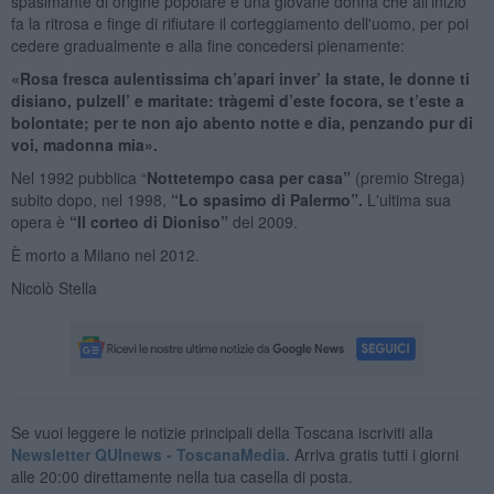
spasimante di origine popolare e una giovane donna che all'inizio
fa la ritrosa e finge di rifiutare il corteggiamento dell'uomo, per poi
cedere gradualmente e alla fine concedersi pienamente:
«Rosa fresca aulentissima ch’apari inver’ la state,
le donne ti
disiano, pulzell’ e maritate: tràgemi d’este focora, se t’este a
bolontate; per te non ajo abento notte e dia, penzando pur di
voi, madonna mia».
Nel 1992 pubblica “
Nottetempo casa per casa”
(premio Strega)
subito dopo, nel 1998,
“Lo spasimo di Palermo”.
L'ultima sua
opera è
“Il corteo di Dioniso”
del 2009.
È morto a Milano nel 2012.
Nicolò Stella
Se vuoi leggere le notizie principali della Toscana iscriviti alla
Newsletter QUInews - ToscanaMedia.
Arriva gratis tutti i giorni
alle 20:00 direttamente nella tua casella di posta.