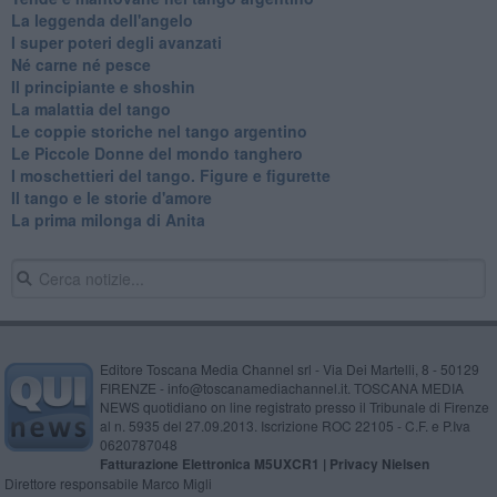
La leggenda dell'angelo
I super poteri degli avanzati
​Né carne né pesce
Il principiante e shoshin
La malattia del tango
Le coppie storiche nel tango argentino
​Le Piccole Donne del mondo tanghero
I moschettieri del tango. Figure e figurette
Il tango e le storie d'amore
​La prima milonga di Anita
Editore Toscana Media Channel srl - Via Dei Martelli, 8 - 50129
FIRENZE - info@toscanamediachannel.it. TOSCANA MEDIA
NEWS quotidiano on line registrato presso il Tribunale di Firenze
al n. 5935 del 27.09.2013. Iscrizione ROC 22105 - C.F. e P.Iva
0620787048
Fatturazione Elettronica M5UXCR1 |
Privacy Nielsen
Direttore responsabile Marco Migli