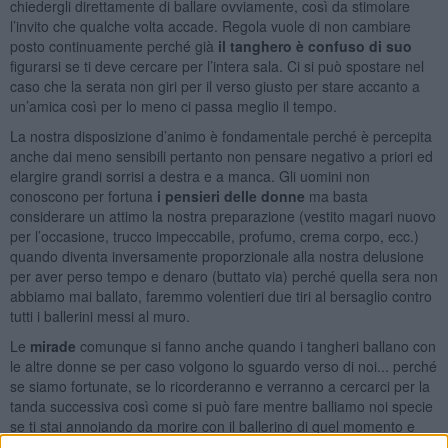
chiedergli direttamente di ballare ovviamente, così da stimolare
l’invito che qualche volta accade. Regola vuole di non cambiare
posto continuamente perché già
il tanghero è confuso di suo
figurarsi se ti deve cercare per l’intera sala. Ci si può spostare nel
caso che la serata non giri per il verso giusto per stare accanto a
un’amica così per lo meno ci passa meglio il tempo.
La nostra disposizione d’animo è fondamentale perché è percepita
anche dai meno sensibili pertanto non pensare negativo a priori ed
elargire grandi sorrisi a destra e a manca. Gli uomini non
conoscono per fortuna
i pensieri delle donne
ma basta
considerare un attimo la nostra preparazione (vestito magari nuovo
per l’occasione, trucco impeccabile, profumo, crema corpo, ecc.)
quando diventa inversamente proporzionale alla nostra delusione
per aver perso tempo e denaro (buttato via) perché quella sera non
abbiamo mai ballato, faremmo volentieri due tiri al bersaglio contro
tutti i ballerini messi al muro.
Le
mirade
comunque si fanno anche quando i tangheri ballano con
le altre donne se per caso volgono lo sguardo verso di noi... perché
se siamo fortunate, se lo ricorderanno e verranno a cercarci per la
tanda successiva così come si può fare mentre balliamo noi specie
se ti stai annoiando da morire con il ballerino di quel momento e
naturalmente lanci messaggi palesi di richiesta d’invito agli sguardi