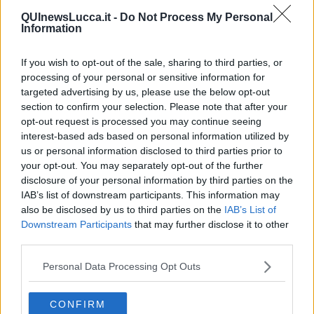
che incrociano la tua traiettoria. Altrimenti siate creative e inventate
QUInewsLucca.it -
Do Not Process My Personal
qualcosa lì per lì.
Information
A una milonga super affollata, dove non ricevevo inviti da nessuno
ed essendo seduta in un divano ad angolo dove i presenti avevano
If you wish to opt-out of the sale, sharing to third parties, or
lasciato borse, scarpe, zaini, ecc., ad un tanghero arrivato li per
processing of your personal or sensitive information for
caso a prendere qualcosa dal suo zaino nel momento in cui si
targeted advertising by us, please use the below opt-out
abbassò praticamente ai miei piedi, gli dissi con un sorriso: “Non
section to confirm your selection. Please note that after your
importava così tanto… bastava una semplice mirada…”. Rise di
opt-out request is processed you may continue seeing
gusto e m’invitò a ballare. Alle volte assistiamo alle
tande rosa
,
interest-based ads based on personal information utilized by
pertanto puntiamo in alto e non perdiamo stupidamente
us or personal information disclosed to third parties prior to
quest’occasione per timidezza, fermo restando di drizzare, pardon,
your opt-out. You may separately opt-out of the further
mirare prima di andare dirette dall’uomo scelto.
disclosure of your personal information by third parties on the
Maria Caruso
IAB’s list of downstream participants. This information may
also be disclosed by us to third parties on the
IAB’s List of
Downstream Participants
that may further disclose it to other
third parties.
Personal Data Processing Opt Outs
Se vuoi leggere le notizie principali della Toscana iscriviti alla
Newsletter QUInews - ToscanaMedia.
Arriva gratis tutti i giorni
CONFIRM