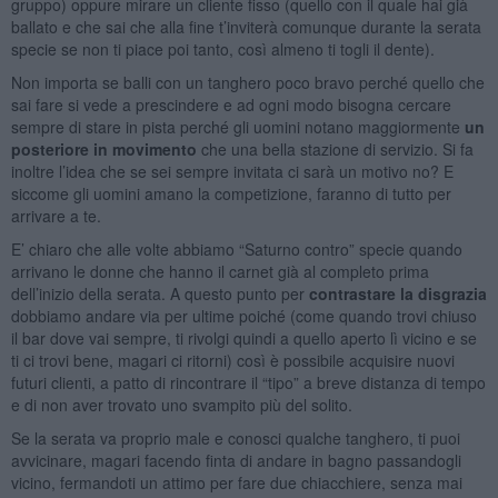
gruppo) oppure mirare un cliente fisso (quello con il quale hai già
ballato e che sai che alla fine t’inviterà comunque durante la serata
specie se non ti piace poi tanto, così almeno ti togli il dente).
Non importa se balli con un tanghero poco bravo perché quello che
sai fare si vede a prescindere e ad ogni modo bisogna cercare
sempre di stare in pista perché gli uomini notano maggiormente
un
posteriore in movimento
che una bella stazione di servizio. Si fa
inoltre l’idea che se sei sempre invitata ci sarà un motivo no? E
siccome gli uomini amano la competizione, faranno di tutto per
arrivare a te.
E’ chiaro che alle volte abbiamo “Saturno contro” specie quando
arrivano le donne che hanno il carnet già al completo prima
dell’inizio della serata. A questo punto per
contrastare la disgrazia
dobbiamo andare via per ultime poiché (come quando trovi chiuso
il bar dove vai sempre, ti rivolgi quindi a quello aperto lì vicino e se
ti ci trovi bene, magari ci ritorni) così è possibile acquisire nuovi
futuri clienti, a patto di rincontrare il “tipo” a breve distanza di tempo
e di non aver trovato uno svampito più del solito.
Se la serata va proprio male e conosci qualche tanghero, ti puoi
avvicinare, magari facendo finta di andare in bagno passandogli
vicino, fermandoti un attimo per fare due chiacchiere, senza mai