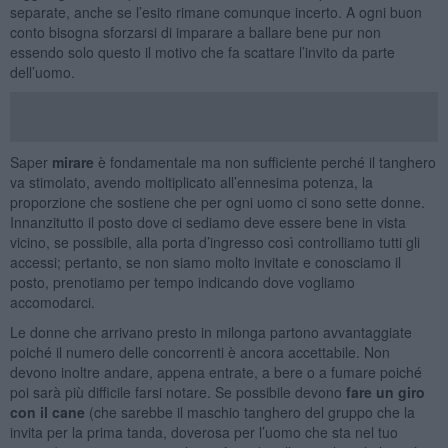
separate, anche se l’esito rimane comunque incerto. A ogni buon
conto bisogna sforzarsi di imparare a ballare bene pur non
essendo solo questo il motivo che fa scattare l’invito da parte
dell’uomo.
Saper
mirare
è fondamentale ma non sufficiente perché il tanghero
va stimolato, avendo moltiplicato all’ennesima potenza, la
proporzione che sostiene che per ogni uomo ci sono sette donne.
Innanzitutto il posto dove ci sediamo deve essere bene in vista
vicino, se possibile, alla porta d’ingresso così controlliamo tutti gli
accessi; pertanto, se non siamo molto invitate e conosciamo il
posto, prenotiamo per tempo indicando dove vogliamo
accomodarci.
Le donne che arrivano presto in milonga partono avvantaggiate
poiché il numero delle concorrenti è ancora accettabile. Non
devono inoltre andare, appena entrate, a bere o a fumare poiché
poi sarà più difficile farsi notare. Se possibile devono
f
are un giro
con il cane
(che sarebbe il maschio tanghero del gruppo che la
invita per la prima tanda, doverosa per l’uomo che sta nel tuo