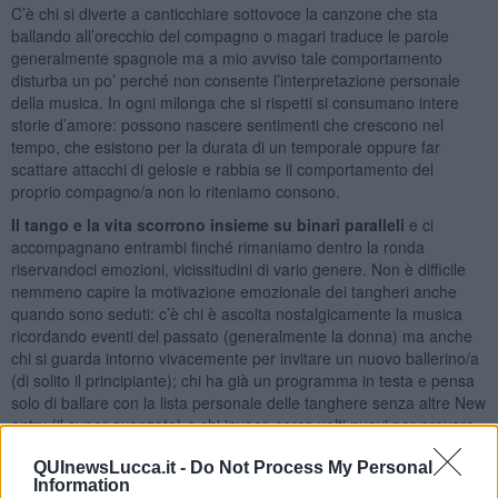
C’è chi si diverte a canticchiare sottovoce la canzone che sta
ballando all’orecchio del compagno o magari traduce le parole
generalmente spagnole ma a mio avviso tale comportamento
disturba un po’ perché non consente l’interpretazione personale
della musica. In ogni milonga che si rispetti si consumano intere
storie d’amore: possono nascere sentimenti che crescono nel
tempo, che esistono per la durata di un temporale oppure far
scattare attacchi di gelosie e rabbia se il comportamento del
proprio compagno/a non lo riteniamo consono.
Il tango e la vita scorrono insieme su binari paralleli
e ci
accompagnano entrambi finché rimaniamo dentro la ronda
riservandoci emozioni, vicissitudini di vario genere. Non è difficile
nemmeno capire la motivazione emozionale dei tangheri anche
quando sono seduti: c’è chi è ascolta nostalgicamente la musica
ricordando eventi del passato (generalmente la donna) ma anche
chi si guarda intorno vivacemente per invitare un nuovo ballerino/a
(di solito il principiante); chi ha già un programma in testa e pensa
solo di ballare con la lista personale delle tanghere senza altre New
entry (il super avanzato) e chi invece cerca volti nuovi per provare
emozioni diverse (forse l’uomo in cerca di compagnia).
QUInewsLucca.it -
Do Not Process My Personal
La musica del tango è per natura nostalgica e pertanto ben si
Information