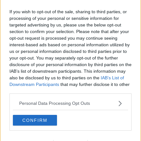
presta a farci provare emozioni visibili nel nostro viso e difatti
ascoltando
palabras de tango
che intona: “non è gelosia quello
If you wish to opt-out of the sale, sharing to third parties, or
che sento dentro, è più una malattia che non ci riesco, che non
processing of your personal or sensitive information for
capisco proprio… ma dimmi una bugia, che cosa conta se tu sei
targeted advertising by us, please use the below opt-out
solo mia, il resto è una follia come un fantasma, il resto è colpa
section to confirm your selection. Please note that after your
mia, colpa mia, e basta ma non andare via, stammi vicino stammi
opt-out request is processed you may continue seeing
molto vicino e non andare via neanche con lo sguardo quando mi
interest-based ads based on personal information utilized by
siedi accanto…” pochi ne rimangono indifferenti.
us or personal information disclosed to third parties prior to
Maria Caruso
your opt-out. You may separately opt-out of the further
disclosure of your personal information by third parties on the
IAB’s list of downstream participants. This information may
also be disclosed by us to third parties on the
IAB’s List of
Downstream Participants
that may further disclose it to other
third parties.
Se vuoi leggere le notizie principali della Toscana iscriviti alla
Newsletter QUInews - ToscanaMedia.
Arriva gratis tutti i giorni
Personal Data Processing Opt Outs
alle 20:00 direttamente nella tua casella di posta.
Basta cliccare
QUI
CONFIRM
Ti potrebbe interessare anche:
Articoli dal Blog “Parole milonguere” di Maria Caruso