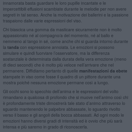
innamorata basta guardare le loro pupille incantate e le
impercettibili effusioni scambiate durante le melodie per non avere
segreti in tal senso. Anche la motivazione dei ballerini e la passione
traspaiono dalle varie espressioni del viso.
Chi biascica una gomma da masticare sicuramente non è molto
appassionato né al compagno/a del momento, né al ballo e
nemmeno al tango in sé, come anche chi si guarda intorno durante
la
tanda
con espressione annoiata. Le emozioni si possono
simulare e quindi fuorviare l’osservatore, ma la differenza
sostanziale è determinata dalla durata della vera emozione (meno
di dieci secondi) che è molto più veloce nell’arrivare che nel
permanere. Diffidiamo pertanto di quelle
manifestazioni da ebete
stampate in viso come fosse il quadro di un pittore durante una
mostra poiché nessuna emozione permane così a lungo.
Gli occhi sono lo specchio dell’anima e le espressioni del volto
rimandano a qualcosa di profondo che si muove nell’animo così chi
è profondamente triste dimostrerà tale stato d’animo attraverso lo
sguardo mantenendo le palpebre abbassate, lo sguardo rivolto
verso il basso e gli angoli della bocca abbassati. Ad ogni modo le
emozioni hanno diversi gradi di intensità ed è ovvio che più sarà
intensa e più saremo in grado di riconoscerla.