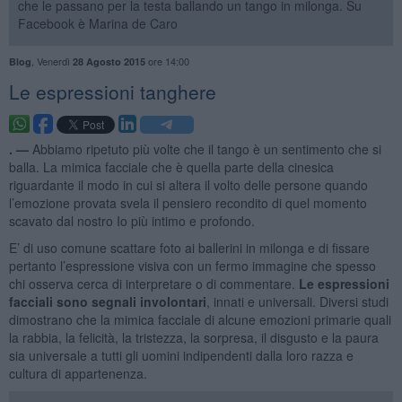
che le passano per la testa ballando un tango in milonga. Su
Facebook è Marina de Caro
,
Venerdì
ore 14:00
Blog
28 Agosto 2015
Le espressioni tanghere
. —
Abbiamo ripetuto più volte che il tango è un sentimento che si
balla. La mimica facciale che è quella parte della cinesica
riguardante il modo in cui si altera il volto delle persone quando
l’emozione provata svela il pensiero recondito di quel momento
scavato dal nostro Io più intimo e profondo.
E’ di uso comune scattare foto ai ballerini in milonga e di fissare
pertanto l’espressione visiva con un fermo immagine che spesso
chi osserva cerca di interpretare o di commentare.
Le espressioni
facciali sono segnali involontari
, innati e universali. Diversi studi
dimostrano che la mimica facciale di alcune emozioni primarie quali
la rabbia, la felicità, la tristezza, la sorpresa, il disgusto e la paura
sia universale a tutti gli uomini indipendenti dalla loro razza e
cultura di appartenenza.