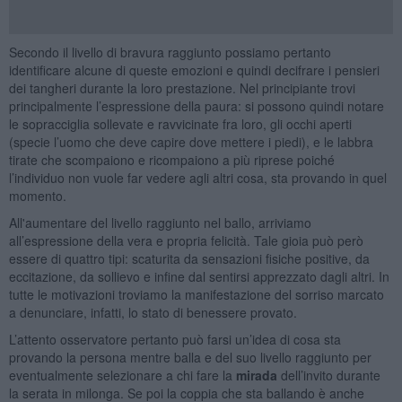
Secondo il livello di bravura raggiunto possiamo pertanto
identificare alcune di queste emozioni e quindi decifrare i pensieri
dei tangheri durante la loro prestazione. Nel principiante trovi
principalmente l’espressione della paura: si possono quindi notare
le sopracciglia sollevate e ravvicinate fra loro, gli occhi aperti
(specie l’uomo che deve capire dove mettere i piedi), e le labbra
tirate che scompaiono e ricompaiono a più riprese poiché
l’individuo non vuole far vedere agli altri cosa, sta provando in quel
momento.
All'aumentare del livello raggiunto nel ballo, arriviamo
all’espressione della vera e propria felicità. Tale gioia può però
essere di quattro tipi: scaturita da sensazioni fisiche positive, da
eccitazione, da sollievo e infine dal sentirsi apprezzato dagli altri. In
tutte le motivazioni troviamo la manifestazione del sorriso marcato
a denunciare, infatti, lo stato di benessere provato.
L’attento osservatore pertanto può farsi un’idea di cosa sta
provando la persona mentre balla e del suo livello raggiunto per
eventualmente selezionare a chi fare la
mirada
dell’invito durante
la serata in milonga. Se poi la coppia che sta ballando è anche