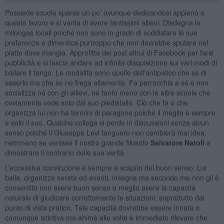
Possiede scuole sparse un po’ ovunque dedicandosi appieno a
questo lavoro e si vanta di avere tantissimi allievi. Disdegna le
milongas locali poiché non sono in grado di soddisfare le sue
preferenze e dimentica purtroppo che non dovrebbe sputare nel
piatto dove mangia. Approfitta dei post altrui di Facebook per farsi
pubblicità e si lascia andare ad infinite disquisizione sui vari modi di
ballare il tango. Le modalità sono quelle dell’antipatico che sa di
esserlo ma che se ne frega altamente. Fa parrocchia a sé e non
socializza né con gli allievi, né tanto meno con le altre scuole che
ovviamente vede solo dal suo piedistallo. Ciò che fa o che
organizza lui non ha termini di paragone poiché il meglio è sempre
e solo il suo. Qualche collega si perde in discussioni senza alcun
senso poiché il Giuseppe Levi tanguero non cambierà mai idea;
nemmeno se venisse il nostro grande filosofo
Salvatore Natoli
a
dimostrare il contrario delle sue verità.
L’eccessiva convinzione è sempre a scapito del buon senso. Lui
balla, organizza serate ed eventi, insegna ma secondo me non gli è
consentito non avere buon senso o meglio avere la capacità
naturale di giudicare correttamente le situazioni, soprattutto dal
punto di vista pratico. Tale capacità dovrebbe essere innata o
comunque istintiva ma ahimè alle volte è immediato rilevare che