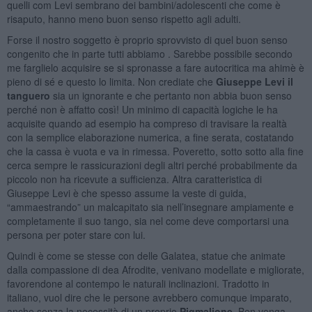
quelli com Levi sembrano dei bambini/adolescenti che come è
risaputo, hanno meno buon senso rispetto agli adulti.
Forse il nostro soggetto è proprio sprovvisto di quel buon senso
congenito che in parte tutti abbiamo . Sarebbe possibile secondo
me farglielo acquisire se si spronasse a fare autocritica ma ahimè è
pieno di sé e questo lo limita. Non crediate che
Giuseppe Levi il
tanguero
sia un ignorante e che pertanto non abbia buon senso
perché non è affatto così! Un minimo di capacità logiche le ha
acquisite quando ad esempio ha compreso di travisare la realtà
con la semplice elaborazione numerica, a fine serata, costatando
che la cassa è vuota e va in rimessa. Poveretto, sotto sotto alla fine
cerca sempre le rassicurazioni degli altri perché probabilmente da
piccolo non ha ricevute a sufficienza. Altra caratteristica di
Giuseppe Levi è che spesso assume la veste di guida,
“ammaestrando” un malcapitato sia nell’insegnare ampiamente e
completamente il suo tango, sia nel come deve comportarsi una
persona per poter stare con lui.
Quindi è come se stesse con delle Galatea, statue che animate
dalla compassione di dea Afrodite, venivano modellate e migliorate,
favorendone al contempo le naturali inclinazioni. Tradotto in
italiano, vuol dire che le persone avrebbero comunque imparato,
anche senza la necessità di un proprio
Pigmalione
. Ben venga