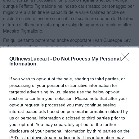
dunque l’effetto Pigmalione nel nostro carismatico personaggio per
migliorare alla fin fine le capacità delle varie Galatea anche se
esiste il rischio di essere scaricati o di scaricare quando la Galatea
di turno si ritiene arrivata oppure volge lo sguardo a qualche altro
Maestro Pigmalione.
Fin qui pertanto potremmo anche sopportare i vari Giuseppe Levi
del nostro ambiente tanguero ma il problema vero però consiste
nel fatto che spesso questi “maestri” non rispettano
i dieci
comandamenti del comportamento etico tanguero
:
QUInewsLucca.it -
Do Not Process My Personal
Information
Essere presente nelle milongas con il proprio gruppo di
allievi.
If you wish to opt-out of the sale, sharing to third parties, or
Essere trasparente e leale con i propri allievi.
processing of your personal or sensitive information for
Fare squadra, teamwork, con tutti e non insegnare da solo
targeted advertising by us, please use the below opt-out
Non vivere di apparenza
Non avere un atteggiamento negativo e non guardare tutti
section to confirm your selection. Please note that after your
cercandone i difetti piuttosto che i pregi
opt-out request is processed you may continue seeing
Non pensare solo al guadagno
interest-based ads based on personal information utilized by
Avere capacità organizzative non solo per le proprie iniziative
us or personal information disclosed to third parties prior to
Parlare con gli allievi delle altre scuole senza cercare di
your opt-out. You may separately opt-out of the further
portare acqua al proprio mulino
disclosure of your personal information by third parties on the
Cooperare con le altre associazioni per il bene della
IAB’s list of downstream participants. This information may