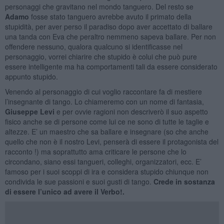
personaggi che gravitano nel mondo tanguero. Del resto se
Adamo
fosse stato tanguero avrebbe avuto il primato della
stupidità, per aver perso il paradiso dopo aver accettato di ballare
una tanda con Eva che peraltro nemmeno sapeva ballare. Per non
offendere nessuno, qualora qualcuno si identificasse nel
personaggio, vorrei chiarire che stupido è colui che può pure
essere intelligente ma ha comportamenti tali da essere considerato
appunto stupido.
Venendo al personaggio di cui voglio raccontare fa di mestiere
l’insegnante di tango. Lo chiameremo con un nome di fantasia,
Giuseppe Levi
e per ovvie ragioni non descriverò il suo aspetto
fisico anche se di persone come lui ce ne sono di tutte le taglie e
altezze. E’ un maestro che sa ballare e insegnare (so che anche
quello che non è il nostro Levi, penserà di essere il protagonista del
racconto !) ma soprattutto ama criticare le persone che lo
circondano, siano essi tangueri, colleghi, organizzatori, ecc. E’
famoso per i suoi scoppi di ira e considera stupido chiunque non
condivida le sue passioni e suoi gusti di tango.
Crede in sostanza
di essere l’unico ad avere il Verbo!.