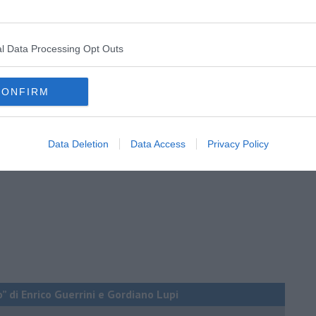
l Data Processing Opt Outs
i lettura
ità"
CONFIRM
sociale"
Data Deletion
Data Access
Privacy Policy
o” di Enrico Guerrini e Gordiano Lupi