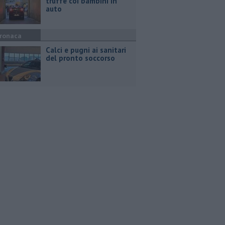
truffe coi bambini in
auto
ronaca
Calci e pugni ai sanitari
del pronto soccorso