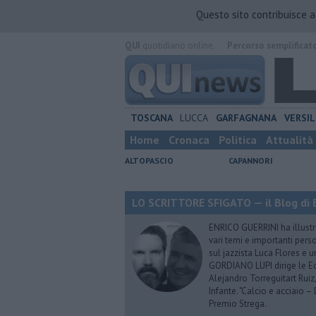
Questo sito contribuisce 
QUI
quotidiano online.
Percorso semplificat
TOSCANA
LUCCA
GARFAGNANA
VERSIL
Home
Cronaca
Politica
Attualità
ALTOPASCIO
CAPANNORI
LO SCRITTORE SFIGATO — il Blog di E
ENRICO GUERRINI ha illustra
vari temi e importanti pers
sul jazzista Luca Flores e 
GORDIANO LUPI dirige le Ediz
Alejandro Torreguitart Ruiz
Infante. "Calcio e acciaio 
Premio Strega.