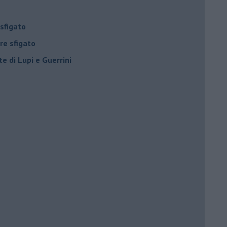
 sfigato
ore sfigato
e di Lupi e Guerrini