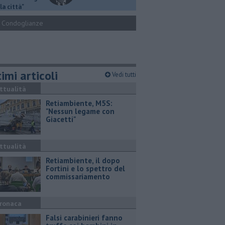
la città"
Condoglianze
imi articoli
Vedi tutti
ttualità
Retiambiente, M5S:
"Nessun legame con
Giacetti"
ttualità
Retiambiente, il dopo
Fortini e lo spettro del
commissariamento
ronaca
Falsi carabinieri fanno