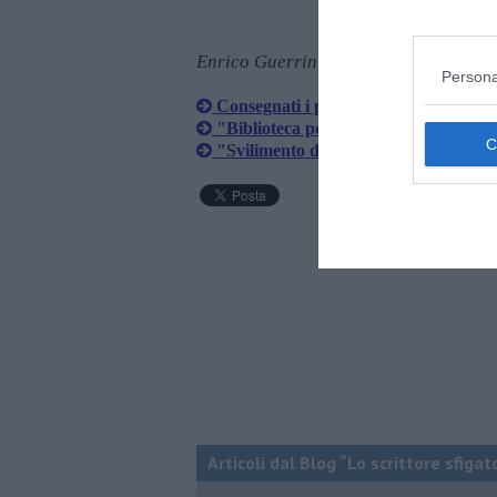
Enrico Guerrini e Gordiano Lupi
Persona
Consegnati i premi Zelli e Campioni d
"Biblioteca polo di cultura e di social
"Svilimento del merito e del capitale 
Articoli dal Blog “Lo scrittore sfigat