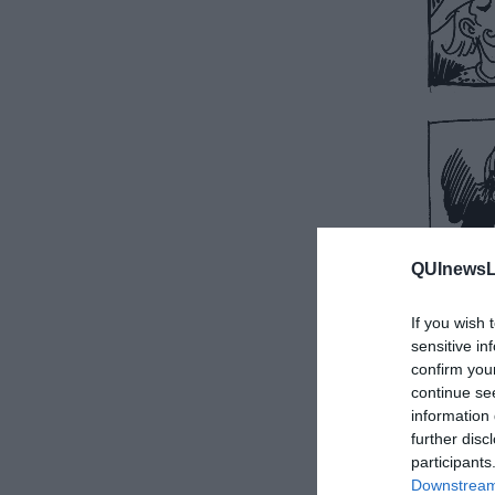
QUInewsLu
If you wish 
sensitive in
confirm you
continue se
information 
further disc
participants
Downstream 