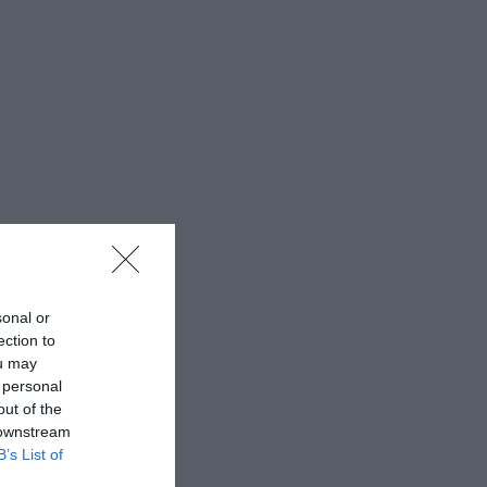
sonal or
ection to
ou may
 personal
out of the
 downstream
B’s List of