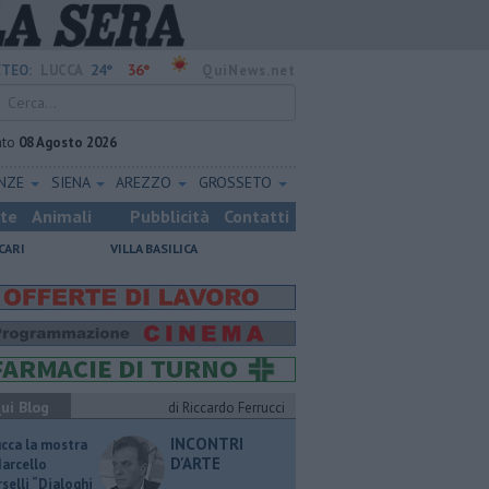
24°
36°
TEO:
LUCCA
QuiNews.net
ato
08 Agosto 2026
ENZE
SIENA
AREZZO
GROSSETO
ste
Animali
Pubblicità
Contatti
CARI
VILLA BASILICA
ui Blog
di Riccardo Ferrucci
INCONTRI
ucca la mostra
D'ARTE
Marcello
selli “Dialoghi