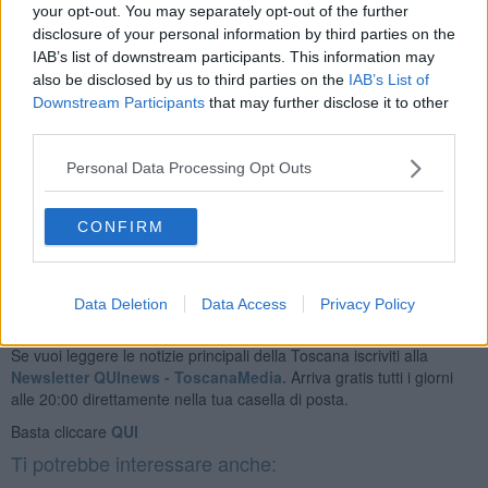
your opt-out. You may separately opt-out of the further
disclosure of your personal information by third parties on the
IAB’s list of downstream participants. This information may
also be disclosed by us to third parties on the
IAB’s List of
Downstream Participants
that may further disclose it to other
third parties.
Personal Data Processing Opt Outs
Enrico Guerrini e Gordiano Lupi
CONFIRM
Data Deletion
Data Access
Privacy Policy
Se vuoi leggere le notizie principali della Toscana iscriviti alla
Newsletter QUInews - ToscanaMedia.
Arriva gratis tutti i giorni
alle 20:00 direttamente nella tua casella di posta.
Basta cliccare
QUI
Ti potrebbe interessare anche: