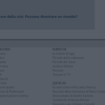
tore della crisi. Possono diventare un rimedio?
EGORIE
RUBRICHE
naca
Le notizie di oggi
tica
Più Letti della settimana
alità
Più Letti del mese
nomia
Archivio Notizie
ura
Persone
rt
Toscani in TV
tacoli
rviste
QUI BLOG
nion Leader
Incontri d'arte di Riccardo Ferrucci
rese & Professioni
Racconti della domenica di Marco Celat
grammazione Cinema
Disincantato di Adolfo Santoro
Sorridendo di Nicola Belcari
Vignaioli e vini di Nadio Stronchi