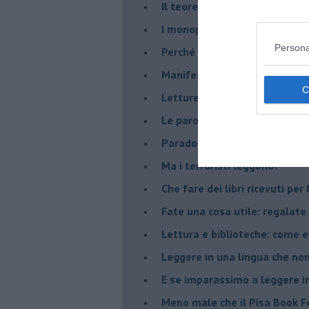
Il teorema di Baricco e le bib
I monopoli mettono in crisi la
Persona
​Perché si leggono poco i libri 
​Manifesto per il biblioattivi
Letture, internet e populism
​Le parole scomparse
​Paradossi e dilemmi dei critic
Ma i terroristi leggono?
​Che fare dei libri ricevuti pe
​Fate una cosa utile: regalate 
​Lettura e biblioteche: come 
Leggere in una lingua che non
​E se imparassimo a leggere i
​Meno male che il Pisa Book Fe