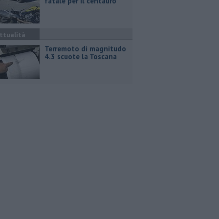
fatale per il centauro
ttualità
Terremoto di magnitudo
4.3 scuote la Toscana