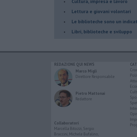
​Cultura, impresa e lavoro
​Lettura e giovani volontari
​Le biblioteche sono un indica
​Libri, biblioteche e sviluppo
REDAZIONE QUI NEWS
CAT
Cro
Marco Migli
Poli
Direttore Responsabile
Attu
Eco
Cult
Pietro Mattonai
Spo
Redattore
Spet
Inte
Opi
Imp
Collaboratori
Pro
Marcella Bitozzi, Sergio
Braccini, Michele Bufalino,