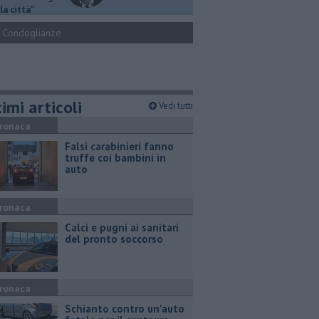
la città"
Condoglianze
imi articoli
Vedi tutti
ronaca
Falsi carabinieri fanno
truffe coi bambini in
auto
ronaca
Calci e pugni ai sanitari
del pronto soccorso
ronaca
Schianto contro un'auto