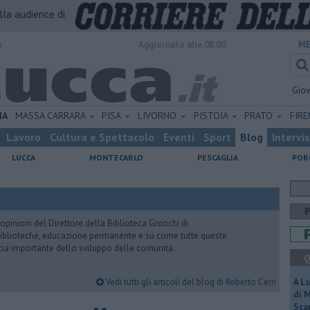
alla audience di
o
Aggiornato alle 08:00
ME
Gio
IA
MASSA CARRARA
PISA
LIVORNO
PISTOIA
PRATO
FIR
Lavoro
Cultura e Spettacolo
Eventi
Sport
Blog
Intervi
LUCCA
MONTECARLO
PESCAGLIA
POR
pinioni del Direttore della Biblioteca Gronchi di
, biblioteche, educazione permanente e su come tutte queste
cia importante dello sviluppo delle comunità.
Q
Vedi tutti gli articoli del blog di Roberto Cerri
A L
di 
Scar