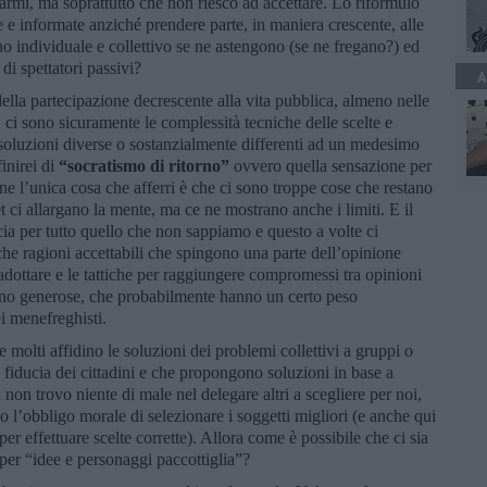
armi, ma soprattutto che non riesco ad accettare. Lo riformulo
 e informate anziché prendere parte, in maniera crescente, alle
no individuale e collettivo se ne astengono (se ne fregano?) ed
i spettatori passivi?
A
 della partecipazione decrescente alla vita pubblica, almeno nelle
 ci sono sicuramente le complessità tecniche delle scelte e
 soluzioni diverse o sostanzialmente differenti ad un medesimo
inirei di
“socratismo di ritorno”
ovvero quella sensazione per
 fine l’unica cosa che afferri è che ci sono troppe cose che restano
 ci allargano la mente, ma ce ne mostrano anche i limiti. E il
cia per tutto quello che non sappiamo e questo a volte ci
che ragioni accettabili che spingono una parte dell’opinione
 adottare e le tattiche per raggiungere compromessi tra opinioni
eno generose, che probabilmente hanno un certo peso
ei menefreghisti.
e molti affidino le soluzioni dei problemi collettivi a gruppi o
 fiducia dei cittadini e che propongono soluzioni in base a
on trovo niente di male nel delegare altri a scegliere per noi,
’obbligo morale di selezionare i soggetti migliori (e anche qui
 effettuare scelte corrette). Allora come è possibile che ci sia
per “idee e personaggi paccottiglia”?