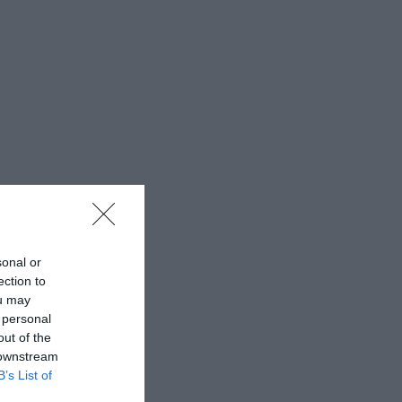
sonal or
ection to
ou may
 personal
out of the
 downstream
B’s List of