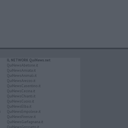
IL NETWORK QuiNews.net
QuiNewsAbetone.it
QuiNewsAmiata.it
QuiNewsAnimali.it
QuiNewsArezzo.it
QuiNewsCasentino.it
QuiNewsCecina.it
QuiNewsChianti.it
QuiNewsCuoio.it
QuiNewsElba.it
i
QuiNewsEmpolese.it
QuiNewsFirenze.it
QuiNewsGarfagnana.it
QuiNewsGrosseto.it