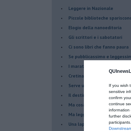
​Leggere in Nazionale
​Piccole biblioteche spariscon
​Elogio della nanoeditoria
Gli scrittori e i sabotatori
Ci sono libri che fanno paura
Se pubblicassimo e leggessimo
I maratoneti della lettura
QUInewsLu
Cretinate in vendita, responsab
Serve un software per segnala
If you wish 
sensitive in
​Il destino della memoria sto
confirm you
continue se
Ma cosa leggono gli operai o
information 
Ma leggere rende liberi ?
further disc
participants
​Una lapide è per sempre
Downstream 