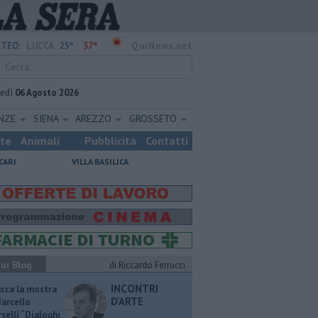
25°
37°
TEO:
LUCCA
QuiNews.net
vedì
06 Agosto 2026
ENZE
SIENA
AREZZO
GROSSETO
ste
Animali
Pubblicità
Contatti
CARI
VILLA BASILICA
ui Blog
di Riccardo Ferrucci
INCONTRI
ucca la mostra
D'ARTE
Marcello
selli “Dialoghi