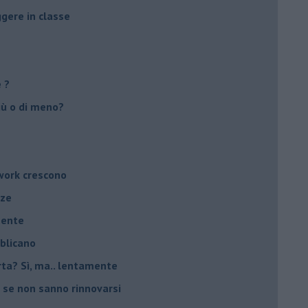
ggere in classe
e ?
più o di meno?
twork crescono
nze
mente
bblicano
carta? Sì, ma.. lentamente
 se non sanno rinnovarsi