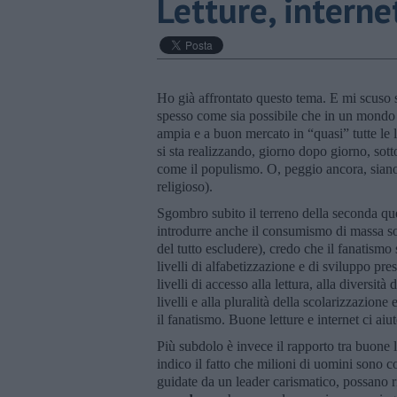
Letture, intern
Ho già affrontato questo tema. E mi scuso 
spesso come sia possibile che in un mondo i
ampia e a buon mercato in “quasi” tutte le 
si sta realizzando, giorno dopo giorno, sott
come il populismo. O, peggio ancora, siano
religioso).
Sgombro subito il terreno della seconda que
introdurre anche il consumismo di massa sot
del tutto escludere), credo che il fanatismo
livelli di alfabetizzazione e di sviluppo pre
livelli di accesso alla lettura, alla diversità 
livelli e alla pluralità della scolarizzazione
il fanatismo. Buone letture e internet ci ai
Più subdolo è invece il rapporto tra buone 
indico il fatto che milioni di uomini sono c
guidate da un leader carismatico, possano r