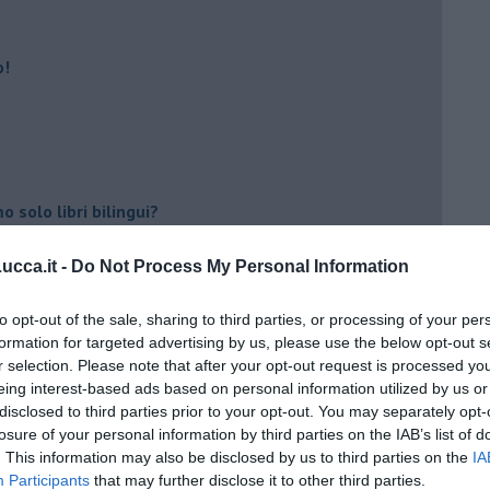
o!
 solo libri bilingui?
cca.it -
Do Not Process My Personal Information
ili anche i librai
re i testi stupidi
to opt-out of the sale, sharing to third parties, or processing of your per
formation for targeted advertising by us, please use the below opt-out s
rica del nostro Paese
r selection. Please note that after your opt-out request is processed y
eing interest-based ads based on personal information utilized by us or
ggi?
disclosed to third parties prior to your opt-out. You may separately opt-
losure of your personal information by third parties on the IAB’s list of
. This information may also be disclosed by us to third parties on the
IA
Participants
that may further disclose it to other third parties.