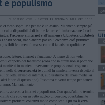
et e populismo
con 
QUI
DI ROBERTO CERRI - GIOVEDÌ
19 FEBBRAIO 2015
ORE 13:10
se ci torno sopra. Ma per me è un assillo. Mi chiedo sempre più
n cui la disponibilità di buone letture e di informazione è così
Ult
lingue,
l’accesso a internet e all’immensa biblioteca di Babele
o i nostri occhi, siano ancora possibili credenze così primitive
C
 possibili fenomeni di massa come il fanatismo (politico e
stione: letture, internet e fanatismo. A meno di non voler
to il cappello del fanatismo (cosa che in effetti non si potrebbe
 si manifesti in maniera inversamente proporzionale rispetto ai
C
senti nelle
diverse società
(e quindi in maniera inversa rispetto ai
dei libri letti, all’uso di internet, al pluralismo dei mass media, ai
 e altri fattori di questo tipo). Insomma ci vorrà tempo per battere
uteranno. Ma lentamente.
letture, accesso a internet e populismo. Con quest’ultimo termine
C
onvinti che solo un ristretto nucleo di persone, possibilmente
isolvere problemi collettivi molto complicati. Qui sta
il vero