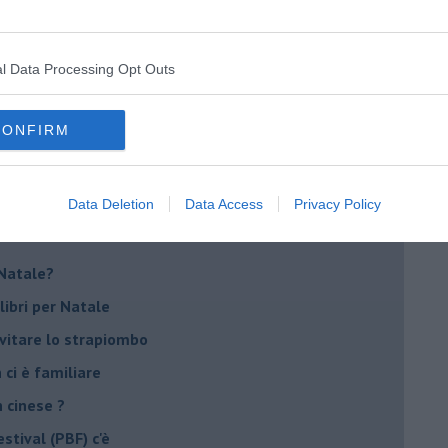
lioteche
 libertà di lettura?
l Data Processing Opt Outs
di storia?
smo
CONFIRM
o
Data Deletion
Data Access
Privacy Policy
i antipatici
r Natale?
libri per Natale
evitare lo strapiombo
 ci è familiare
n cinese ?
stival (PBF) c'è