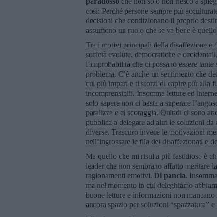
paradosso
che non solo non riesco a spieg
così: Perché persone sempre più acculturate
decisioni che condizionano il proprio desti
assumono un ruolo che se va bene è quello d
Tra i motivi principali della disaffezione e
società evolute, democratiche e occidentali,
l’improbabilità che ci possano essere tante
problema. C’è anche un sentimento che def
cui più impari e ti sforzi di capire più alla
incomprensibili. Insomma letture ed internet
solo sapere non ci basta a superare l’angos
paralizza e ci scoraggia. Quindi ci sono an
pubblica a delegare ad altri le soluzioni da
diverse. Trascuro invece le motivazioni m
nell’ingrossare le fila dei disaffezionati e d
Ma quello che mi risulta più fastidioso è ch
leader che non sembrano affatto meritare la
ragionamenti emotivi.
Di pancia.
Insomma n
ma nel momento in cui deleghiamo abbiamo l
buone letture e informazioni non mancano per
ancora spazio per soluzioni “spazzatura” e 