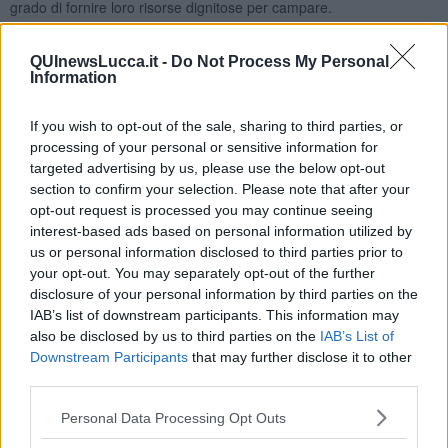
grado di fornire loro risorse dignitose per campare.
E poi, forse, c'è un'ipotesi estrema
. I giovani professionisti
QUInewsLucca.it -
Do Not Process My Personal
potrebbero tentare di allargare il mercato della cultura. Come?
Information
Scovando chi ha interesse e soldi privati da investire.
Offrendo prestazioni di alto livello. Magari facendo dialogare risorse
If you wish to opt-out of the sale, sharing to third parties, or
private e spiccioli pubblici attorno a progetti innovativi per nuovi
processing of your personal or sensitive information for
segmenti di pubblico ricco. E' una strada impervia. Richiede
targeted advertising by us, please use the below opt-out
abilità combinatorie. Fiuto del mercato. Capacità professionali e
section to confirm your selection. Please note that after your
fiuto per il business. Qualità tipiche degli imprenditori, che la
opt-out request is processed you may continue seeing
maggior parte dei laureati in beni culturali che conosco io, ahinoi,
interest-based ads based on personal information utilized by
non ha.
us or personal information disclosed to third parties prior to
your opt-out. You may separately opt-out of the further
Allora?
disclosure of your personal information by third parties on the
Forse se la Regione Toscana vuol dare uno sbocco alla fame di
IAB’s list of downstream participants. This information may
lavoro culturale che si è manifestata lunedi a Pisa potrebbe
also be disclosed by us to third parties on the
IAB’s List of
stimolare la crescita di una classe di imprenditori della cultura.
Downstream Participants
that may further disclose it to other
third parties.
I soldi per formare qualche centinaio di giovani imprenditori in
questo settore potrebbe ancora averceli.
Personal Data Processing Opt Outs
Roberto Cerri