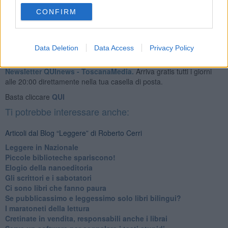
CONFIRM
Data Deletion
Data Access
Privacy Policy
Se vuoi leggere le notizie principali della Toscana iscriviti alla
Newsletter QUInews - ToscanaMedia.
Arriva gratis tutti i giorni
alle 20:00 direttamente nella tua casella di posta.
Basta cliccare
QUI
Ti potrebbe interessare anche:
Articoli dal Blog “Leggere” di Roberto Cerri
​Leggere in Nazionale
​Piccole biblioteche spariscono!
​Elogio della nanoeditoria
Gli scrittori e i sabotatori
Ci sono libri che fanno paura
Se pubblicassimo e leggessimo solo libri bilingui?
I maratoneti della lettura
Cretinate in vendita, responsabili anche i librai