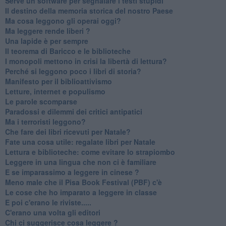
Serve un software per segnalare i testi stupidi
​Il destino della memoria storica del nostro Paese
Ma cosa leggono gli operai oggi?
Ma leggere rende liberi ?
​Una lapide è per sempre
Il teorema di Baricco e le biblioteche
I monopoli mettono in crisi la libertà di lettura?
​Perché si leggono poco i libri di storia?
​Manifesto per il biblioattivismo
Letture, internet e populismo
​Le parole scomparse
​Paradossi e dilemmi dei critici antipatici
Ma i terroristi leggono?
​Che fare dei libri ricevuti per Natale?
​Fate una cosa utile: regalate libri per Natale
​Lettura e biblioteche: come evitare lo strapiombo
Leggere in una lingua che non ci è familiare
​E se imparassimo a leggere in cinese ?
​Meno male che il Pisa Book Festival (PBF) c'è
​Le cose che ho imparato a leggere in classe
​E poi c'erano le riviste.....
​C'erano una volta gli editori
​Chi ci suggerisce cosa leggere ?