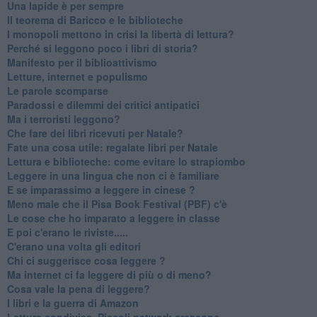
​Una lapide è per sempre
Il teorema di Baricco e le biblioteche
I monopoli mettono in crisi la libertà di lettura?
​Perché si leggono poco i libri di storia?
​Manifesto per il biblioattivismo
Letture, internet e populismo
​Le parole scomparse
​Paradossi e dilemmi dei critici antipatici
Ma i terroristi leggono?
​Che fare dei libri ricevuti per Natale?
​Fate una cosa utile: regalate libri per Natale
​Lettura e biblioteche: come evitare lo strapiombo
Leggere in una lingua che non ci è familiare
​E se imparassimo a leggere in cinese ?
​Meno male che il Pisa Book Festival (PBF) c'è
​Le cose che ho imparato a leggere in classe
​E poi c'erano le riviste.....
​C'erano una volta gli editori
​Chi ci suggerisce cosa leggere ?
​Ma internet ci fa leggere di più o di meno?
​Cosa vale la pena di leggere?
I libri e la guerra di Amazon
​Letture condivise. Piccoli network crescono