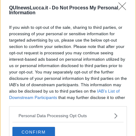
sforzo editoriale che andasse a coprire specificatamente questo
QUInewsLucca.it -
Do Not Process My Personal
bisogno di lettura e un investimento della scuola e dei bibliotecari in
Information
questo tipo di letteratura e, perché no?, di scrittura.
Mi chiedo se noi bibliotecari non dobbiamo riservare spazi fisici e
If you wish to opt-out of the sale, sharing to third parties, or
tempo per questi nuovi e particolarissimi lettori (stiamo parlando di
processing of your personal or sensitive information for
tanti bambini e di molti ragazzi). E mentre me lo domando, mi
targeted advertising by us, please use the below opt-out
rispondo che le nostre biblioteche sono già oberate di compiti e che
section to confirm your selection. Please note that after your
di tempo non sapremmo dove trovarne. Poi, mentre mi arrovello su
opt-out request is processed you may continue seeing
questo problema, mi viene a mente che potremmo a nostra volta
interest-based ads based on personal information utilized by
farci aiutare.
Che qualche volenteroso studente universitario
us or personal information disclosed to third parties prior to
potrebbe incoraggiare i ragazzi più piccoli a leggere
, a capire
your opt-out. You may separately opt-out of the further
meglio i testi, ad orientarsi con più facilità nelle parole di una lingua
disclosure of your personal information by third parties on the
che non gli è ancora familiare. Qualcosa del genere potrebbero
IAB’s list of downstream participants. This information may
fare anche gli studenti delle scuole superiori con quelli ancora più
also be disclosed by us to third parties on the
IAB’s List of
piccoli. Magari incentivati da crediti formativi. Sì. Si potrebbe
costruire una catena di solidarietà e di sostegno, in grado di
Downstream Participants
that may further disclose it to other
coinvolgere le stesse famiglie, definendo un progetto di
third parties.
“promozione sociale della lettura” che mi pare trovi un'eco negli
insegnamenti di quello straordinario prete italiano che è stato
Don
Personal Data Processing Opt Outs
Lorenzo Milani
.
Non lo so se i figli dei migranti e dei nuovi arrivati possano
CONFIRM