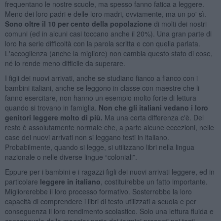
frequentano le nostre scuole, ma spesso fanno fatica a leggere.
Meno dei loro padri e delle loro madri, ovviamente, ma un po' sì.
Sono oltre il 10 per cento della popolazione
di molti dei nostri
comuni (ed in alcuni casi toccano anche il 20%). Una gran parte di
loro ha serie difficoltà con la parola scritta e con quella parlata.
L'accoglienza (anche la migliore) non cambia questo stato di cose,
né lo rende meno difficile da superare.
I figli dei nuovi arrivati, anche se studiano fianco a fianco con i
bambini italiani, anche se leggono in classe con maestre che li
fanno esercitare, non hanno un esempio molto forte di lettura
quando si trovano in famiglia.
Non che gli italiani vedano i loro
genitori leggere molto di più.
Ma una certa differenza c'è. Del
resto è assolutamente normale che, a parte alcune eccezioni, nelle
case dei nuovi arrivati non si leggano testi in italiano.
Probabilmente, quando si legge, si utilizzano libri nella lingua
nazionale o nelle diverse lingue “coloniali”.
Eppure per i bambini e i ragazzi figli dei nuovi arrivati leggere, ed in
particolare
leggere in italiano
, costituirebbe un fatto importante.
Migliorerebbe il loro processo formativo. Sosterrebbe la loro
capacità di comprendere i libri di testo utilizzati a scuola e per
conseguenza il loro rendimento scolastico. Solo una lettura fluida e
consapevole della maggior parte dei termini presenti nei testi