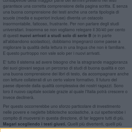
garantisce una corretta comprensione della pagina scritta. E senza
una buona comprensione dei testi anche una certa tipologia di
scuole (media e superiori incluse) diventa un ostacolo
insormontabile, faticoso, frustrante. Per non parlare degli studi
universitari. Insomma se non vogliamo relegare il 30/40 per cento
di questi
nuovi arrivati a studi solo di serie B
(e in parte
all'abbandono scolastico), dobbiamo impegnarci come paese a
migliorare la qualità della lettura in una lingua che non è familiare.
E questo purtroppo non vale solo per i nuovi arrivati.
E' tutto il sistema ad avere bisogno che la stragrande maggioranza
dei suoi giovani segua un percorso di studi di buona qualità e con
una buona comprensione dei libri di testo, da accompagnare anche
con letture collaterali di un certo valore formativo. Il futuro del
paese dipende dalla qualità complessiva dei nostri ragazzi. Sono
loro il nuovo capitale sociale grazie al quale l'Italia potrà crescere o
invece declinerà.
Per questo occorrerebbe uno sforzo particolare di investimento
nelle povere e neglette biblioteche scolastiche, a cui spetterebbe i
compito di muoversi in questa direzione, di far leggere tutti di più.
Magari scegliendo i testi giusti.
Quelli più divertenti, quelli più
accattivanti, quelli che parlano dei nuovi arrivati. Servirebbe uno