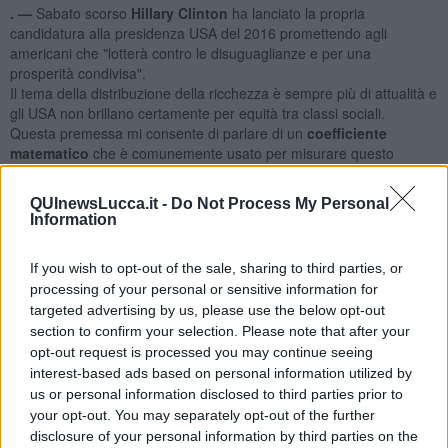
. —
Sabato scorso
Hillary Clinton
ha lanciato la propria
candidatura alla presidenza USA del 2016 promettendo agli
americani che "lotterà contro le disuguaglianze e per una
prosperità condivisa".
Il tema della distribuzione della ricchezza è sempre più di attualità e
gli USA non brillano certamente per equità tra classi sociali.
Questa premessa mi consente di parlare di un
coefficiente
matematico
che è comunemente usato per misurare questo
fenomeno: si tratta dell' "INDICE DI GINI".
Corrado Gini, matematico italiano che fu anche presidente
QUInewsLucca.it -
Do Not Process My Personal
dell'ISTAT negli anni '30, inventò la formula che misura la
Information
disuguaglianza nella distribuzione della ricchezza.
L'indice va da "zero" a "uno". Risultato "zero" significa completa
If you wish to opt-out of the sale, sharing to third parties, or
parità di distribuzione, mentre "uno" vuol dire che,
processing of your personal or sensitive information for
paradossalmente,
la ricchezza è nelle mani di un solo soggetto
targeted advertising by us, please use the below opt-out
e gli altri non hanno niente
. Quindi, tanto più l'indice si avvicina a
section to confirm your selection. Please note that after your
zero tanto più la ricchezza e equamente distribuita.
opt-out request is processed you may continue seeing
interest-based ads based on personal information utilized by
us or personal information disclosed to third parties prior to
your opt-out. You may separately opt-out of the further
A livello mondiale vi sono fortissime disparità tra il nord ed il sud del
disclosure of your personal information by third parties on the