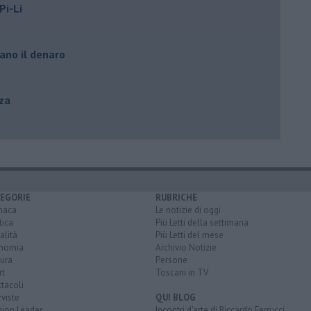
Pi-Li
ano il denaro
zza
EGORIE
RUBRICHE
naca
Le notizie di oggi
tica
Più Letti della settimana
alità
Più Letti del mese
nomia
Archivio Notizie
ura
Persone
rt
Toscani in TV
tacoli
rviste
QUI BLOG
nion Leader
Incontri d'arte di Riccardo Ferrucci