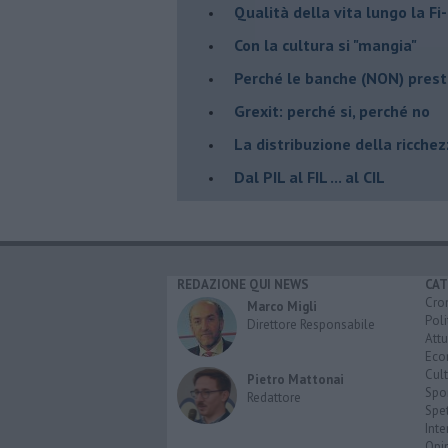
Qualità della vita lungo la Fi-
​Con la cultura si "mangia"
​Perché le banche (NON) prest
Grexit: perché si, perché no
La distribuzione della ricche
Dal PIL al FIL ... al CIL
REDAZIONE QUI NEWS
CAT
Cro
Marco Migli
Poli
Direttore Responsabile
Attu
Eco
Cult
Pietro Mattonai
Spo
Redattore
Spet
Inte
Opi