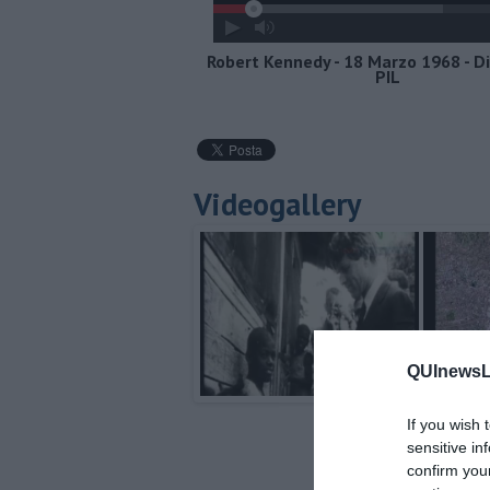
Robert Kennedy - 18 Marzo 1968 - Di
PIL
Videogallery
QUInewsLu
If you wish 
sensitive in
confirm you