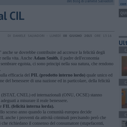
del blog di Daniele Salvadori
con 
 al CIL
QUI
DI DANIELE SALVADORI - LUNEDÌ
08 GIUGNO 2015
ORE 13:16
Ult
C
" anche se dovrebbe contribuire ad accresce la felicità degli
ne nella vita. Anche
Adam Smith
, il padre dell'economia
sembrare egoista, ci sono principi nella sua natura, che rendono
.
sulla efficacia del
PIL (prodotto interno lordo)
quale unico ed
ne del benessere di una nazione ed in particolare, della felicità
C
ali (ISTAT, CNEL) ed internazionali (ONU, OCSE) stanno
 adeguati a misurare il reale benessere.
ce
FIL (felicità interna lorda).
dello scorso anno quando la comunità europea decide
C
PIL anche i proventi da attività criminali precisando però che
ti che richiedano il consenso del consumatore (stupefacenti,