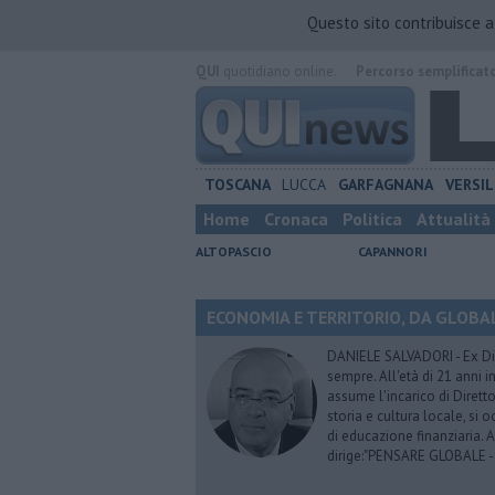
Questo sito contribuisce 
QUI
quotidiano online.
Percorso semplificat
TOSCANA
LUCCA
GARFAGNANA
VERSIL
Home
Cronaca
Politica
Attualità
ALTOPASCIO
CAPANNORI
ECONOMIA E TERRITORIO, DA GLOBALE 
DANIELE SALVADORI - Ex Dir
sempre. All'età di 21 anni i
assume l'incarico di Dirett
storia e cultura locale, si
di educazione finanziaria. 
dirige:"PENSARE GLOBALE -