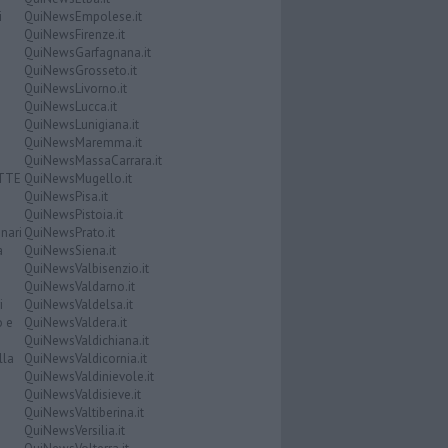
i
QuiNewsEmpolese.it
QuiNewsFirenze.it
QuiNewsGarfagnana.it
QuiNewsGrosseto.it
QuiNewsLivorno.it
QuiNewsLucca.it
QuiNewsLunigiana.it
QuiNewsMaremma.it
QuiNewsMassaCarrara.it
ATTE
QuiNewsMugello.it
QuiNewsPisa.it
QuiNewsPistoia.it
nari
QuiNewsPrato.it
a
QuiNewsSiena.it
QuiNewsValbisenzio.it
QuiNewsValdarno.it
i
QuiNewsValdelsa.it
o e
QuiNewsValdera.it
QuiNewsValdichiana.it
lla
QuiNewsValdicornia.it
QuiNewsValdinievole.it
QuiNewsValdisieve.it
QuiNewsValtiberina.it
QuiNewsVersilia.it