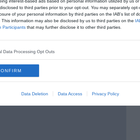
eing interest-based ads based on personal information utilized by us or
disclosed to third parties prior to your opt-out. You may separately opt-
losure of your personal information by third parties on the IAB’s list of
. This information may also be disclosed by us to third parties on the
IA
Participants
that may further disclose it to other third parties.
rio, da globale a locale” di Daniele Salvadori
l Data Processing Opt Outs
Piano Marshall"
CONFIRM
Data Deletion
Data Access
Privacy Policy