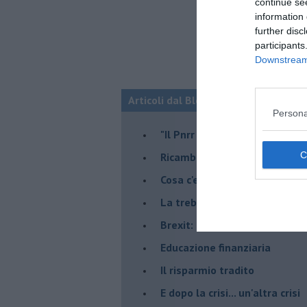
continue se
information 
further disc
participants
Downstream 
Articoli dal Blog “Economia e territo
Persona
"Il Pnrr può essere il nostro 
Ricambio generazionale
Cosa c'entra la "Ferrari" ?
La trebbiatrice
Brexit: chi rischia di più?
Educazione finanziaria
Il risparmio tradito
E dopo la crisi... un'altra crisi