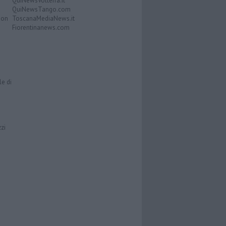
QuiNewsVolterra.it
QuiNewsTango.com
Don
ToscanaMediaNews.it
Fiorentinanews.com
le di
zzi