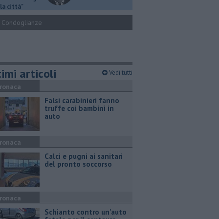
la città"
Condoglianze
imi articoli
Vedi tutti
ronaca
Falsi carabinieri fanno
truffe coi bambini in
auto
ronaca
Calci e pugni ai sanitari
del pronto soccorso
ronaca
Schianto contro un'auto