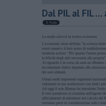
Dal PIL al FIL ...
La mafia salverà la nostra economia
L'economia viene definita "la scienza triste
esseri umani e il loro senso di soddisfazio
moderna scrisse: "Per quanto l'uomo possa 
la felicità degli altri necessaria alla propria"
Al riguardo è in corso da anni un dibattito 
incontrastato indice deputato alla misurazio
dei suoi abitanti.
Ormai molti importanti organismi nazion
valutando la sua sostituzione con indici più
Ad oggi il solo Bhutan ha introdotto l'indi
Il vero paradosso si consuma nell'agosto 
ufficialmente di introdurre nel calcolo del 
verranno presi in considerazione solo i rea