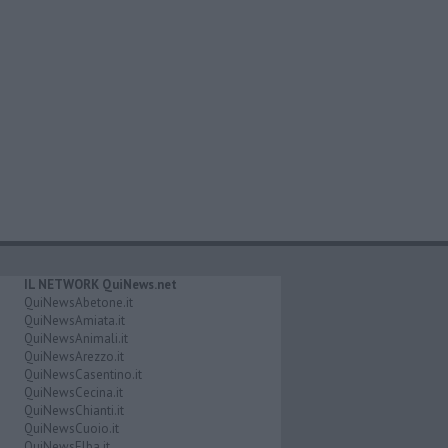
IL NETWORK QuiNews.net
QuiNewsAbetone.it
QuiNewsAmiata.it
QuiNewsAnimali.it
QuiNewsArezzo.it
QuiNewsCasentino.it
QuiNewsCecina.it
QuiNewsChianti.it
QuiNewsCuoio.it
QuiNewsElba.it