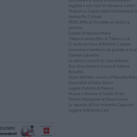
Raccontare di Gusto di Rubina Rovini
Legalità e non solo di Salvatore Calleri
Shalom La Cultura della Solidarietà di 
Andrea Pio Cristiani
VERSI-AMO di Chi mette al centro la
persona
Eureka! di Nausica Manzi
Tabasco senza filtro di Tabasco n.6
Ci vuole un fisico di Michele Campisi
Economia e territorio, da globale a loca
Daniele Salvadori
La dama a scacchi di Carlo Belciani
Due chiacchiere in cucina di Sabrina
Rossello
Storie dell'altro secolo di Marcella Bito
Easy ridere di Dario Greco
Legami d'amore di Malena ...
Musica e dintorni di Fausto Pirìto
Parole milonguere di Maria Caruso
Lo sguardo di Don Armando Zappolini
Leggere di Roberto Cerri