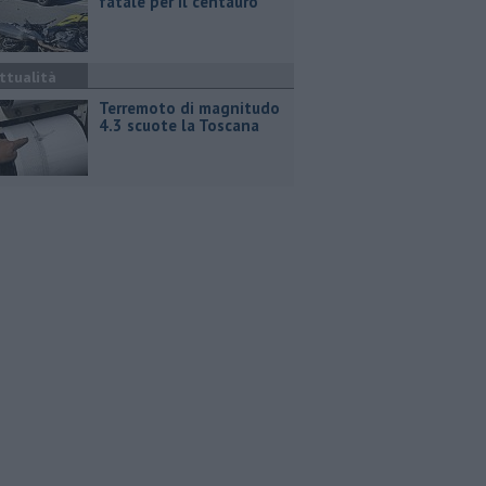
fatale per il centauro
ttualità
Terremoto di magnitudo
4.3 scuote la Toscana