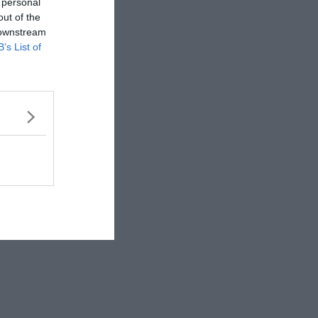
 personal
out of the
 downstream
B’s List of