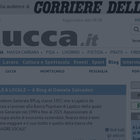
alla audience di
o
Aggiornato alle 08:00
ME
Vene
IA
MASSA CARRARA
PISA
LIVORNO
PISTOIA
PRATO
FIR
Lavoro
Cultura e Spettacolo
Eventi
Sport
Blog
Intervi
LUCCA
MONTECARLO
PESCAGLIA
POR
A LOCALE — il Blog di Daniele Salvadori
ettore Generale BPLaj, classe 1957, vive a Lajatico da
nizia a lavorare alla Banca Popolare di Lajatico della quale
ore Generale nel 1999 e fino al 2023. Appassionato di
Q
 occupa anche di economia sostenibile, finanza etica e temi
Ama viaggiare e il suo motto è quello della banca che
A L
 AGIRE LOCALE".
Vedi tutti
di 
gli articoli
Scar