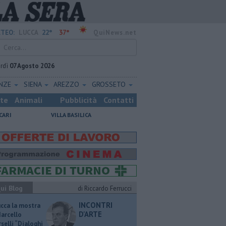
22°
37°
TEO:
LUCCA
QuiNews.net
rdì
07 Agosto 2026
ENZE
SIENA
AREZZO
GROSSETO
ste
Animali
Pubblicità
Contatti
CARI
VILLA BASILICA
ui Blog
di Riccardo Ferrucci
INCONTRI
ucca la mostra
D'ARTE
Marcello
selli “Dialoghi