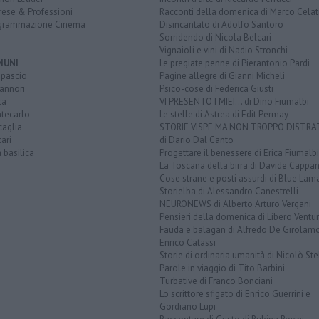
rese & Professioni
Racconti della domenica di Marco Celat
grammazione Cinema
Disincantato di Adolfo Santoro
Sorridendo di Nicola Belcari
Vignaioli e vini di Nadio Stronchi
MUNI
Le pregiate penne di Pierantonio Pardi
opascio
Pagine allegre di Gianni Micheli
annori
Psico-cose di Federica Giusti
ca
VI PRESENTO I MIEI... di Dino Fiumalbi
tecarlo
Le stelle di Astrea di Edit Permay
caglia
STORIE VISPE MA NON TROPPO DISTR
ari
di Dario Dal Canto
a basilica
Progettare il benessere di Erica Fiumalbi
La Toscana della birra di Davide Cappan
Cose strane e posti assurdi di Blue Lam
Storielba di Alessandro Canestrelli
NEURONEWS di Alberto Arturo Vergani
Pensieri della domenica di Libero Ventur
Fauda e balagan di Alfredo De Girolam
Enrico Catassi
Storie di ordinaria umanità di Nicolò Ste
Parole in viaggio di Tito Barbini
Turbative di Franco Bonciani
Lo scrittore sfigato di Enrico Guerrini e
Gordiano Lupi