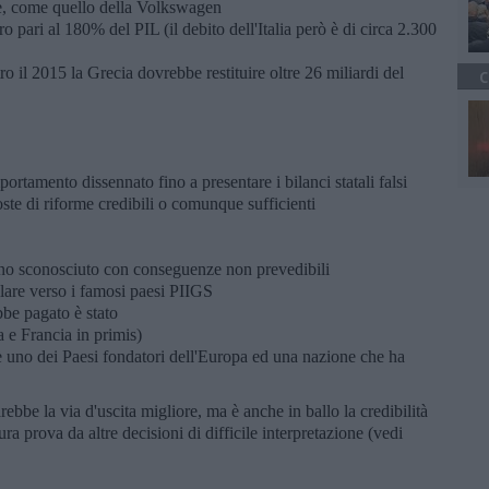
te, come quello della Volkswagen
ro pari al 180% del PIL (il debito dell'Italia però è di circa 2.300
ro il 2015 la Grecia dovrebbe restituire oltre 26 miliardi del
C
rtamento dissennato fino a presentare i bilanci statali falsi
ste di riforme credibili o comunque sufficienti
no sconosciuto con conseguenze non prevedibili
lare verso i famosi paesi PIIGS
bbe pagato è stato
a e Francia in primis)
 è uno dei Paesi fondatori dell'Europa ed una nazione che ha
bbe la via d'uscita migliore, ma è anche in ballo la credibilità
ra prova da altre decisioni di difficile interpretazione (vedi