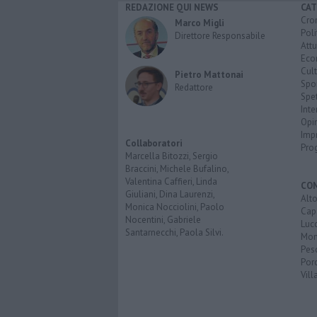
REDAZIONE QUI NEWS
CAT
Cro
Marco Migli
Poli
Direttore Responsabile
Attu
Eco
Cult
Pietro Mattonai
Spo
Redattore
Spet
Inte
Opi
Imp
Collaboratori
Pro
Marcella Bitozzi, Sergio
Braccini, Michele Bufalino,
Valentina Caffieri, Linda
CO
Giuliani, Dina Laurenzi,
Alt
Monica Nocciolini, Paolo
Cap
Nocentini, Gabriele
Luc
Santarnecchi, Paola Silvi.
Mon
Pes
Porc
Vill