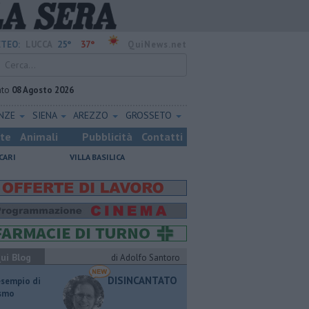
25°
37°
TEO:
LUCCA
QuiNews.net
ato
08 Agosto 2026
ENZE
SIENA
AREZZO
GROSSETO
ste
Animali
Pubblicità
Contatti
CARI
VILLA BASILICA
ui Blog
di Adolfo Santoro
DISINCANTATO
esempio di
ismo