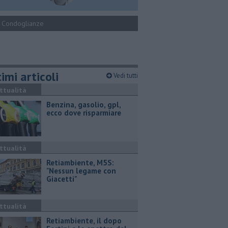
Condoglianze
imi articoli
Vedi tutti
ttualità
​Benzina, gasolio, gpl,
ecco dove risparmiare
ttualità
Retiambiente, M5S:
"Nessun legame con
Giacetti"
ttualità
Retiambiente, il dopo