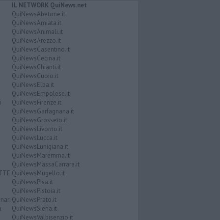
IL NETWORK QuiNews.net
QuiNewsAbetone.it
QuiNewsAmiata.it
QuiNewsAnimali.it
QuiNewsArezzo.it
QuiNewsCasentino.it
QuiNewsCecina.it
QuiNewsChianti.it
QuiNewsCuoio.it
QuiNewsElba.it
QuiNewsEmpolese.it
i
QuiNewsFirenze.it
QuiNewsGarfagnana.it
QuiNewsGrosseto.it
QuiNewsLivorno.it
QuiNewsLucca.it
QuiNewsLunigiana.it
QuiNewsMaremma.it
QuiNewsMassaCarrara.it
ATTE
QuiNewsMugello.it
QuiNewsPisa.it
QuiNewsPistoia.it
nari
QuiNewsPrato.it
a
QuiNewsSiena.it
QuiNewsValbisenzio.it