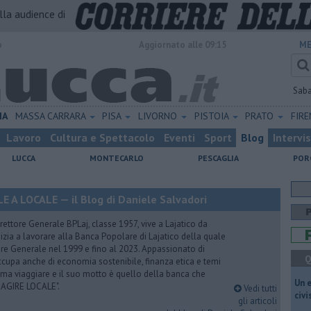
alla audience di
o
Aggiornato alle 09:15
ME
Sab
IA
MASSA CARRARA
PISA
LIVORNO
PISTOIA
PRATO
FIR
Lavoro
Cultura e Spettacolo
Eventi
Sport
Blog
Intervi
LUCCA
MONTECARLO
PESCAGLIA
POR
A LOCALE — il Blog di Daniele Salvadori
ettore Generale BPLaj, classe 1957, vive a Lajatico da
nizia a lavorare alla Banca Popolare di Lajatico della quale
ore Generale nel 1999 e fino al 2023. Appassionato di
Q
 occupa anche di economia sostenibile, finanza etica e temi
Ama viaggiare e il suo motto è quello della banca che
​Un 
 AGIRE LOCALE".
Vedi tutti
civ
gli articoli