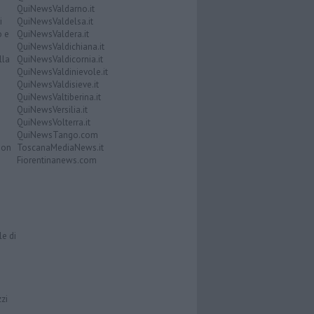
QuiNewsValdarno.it
i
QuiNewsValdelsa.it
o e
QuiNewsValdera.it
QuiNewsValdichiana.it
lla
QuiNewsValdicornia.it
QuiNewsValdinievole.it
QuiNewsValdisieve.it
QuiNewsValtiberina.it
QuiNewsVersilia.it
QuiNewsVolterra.it
QuiNewsTango.com
Don
ToscanaMediaNews.it
Fiorentinanews.com
le di
zzi