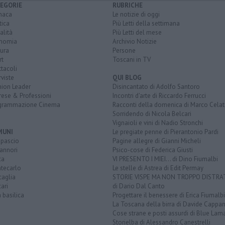
EGORIE
RUBRICHE
naca
Le notizie di oggi
tica
Più Letti della settimana
alità
Più Letti del mese
nomia
Archivio Notizie
ura
Persone
rt
Toscani in TV
tacoli
rviste
QUI BLOG
nion Leader
Disincantato di Adolfo Santoro
rese & Professioni
Incontri d'arte di Riccardo Ferrucci
grammazione Cinema
Racconti della domenica di Marco Celat
Sorridendo di Nicola Belcari
Vignaioli e vini di Nadio Stronchi
MUNI
Le pregiate penne di Pierantonio Pardi
opascio
Pagine allegre di Gianni Micheli
annori
Psico-cose di Federica Giusti
ca
VI PRESENTO I MIEI... di Dino Fiumalbi
tecarlo
Le stelle di Astrea di Edit Permay
caglia
STORIE VISPE MA NON TROPPO DISTR
ari
di Dario Dal Canto
a basilica
Progettare il benessere di Erica Fiumalbi
La Toscana della birra di Davide Cappan
Cose strane e posti assurdi di Blue Lam
Storielba di Alessandro Canestrelli