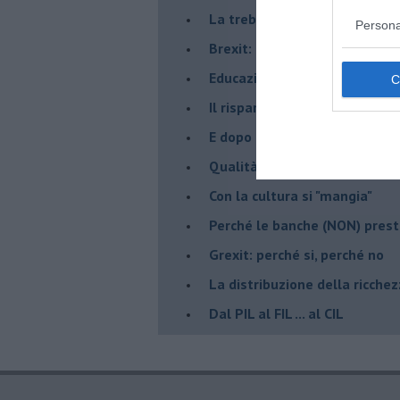
La trebbiatrice
Persona
Brexit: chi rischia di più?
Educazione finanziaria
Il risparmio tradito
E dopo la crisi... un'altra crisi
Qualità della vita lungo la Fi-
​Con la cultura si "mangia"
​Perché le banche (NON) prest
Grexit: perché si, perché no
La distribuzione della ricche
Dal PIL al FIL ... al CIL