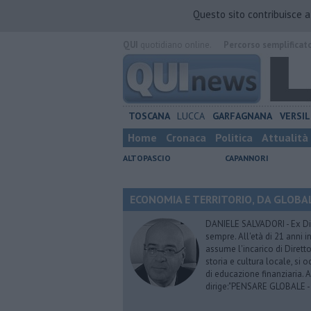
Questo sito contribuisce 
QUI
quotidiano online.
Percorso semplificat
TOSCANA
LUCCA
GARFAGNANA
VERSIL
Home
Cronaca
Politica
Attualità
ALTOPASCIO
CAPANNORI
ECONOMIA E TERRITORIO, DA GLOBALE 
DANIELE SALVADORI - Ex Dir
sempre. All'età di 21 anni i
assume l'incarico di Dirett
storia e cultura locale, si
di educazione finanziaria. 
dirige:"PENSARE GLOBALE -