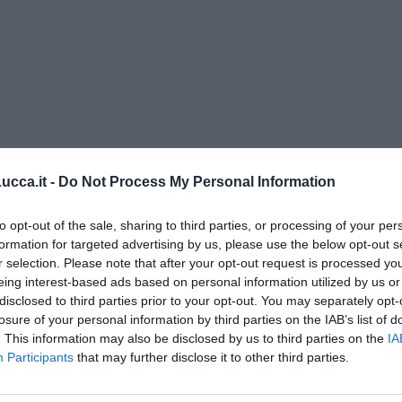
cca.it -
Do Not Process My Personal Information
to opt-out of the sale, sharing to third parties, or processing of your per
formation for targeted advertising by us, please use the below opt-out s
r selection. Please note that after your opt-out request is processed y
eing interest-based ads based on personal information utilized by us or
rio, da globale a locale” di Daniele Salvadori
disclosed to third parties prior to your opt-out. You may separately opt-
losure of your personal information by third parties on the IAB’s list of
Piano Marshall"
. This information may also be disclosed by us to third parties on the
IA
Participants
that may further disclose it to other third parties.