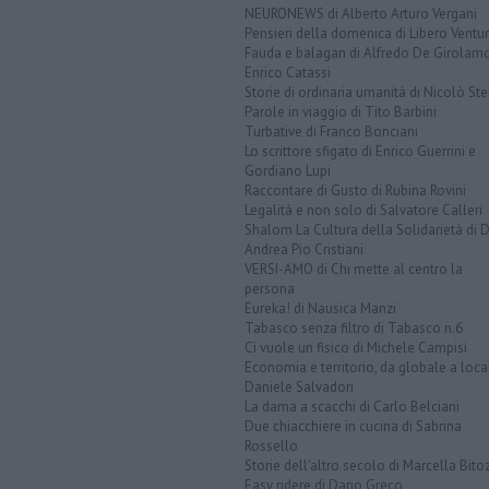
NEURONEWS di Alberto Arturo Vergani
Pensieri della domenica di Libero Ventur
Fauda e balagan di Alfredo De Girolam
Enrico Catassi
Storie di ordinaria umanità di Nicolò Ste
Parole in viaggio di Tito Barbini
Turbative di Franco Bonciani
Lo scrittore sfigato di Enrico Guerrini e
Gordiano Lupi
Raccontare di Gusto di Rubina Rovini
Legalità e non solo di Salvatore Calleri
Shalom La Cultura della Solidarietà di 
Andrea Pio Cristiani
VERSI-AMO di Chi mette al centro la
persona
Eureka! di Nausica Manzi
Tabasco senza filtro di Tabasco n.6
Ci vuole un fisico di Michele Campisi
Economia e territorio, da globale a loca
Daniele Salvadori
La dama a scacchi di Carlo Belciani
Due chiacchiere in cucina di Sabrina
Rossello
Storie dell'altro secolo di Marcella Bito
Easy ridere di Dario Greco