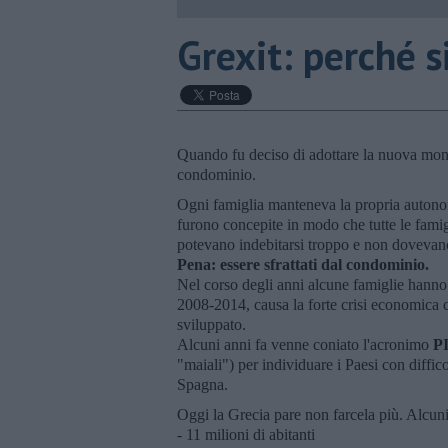
Grexit: perché s
Quando fu deciso di adottare la nuova mo
condominio.
Ogni famiglia manteneva la propria autonom
furono concepite in modo che tutte le famig
potevano indebitarsi troppo e non dovevan
Pena: essere sfrattati dal condominio.
Nel corso degli anni alcune famiglie hanno i
2008-2014, causa la forte crisi economica ch
sviluppato.
Alcuni anni fa venne coniato l'acronimo
P
"maiali") per individuare i Paesi con difficol
Spagna.
Oggi la Grecia pare non farcela più. Alcuni
- 11 milioni di abitanti