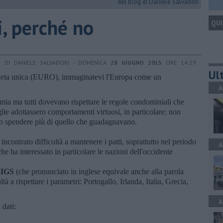
del blog di Daniele Salvadori
i, perché no
QUI
DI DANIELE SALVADORI - DOMENICA
28 GIUGNO 2015
ORE 14:29
Ult
neta unica (EURO), immaginatevi l'Europa come un
A
ia ma tutti dovevano rispettare le regole condominiali che
lie adottassero comportamenti virtuosi, in particolare: non
o spendere più di quello che guadagnavano.
ncontrato difficoltà a mantenere i patti, soprattutto nel periodo
A
e ha interessato in particolare le nazioni dell'occidente
IIGS
(che pronunciato in inglese equivale anche alla parola
tà a rispettare i parametri: Portogallo, Irlanda, Italia, Grecia,
A
 dati: