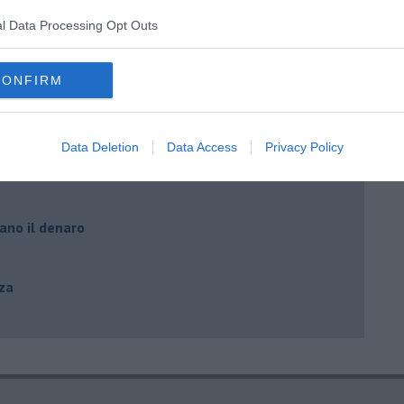
l Data Processing Opt Outs
CONFIRM
Data Deletion
Data Access
Privacy Policy
Pi-Li
ano il denaro
zza