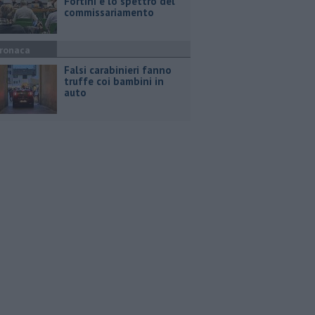
Fortini e lo spettro del
commissariamento
ronaca
Falsi carabinieri fanno
truffe coi bambini in
auto