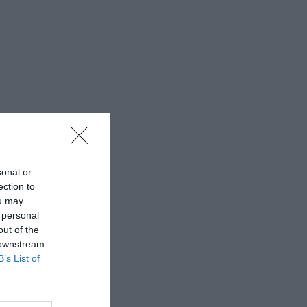
sonal or
ection to
ou may
 personal
out of the
 downstream
B’s List of