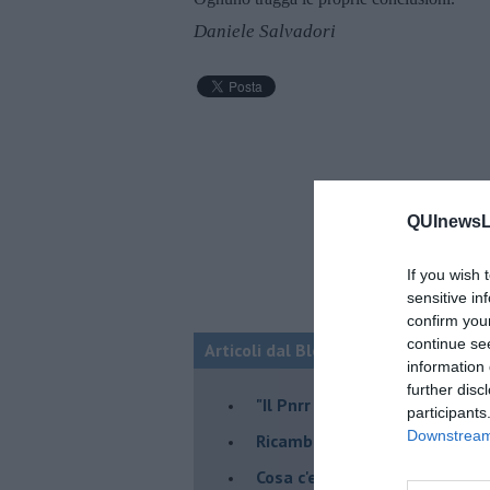
Daniele Salvadori
QUInewsLu
If you wish 
sensitive in
confirm you
continue se
Articoli dal Blog “Economia e territo
information 
further disc
"Il Pnrr può essere il nostro 
participants
Downstream 
Ricambio generazionale
Cosa c'entra la "Ferrari" ?