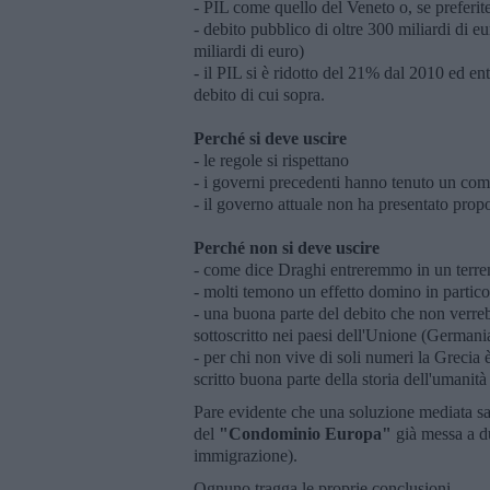
- PIL come quello del Veneto o, se preferi
- debito pubblico di oltre 300 miliardi di eu
miliardi di euro)
- il PIL si è ridotto del 21% dal 2010 ed ent
debito di cui sopra.
Perché si deve uscire
- le regole si rispettano
- i governi precedenti hanno tenuto un compo
- il governo attuale non ha presentato propo
Perché non si deve uscire
- come dice Draghi entreremmo in un terre
- molti temono un effetto domino in partico
- una buona parte del debito che non verre
sottoscritto nei paesi dell'Unione (Germani
- per chi non vive di soli numeri la Grecia
scritto buona parte della storia dell'umanità
Pare evidente che una soluzione mediata sare
del
"Condominio Europa"
già messa a du
immigrazione).
Ognuno tragga le proprie conclusioni.