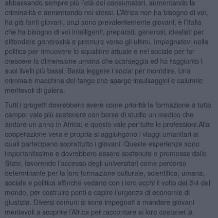
abbassando sempre più l’età dei consumatori, aumentando la
criminalità e annientando noi stessi. L’Africa non ha bisogno di voi,
ha già tanti giovani, anzi sono prevalentemente giovani, è l’Italia
che ha bisogno di voi intelligenti, preparati, generosi, idealisti per
diffondere generosità e premure verso gli ultimi. Impegnatevi nella
politica per rimuovere lo squallore attuale e nel sociale per far
crescere la dimensione umana che scarseggia ed ha raggiunto i
suoi livelli più bassi. Basta leggere i social per inorridire. Una
criminale macchina del fango che sparge insulsaggini e calunnie
meritevoli di galera.
Tutti i progetti dovrebbero avere come priorità la formazione a tutto
campo: vale più sostenere con borse di studio un medico che
andare un anno in Africa; e questo vale per tutte le professioni.Alla
cooperazione vera e propria si aggiungono i viaggi umanitari ai
quali partecipano soprattutto i giovani. Queste esperienze sono
importantissime e dovrebbero essere sostenute e promosse dallo
Stato, favorendo l’accesso degli universitari come percorso
determinante per la loro formazione culturale, scientifica, umana,
sociale e politica affinché vedano con i loro occhi il volto dei 3\4 del
mondo, per costruire ponti e capire l’urgenza di economie di
giustizia. Diversi comuni si sono impegnati a mandare giovani
meritevoli a scoprire l’Africa per raccontare ai loro coetanei la