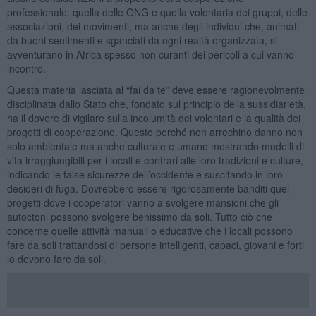
professionale: quella delle ONG e quella volontaria dei gruppi, delle
associazioni, dei movimenti, ma anche degli individui che, animati
da buoni sentimenti e sganciati da ogni realtà organizzata, si
avventurano in Africa spesso non curanti dei pericoli a cui vanno
incontro.
Questa materia lasciata al “fai da te” deve essere ragionevolmente
disciplinata dallo Stato che, fondato sul principio della sussidiarietà,
ha il dovere di vigilare sulla incolumità dei volontari e la qualità dei
progetti di cooperazione. Questo perché non arrechino danno non
solo ambientale ma anche culturale e umano mostrando modelli di
vita irraggiungibili per i locali e contrari alle loro tradizioni e culture,
indicando le false sicurezze dell’occidente e suscitando in loro
desideri di fuga. Dovrebbero essere rigorosamente banditi quei
progetti dove i cooperatori vanno a svolgere mansioni che gli
autoctoni possono svolgere benissimo da soli. Tutto ciò che
concerne quelle attività manuali o educative che i locali possono
fare da soli trattandosi di persone intelligenti, capaci, giovani e forti
lo devono fare da soli.