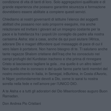
condizione di vita di tanti di loro. Solo aggregazioni qualificate e di
grande esperienza che possano garantire sicurezza e formazione
dovrebbero essere abilitate a compiere questi servizi.
Chiediamo ai nostri governanti di istituire l’elenco dei soggetti
abilitati che possano non solo proporre eseguire, ma anche
relazionare ed invitare i giovani ad un impegno costante per la
pace e la fratellanza fra i popoli.Un consiglio da padre alla nostra
carissima Aisha: stai a casa, anche da qui puoi aiutare l’Africa,
adorare Dio e magari diffondere quel messaggio di pace di cui il
vero Islam è portatore. Non hanno bisogno di te. Ti salutano anche
tante ragazze Shalom cristiane dell’Iraq che ho conosciuto nei
campi profughi del Kurdistan iracheno e che prima di rinnegare
Cristo si lasciavano tagliare la gola…ma quello è un altro islam!
Non quello che io conosco e del quale fanno parte tanti membri del
nostro movimento in Italia, in Senegal, inBurkina, in Costa d’Avorio,
in Niger, profondamente devoti a Dio, come lo sarai tu nostra
sorella nella fede e nell’amore per l’UNICO DIO.
A te Aisha e a tutti gli adoratori del Dio Misericordioso auguro Buon
Ramadan.
Don Andrea Pio Cristiani