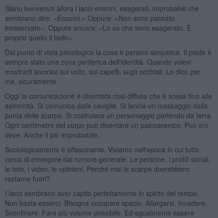
Siano benvenuti allora i lacci enormi, esagerati, improbabili che
sembrano dire: «Eccomi.» Oppure: «Non sono passato
inosservato». Oppure ancora: «Lo so che sono esagerato. È
proprio quello il bello».
Dal punto di vista psicologico la cosa è persino simpatica. Il piede è
sempre stato una zona periferica dell'identità. Quando volevi
mostrarti lavoravi sul volto, sui capelli, sugli occhiali. Lo dico per
me, sicuramente.
Oggi la comunicazione è diventata così diffusa che è scesa fino alle
estremità. Si comunica dalle caviglie. Si lancia un messaggio dalla
punta delle scarpe. Si costruisce un personaggio partendo da terra.
Ogni centimetro del corpo può diventare un palcoscenico. Può e/o
deve. Anche il più improbabile.
Sociologicamente è affascinante. Viviamo nell'epoca in cui tutto
cerca di emergere dal rumore generale. Le persone, i profili social,
le foto, i video, le opinioni. Perché mai le scarpe dovrebbero
restarne fuori?
I lacci sembrano aver capito perfettamente lo spirito del tempo.
Non basta esserci. Bisogna occupare spazio. Allargarsi. Invadere.
Sconfinare. Fare più volume possibile. Ed egualmente essere