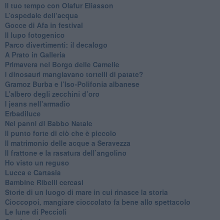
​Il tuo tempo con Olafur Eliasson
​L’ospedale dell’acqua
​Gocce di Afa in festival
​Il lupo fotogenico
​Parco divertimenti: il decalogo
​A Prato in Galleria
​Primavera nel Borgo delle Camelie
I dinosauri mangiavano tortelli di patate?
​Gramoz Burba e l’Iso-Polifonia albanese
L’albero degli zecchini d’oro
​I jeans nell’armadio
Erbadiluce
Nei panni di Babbo Natale
​Il punto forte di ciò che è piccolo
​Il matrimonio delle acque a Seravezza
​Il frattone e la rasatura dell’angolino
​Ho visto un reguso
Lucca e Cartasia
Bambine Ribelli cercasi
Storie di un luogo di mare in cui rinasce la storia
Cioccopoi, mangiare cioccolato fa bene allo spettacolo
​Le lune di Peccioli