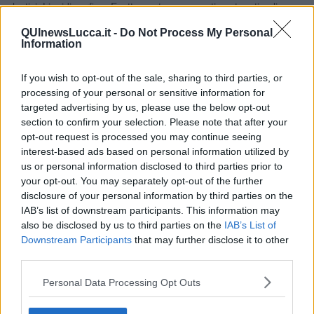
elastici. Liquidi perfino. Esattamente come certi contenuti online.
Come certe personalità. Come quelle conversazioni nei gruppi
QUInewsLucca.it -
Do Not Process My Personal
WhatsApp che fanno venire i brividi invocando i demoni della
Information
disconnessione.
Lo ammetto: questi lacci mi divertono. Raccontano un bisogno che
If you wish to opt-out of the sale, sharing to third parties, or
in fondo è sempre esistito. Una volta erano i capelli lunghi a
processing of your personal or sensitive information for
parlare. Poi i jeans strappati. Poi i piercing. Oggi, forse, tocca ai
targeted advertising by us, please use the below opt-out
lacci. Fanno dichiarazioni. Prendono posizione. Si mettono in posa.
section to confirm your selection. Please note that after your
Si sfidano tra loro. A volte urlano. A volte sussurrano. A volte
opt-out request is processed you may continue seeing
scompaiono del tutto, che è comunque un modo per farsi notare.
interest-based ads based on personal information utilized by
E così mi ritrovo, a cinquant'anni, davanti a queste scarpe quasi
us or personal information disclosed to third parties prior to
sommerse da corde, nastri e intrecci, a pensare che forse avevo
your opt-out. You may separately opt-out of the further
sottovalutato i lacci. Per decenni non gli ho dedicato un pensiero.
disclosure of your personal information by third parties on the
Loro, nel frattempo, si preparavano per la commedia della vita.
IAB’s list of downstream participants. This information may
Gianni Micheli
also be disclosed by us to third parties on the
IAB’s List of
Downstream Participants
that may further disclose it to other
third parties.
Personal Data Processing Opt Outs