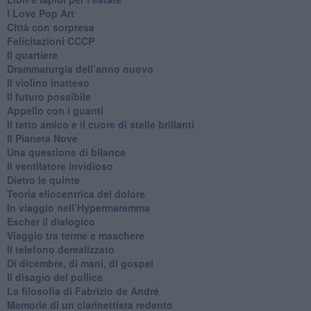
​I Love Pop Art
Città con sorpresa
Felicitazioni CCCP
​Il quartiere
​Drammaturgia dell’anno nuovo
​Il violino inatteso
​Il futuro possibile
​Appello con i guanti
​Il tetto amico e il cuore di stelle brillanti
​Il Pianeta Nove
​Una questione di bilance
​Il ventilatore invidioso
​Dietro le quinte
​Teoria eliocentrica del dolore
In viaggio nell’Hypermaremma
​Escher il dialogico
​Viaggio tra terme e maschere
Il telefono derealizzato
​Di dicembre, di mani, di gospel
​Il disagio del pollice
​La filosofia di Fabrizio de André
Memorie di un clarinettista redento