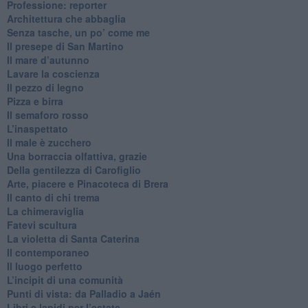
Professione: reporter
Architettura che abbaglia
​Senza tasche, un po’ come me
​Il presepe di San Martino
​Il mare d’autunno
​Lavare la coscienza
​Il pezzo di legno
​Pizza e birra
​Il semaforo rosso
​L’inaspettato
​Il male è zucchero
​Una borraccia olfattiva, grazie
​Della gentilezza di Carofiglio
Arte, piacere e Pinacoteca di Brera
​Il canto di chi trema
La chimeraviglia
​Fatevi scultura
​La violetta di Santa Caterina
​Il contemporaneo
​Il luogo perfetto
​L’incipit di una comunità
Punti di vista: da Palladio a Jaén
​Libri e lapidi per l’estate