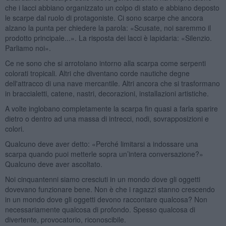
che i lacci abbiano organizzato un colpo di stato e abbiano deposto
le scarpe dal ruolo di protagoniste. Ci sono scarpe che ancora
alzano la punta per chiedere la parola: «Scusate, noi saremmo il
prodotto principale...». La risposta dei lacci è lapidaria: «Silenzio.
Parliamo noi».
Ce ne sono che si arrotolano intorno alla scarpa come serpenti
colorati tropicali. Altri che diventano corde nautiche degne
dell'attracco di una nave mercantile. Altri ancora che si trasformano
in braccialetti, catene, nastri, decorazioni, installazioni artistiche.
A volte inglobano completamente la scarpa fin quasi a farla sparire
dietro o dentro ad una massa di intrecci, nodi, sovrapposizioni e
colori.
Qualcuno deve aver detto: «Perché limitarsi a indossare una
scarpa quando puoi metterle sopra un’intera conversazione?»
Qualcuno deve aver ascoltato.
Noi cinquantenni siamo cresciuti in un mondo dove gli oggetti
dovevano funzionare bene. Non è che i ragazzi stanno crescendo
in un mondo dove gli oggetti devono raccontare qualcosa? Non
necessariamente qualcosa di profondo. Spesso qualcosa di
divertente, provocatorio, riconoscibile.