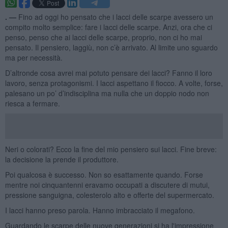
. —
Fino ad oggi ho pensato che i lacci delle scarpe avessero un
compito molto semplice: fare i lacci delle scarpe. Anzi, ora che ci
penso, penso che ai lacci delle scarpe, proprio, non ci ho mai
pensato. Il pensiero, laggiù, non c’è arrivato. Al limite uno sguardo
ma per necessità.
D’altronde cosa avrei mai potuto pensare dei lacci? Fanno il loro
lavoro, senza protagonismi. I lacci aspettano il fiocco. A volte, forse,
palesano un po’ d’indisciplina ma nulla che un doppio nodo non
riesca a fermare.
Neri o colorati? Ecco la fine del mio pensiero sui lacci. Fine breve:
la decisione la prende il produttore.
Poi qualcosa è successo. Non so esattamente quando. Forse
mentre noi cinquantenni eravamo occupati a discutere di mutui,
pressione sanguigna, colesterolo alto e offerte del supermercato.
I lacci hanno preso parola. Hanno imbracciato il megafono.
Guardando le scarpe delle nuove generazioni si ha l'impressione