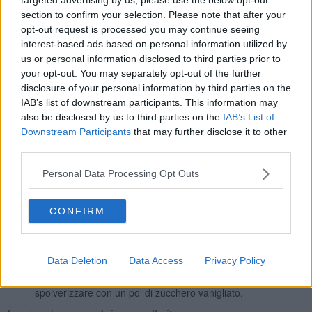
230 ml (un bicchiere) di latte parzialmente scremato
section to confirm your selection. Please note that after your
3 uova intere
opt-out request is processed you may continue seeing
1 bustina di lievito vanigliato
interest-based ads based on personal information utilized by
1 goccia di aroma di vaniglia bio
us or personal information disclosed to third parties prior to
your opt-out. You may separately opt-out of the further
Preparazione:
disclosure of your personal information by third parties on the
la prima cosa da fare è accendere il forno a 180 ° in modo
IAB’s list of downstream participants. This information may
tale che sia già a temperatura quando infornerete il dolce.
also be disclosed by us to third parties on the
IAB’s List of
In una ciotola capiente mettete la farina con il lievito e lo
Downstream Participants
that may further disclose it to other
zucchero e mescolate con una frusta, poi aggiungere il cocco
third parties.
e continuate a mescolare; a questo punto aggiungere i
liquidi: le uova, lo yogurt e il latte, mescolate bene (io uso la
Personal Data Processing Opt Outs
planetaria, ma va benissimo la frusta elettrica) l’obbiettivo è
di inglobare aria, infine, unire la goccia di aroma di vaniglia
(io uso quello naturale, è molto intenso).
CONFIRM
Foderate con la carta forno una teglia con bordo apribile di
22 cm di diametro, versate il composto, distribuitelo bene
battendo con la mano sul fondo della teglia, infornate per
Data Deletion
Data Access
Privacy Policy
circa 40 minuti a 180°.
Una volta cotto fate raffreddare e volendo potete
spolverizzare con un po' di zucchero vanigliato.