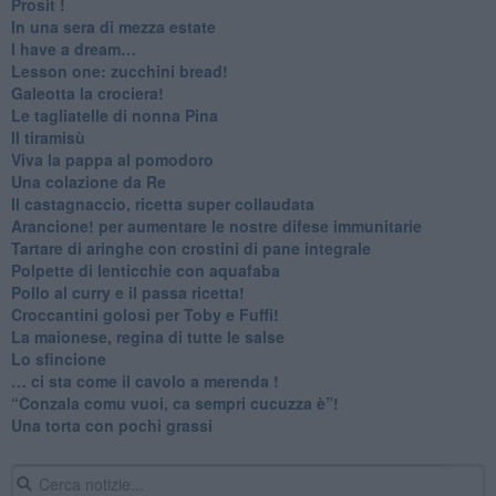
Prosit !
​In una sera di mezza estate
I have a dream…
​Lesson one: zucchini bread!
Galeotta la crociera!
Le tagliatelle di nonna Pina
Il tiramisù
Viva la pappa al pomodoro
Una colazione da Re
Il castagnaccio, ricetta super collaudata
​Arancione! per aumentare le nostre difese immunitarie
Tartare di aringhe con crostini di pane integrale
Polpette di lenticchie con aquafaba
​Pollo al curry e il passa ricetta!
Croccantini golosi per Toby e Fuffi!
La maionese, regina di tutte le salse
Lo sfincione
​… ci sta come il cavolo a merenda !
“Conzala comu vuoi, ca sempri cucuzza è”!
​Una torta con pochi grassi