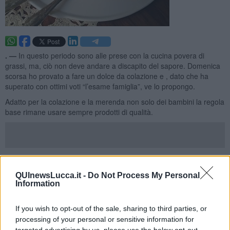
. —
In questo periodo sono alle prese con la cucina povera di
grassi, ma, ciò non deve andare a discapito del sapore. Domenica
scorsa ho provato a fare un dolce da colazione e , dato che ha
superato con ottimi voti “l’esame famiglia”, ve lo propongo.
Adatto per la colazione e la merenda non solo dei bambini la regola
base rimane usare sempre prodotti di qualità.
DOLCE COCCO
Ingredienti:
QUInewsLucca.it -
Do Not Process My Personal
Information
200 gr di farina 1 macinata a pietra
150 gr di cocco grattugiato disidratato
If you wish to opt-out of the sale, sharing to third parties, or
100 gr di yogurt intero bio
100 gr di zucchero integrale di canna (quello scuro che ha un
processing of your personal or sensitive information for
retrogusto di liquirizia)
targeted advertising by us, please use the below opt-out