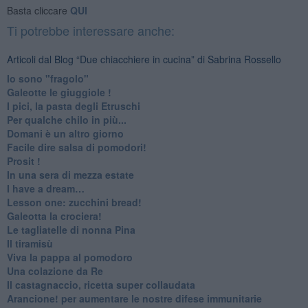
Basta cliccare
QUI
Ti potrebbe interessare anche:
Articoli dal Blog “Due chiacchiere in cucina” di Sabrina Rossello
Io sono "fragolo"
Galeotte le giuggiole !
I pici, la pasta degli Etruschi
Per qualche chilo in più...
Domani è un altro giorno
​Facile dire salsa di pomodori!
Prosit !
​In una sera di mezza estate
I have a dream…
​Lesson one: zucchini bread!
Galeotta la crociera!
Le tagliatelle di nonna Pina
Il tiramisù
Viva la pappa al pomodoro
Una colazione da Re
Il castagnaccio, ricetta super collaudata
​Arancione! per aumentare le nostre difese immunitarie