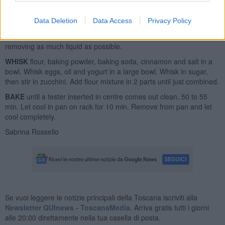
PREHEAT
oven to 175àC. Spray a 9×5-in. Loaf pan with oil and line
with parchment.
Data Deletion
Data Access
Privacy Policy
PLACE
zucchini in a colander in the sink. Squeeze with both hands,
removing as much liquid as possible.
WHISK
flour, baking powder, baking soda, cinnamon and salt in a
bowl. Whisk eggs, oil and yogurt in a large bowl. Whisk in sugar,
then stir in zucchini. Add flour mixture in 2 parts until just combined.
BAKE
until a tester inserted in centre comes out clean, 50 to 55
min. Let cool in pan on rack for 10 min. Remove from pan and let
cool completely.
Sabrina Rossello
Se vuoi leggere le notizie principali della Toscana iscriviti alla
Newsletter QUInews - ToscanaMedia.
Arriva gratis tutti i giorni
alle 20:00 direttamente nella tua casella di posta.