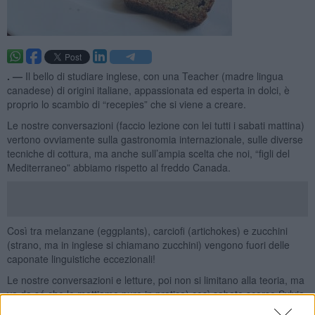
. —
Il bello di studiare inglese, con una Teacher (madre lingua
canadese) di origini italiane, appassionata ed esperta in dolci, è
proprio lo scambio di “recepies” che si viene a creare.
Le nostre conversazioni (faccio lezione con lei tutti i sabati mattina)
vertono ovviamente sulla gastronomia internazionale, sulle diverse
tecniche di cottura, ma anche sull’ampia scelta che noi, “figli del
Mediterraneo” abbiamo rispetto al freddo Canada.
Così tra melanzane (eggplants), carciofi (artichokes) e zucchini
(strano, ma in inglese si chiamano zucchini) vengono fuori delle
caponate linguistiche eccezionali!
Le nostre conversazioni e letture, poi non si limitano alla teoria, ma
va da sé che le mettiamo pure in pratica) così sabato scorso Sylvia
è arrivata con il suo eccellente “zucchini bread” una variante del più