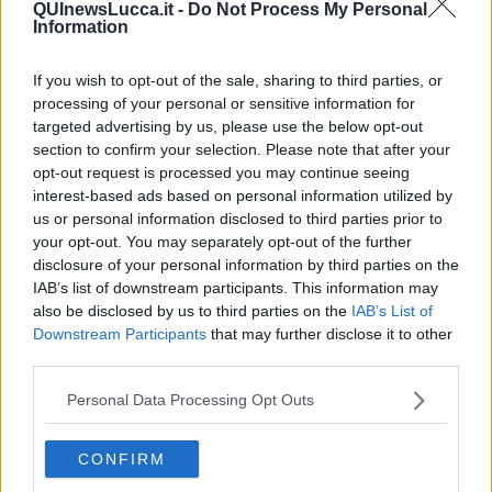
QUInewsLucca.it -
Do Not Process My Personal
noto “banana bread”
Information
Uno scoop! Solo per i lettori di QUInews
: a breve nella mia
scuola ci saranno corsi di cucina internazionale, diciamo in più
If you wish to opt-out of the sale, sharing to third parties, or
lingue... quindi tenetevi pronti
processing of your personal or sensitive information for
Pertanto, vi renderò partecipi delle mie lezioni, mettendo per
targeted advertising by us, please use the below opt-out
questa volta la ricetta in inglese, ma troverete, quella tradotta in
section to confirm your selection. Please note that after your
italiano, nel mio sito cliccando
opt-out request is processed you may continue seeing
https://www.sabrinarossello.it/zucchini-bread/
interest-based ads based on personal information utilized by
Ingredients
us or personal information disclosed to third parties prior to
your opt-out. You may separately opt-out of the further
2 large zucchini, grated (3 1/2 cups)
disclosure of your personal information by third parties on the
2 cups all-purpose flour
IAB’s list of downstream participants. This information may
2 tsp baking powder
also be disclosed by us to third parties on the
IAB’s List of
1 1/2 tsp baking soda
Downstream Participants
that may further disclose it to other
3/4 tsp cinnamon
third parties.
3/4 tsp salt
2 eggs
Personal Data Processing Opt Outs
1/2 cup olive or vegetable oil
1/2 cup plain yogurt
1 cup granulated sugar
CONFIRM
Instructions