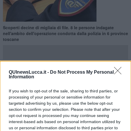
Scoperti decine di migliaia di file. 8 le persone indagate
nell'ambito dell'operazione condotta dalla polizia in 6 province
toscane
QUInewsLucca.it -
Do Not Process My Personal
TOSCANA —
E' di 6 arresti, 2 denunce a piede libero e 8
Information
perquisizioni il bilancio di una operazione della polizia per
detenzione e diffusione di materiale pedopornografico.
If you wish to opt-out of the sale, sharing to third parties, or
Le misure pre-cautelari, spiega una nota della Polizia di Stato, sono
processing of your personal or sensitive information for
scattate in seguito ad un'articolata indagine condotta dal centro
targeted advertising by us, please use the below opt-out
operativo per la sicurezza cibernetica per la Toscana e dalle
section to confirm your selection. Please note that after your
dipendenti sezioni operative, che ha riguardato la diffusione online
opt-out request is processed you may continue seeing
di contenuti multimediali realizzati con l’utilizzo di minori di 18 anni e
interest-based ads based on personal information utilized by
ha consentito di localizzare in Toscana tutti gli utenti coinvolti.
us or personal information disclosed to third parties prior to