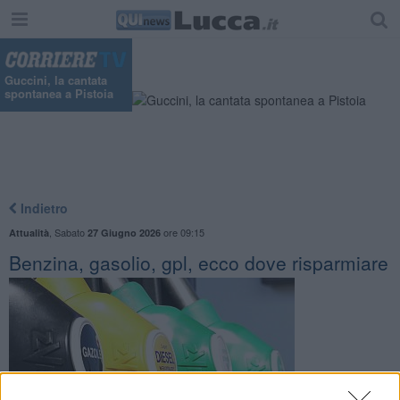
Guccini, la cantata
spontanea a Pistoia
Indietro
,
Sabato
ore 09:15
Attualità
27 Giugno 2026
Benzina, gasolio, gpl, ecco dove risparmiare