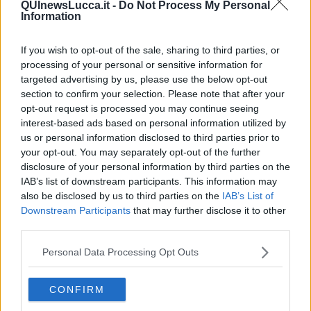
QUInewsLucca.it -
Do Not Process My Personal
Information
If you wish to opt-out of the sale, sharing to third parties, or
processing of your personal or sensitive information for
Ecco l'elenco dei prezzi del carburante in provincia di Lucca.
Comune per comune gli impianti più economici dove fare
targeted advertising by us, please use the below opt-out
rifornimento.
section to confirm your selection. Please note that after your
opt-out request is processed you may continue seeing
interest-based ads based on personal information utilized by
us or personal information disclosed to third parties prior to
your opt-out. You may separately opt-out of the further
disclosure of your personal information by third parties on the
PROVINCIA DI LUCCA —
Questi i prezzi dei carburanti
rilevati al
IAB’s list of downstream participants. This information may
giorno 27 June 2026
dal
Ministero dello sviluppo economico
also be disclosed by us to third parties on the
IAB’s List of
Downstream Participants
that may further disclose it to other
third parties.
Personal Data Processing Opt Outs
CONFIRM