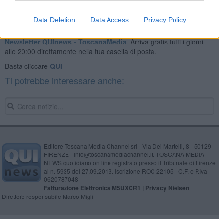
Data Deletion
Data Access
Privacy Policy
Se vuoi leggere le notizie principali della Toscana iscriviti alla
Newsletter QUInews - ToscanaMedia.
Arriva gratis tutti i giorni
alle 20:00 direttamente nella tua casella di posta.
Basta cliccare
QUI
Ti potrebbe interessare anche:
Editore Toscana Media Channel srl - Via Dei Martelli, 8 - 50129
FIRENZE - info@toscanamediachannel.it. TOSCANA MEDIA
NEWS quotidiano on line registrato presso il Tribunale di Firenze
al n. 5935 del 27.09.2013. Iscrizione ROC 22105 - C.F. e P.Iva
0620787048
Fatturazione Elettronica M5UXCR1 |
Privacy Nielsen
Direttore responsabile Marco Migli