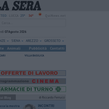
25°
36°
TEO:
LUCCA
QuiNews.net
rdì
07 Agosto 2026
ENZE
SIENA
AREZZO
GROSSETO
ste
Animali
Pubblicità
Contatti
CARI
VILLA BASILICA
ui Blog
di Riccardo Ferrucci
INCONTRI
ucca la mostra