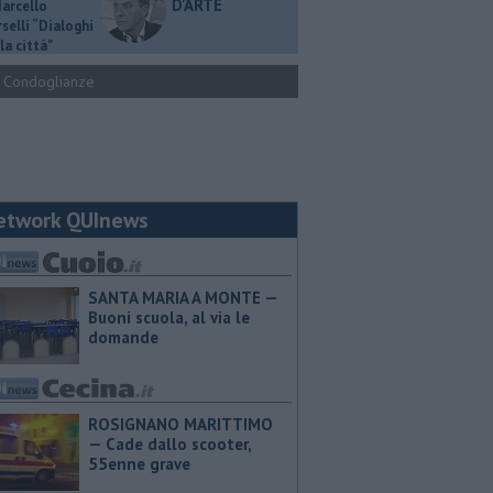
D'ARTE
Marcello
selli “Dialoghi
la città"
Condoglianze
etwork QUInews
SANTA MARIA A MONTE —
Buoni scuola, al via le
domande
ROSIGNANO MARITTIMO
— Cade dallo scooter,
55enne grave