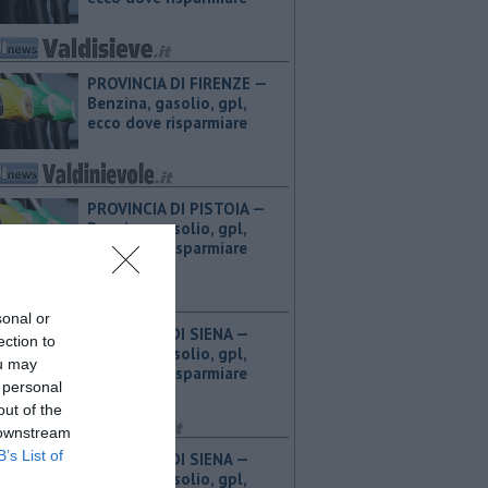
PROVINCIA DI FIRENZE — ​
Benzina, gasolio, gpl,
ecco dove risparmiare
PROVINCIA DI PISTOIA — ​
Benzina, gasolio, gpl,
ecco dove risparmiare
sonal or
PROVINCIA DI SIENA — ​
ection to
Benzina, gasolio, gpl,
ou may
ecco dove risparmiare
 personal
out of the
 downstream
B’s List of
PROVINCIA DI SIENA — ​
Benzina, gasolio, gpl,