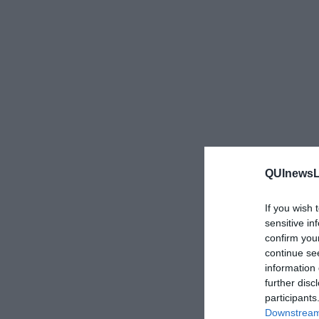
QUInewsLu
If you wish 
sensitive in
confirm you
continue se
information 
further disc
participants
Downstream 