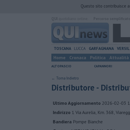
Questo sito contribuisce 
QUI
quotidiano online.
Percorso semplificat
TOSCANA
LUCCA
GARFAGNANA
VERSIL
Home
Cronaca
Politica
Attualità
ALTOPASCIO
CAPANNORI
← Torna Indietro
Distributore - Distrib
Ultimo Aggiornamento
2026-02-03 1
Indirizzo
1 Via Aurelia, Km. 368, Viar
Bandiera
Pompe Bianche