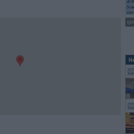
di 
Scar
con 
QUI
N