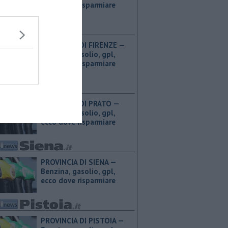
ecco dove risparmiare
PROVINCIA DI FIRENZE — ​
Benzina, gasolio, gpl,
ecco dove risparmiare
PROVINCIA DI PRATO — ​
Benzina, gasolio, gpl,
ecco dove risparmiare
PROVINCIA DI SIENA — ​
Benzina, gasolio, gpl,
ecco dove risparmiare
PROVINCIA DI PISTOIA — ​