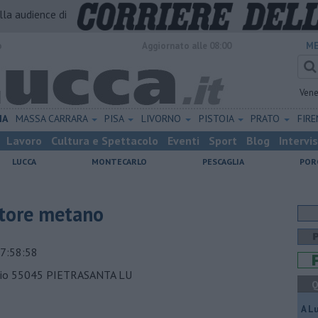
alla audience di
o
Aggiornato alle 08:00
ME
Vene
IA
MASSA CARRARA
PISA
LIVORNO
PISTOIA
PRATO
FIR
Lavoro
Cultura e Spettacolo
Eventi
Sport
Blog
Intervi
LUCCA
MONTECARLO
PESCAGLIA
POR
utore metano
7:58:58
eggio 55045 PIETRASANTA LU
Q
A L