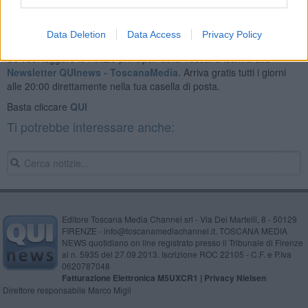
Data Deletion
Data Access
Privacy Policy
Se vuoi leggere le notizie principali della Toscana iscriviti alla
Newsletter QUInews - ToscanaMedia.
Arriva gratis tutti i giorni
alle 20:00 direttamente nella tua casella di posta.
Basta cliccare
QUI
Ti potrebbe interessare anche:
Editore Toscana Media Channel srl - Via Dei Martelli, 8 - 50129
FIRENZE - info@toscanamediachannel.it. TOSCANA MEDIA
NEWS quotidiano on line registrato presso il Tribunale di Firenze
al n. 5935 del 27.09.2013. Iscrizione ROC 22105 - C.F. e P.Iva
0620787048
Fatturazione Elettronica M5UXCR1 |
Privacy Nielsen
Direttore responsabile Marco Migli