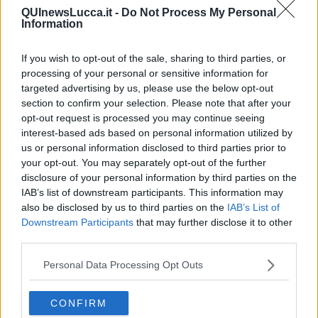
QUInewsLucca.it -
Do Not Process My Personal
Information
If you wish to opt-out of the sale, sharing to third parties, or
Ecco l'elenco dei prezzi del carburante in provincia di Lucca.
processing of your personal or sensitive information for
Comune per comune gli impianti più economici dove fare
targeted advertising by us, please use the below opt-out
rifornimento.
section to confirm your selection. Please note that after your
opt-out request is processed you may continue seeing
interest-based ads based on personal information utilized by
us or personal information disclosed to third parties prior to
your opt-out. You may separately opt-out of the further
disclosure of your personal information by third parties on the
PROVINCIA DI LUCCA —
Questi i prezzi dei carburanti
rilevati al
IAB’s list of downstream participants. This information may
giorno 29 novembre 2025
dal
Ministero dello sviluppo
also be disclosed by us to third parties on the
IAB’s List of
economico
Downstream Participants
that may further disclose it to other
third parties.
Personal Data Processing Opt Outs
CONFIRM