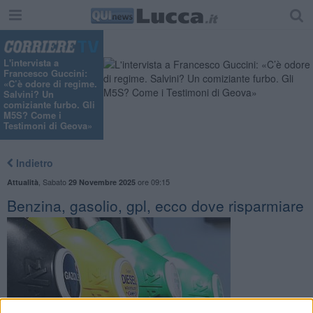
L'intervista a
Francesco Guccini:
«C’è odore di regime.
Salvini? Un
comiziante furbo. Gli
M5S? Come i
Testimoni di Geova»
Indietro
,
Sabato
ore 09:15
Attualità
29 Novembre 2025
Benzina, gasolio, gpl, ecco dove risparmiare