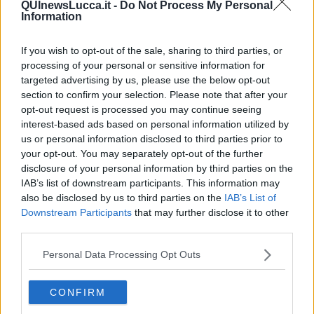
QUInewsLucca.it -
Do Not Process My Personal
Information
If you wish to opt-out of the sale, sharing to third parties, or
processing of your personal or sensitive information for
Ecco l'elenco dei prezzi del carburante in provincia di Lucca.
Comune per comune gli impianti più economici dove fare
targeted advertising by us, please use the below opt-out
rifornimento.
section to confirm your selection. Please note that after your
opt-out request is processed you may continue seeing
interest-based ads based on personal information utilized by
us or personal information disclosed to third parties prior to
your opt-out. You may separately opt-out of the further
disclosure of your personal information by third parties on the
PROVINCIA DI LUCCA —
Questi i prezzi dei carburanti
rilevati al
IAB’s list of downstream participants. This information may
giorno 31 marzo 2022
dal
Ministero dello sviluppo economico
also be disclosed by us to third parties on the
IAB’s List of
Downstream Participants
that may further disclose it to other
third parties.
Personal Data Processing Opt Outs
CONFIRM