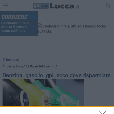
Calendario Pirelli,
diffuso il teaser:
focus sull'India
Indietro
,
Giovedì
ore 11:15
Attualità
31 Marzo 2022
Benzina, gasolio, gpl, ecco dove risparmiare