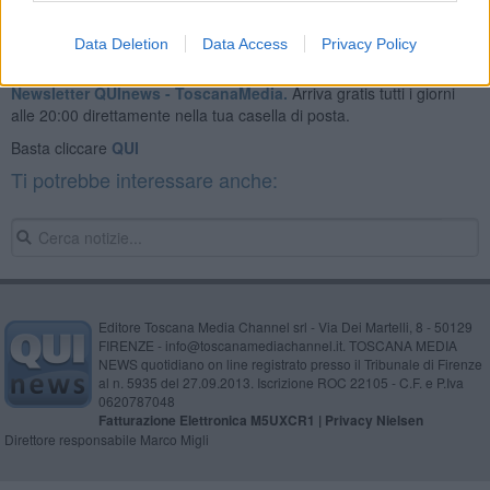
Data Deletion
Data Access
Privacy Policy
Se vuoi leggere le notizie principali della Toscana iscriviti alla
Newsletter QUInews - ToscanaMedia.
Arriva gratis tutti i giorni
alle 20:00 direttamente nella tua casella di posta.
Basta cliccare
QUI
Ti potrebbe interessare anche:
Editore Toscana Media Channel srl - Via Dei Martelli, 8 - 50129
FIRENZE - info@toscanamediachannel.it. TOSCANA MEDIA
NEWS quotidiano on line registrato presso il Tribunale di Firenze
al n. 5935 del 27.09.2013. Iscrizione ROC 22105 - C.F. e P.Iva
0620787048
Fatturazione Elettronica M5UXCR1 |
Privacy Nielsen
Direttore responsabile Marco Migli