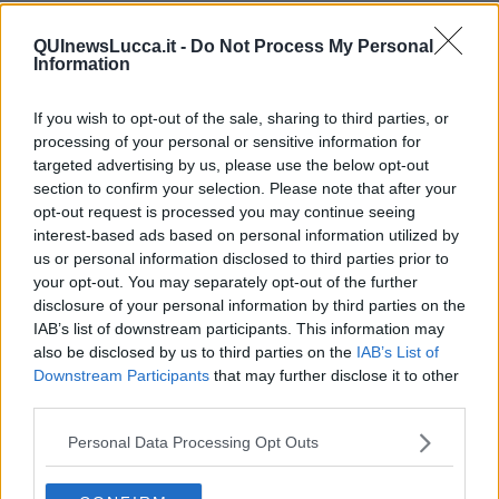
Il bando per richiedere il contributo è stato pubblicato sul sito del
Comune insieme all'elenco dei soggetti gestori e promotori di
QUInewsLucca.it -
Do Not Process My Personal
attività estive approvato dall'ente presso cui le famiglie possono
Information
utilizzare i voucher.
If you wish to opt-out of the sale, sharing to third parties, or
processing of your personal or sensitive information for
targeted advertising by us, please use the below opt-out
Possono beneficiare dei voucher i genitori di
ragazzi di età
section to confirm your selection. Please note that after your
compresa tra i 4 anni e i 14 anni, con un Isee in corso di
opt-out request is processed you may continue seeing
validità non superiore a 21500 euro
che abbiano iscritto i figli alle
interest-based ads based on personal information utilized by
attività estive per almeno tre settimane. I buoni saranno erogati,
us or personal information disclosed to third parties prior to
con un importo massimo di
170 euro
, fino ad esaurimento della
your opt-out. You may separately opt-out of the further
disponibilità, seguendo l'ordine di presentazione della domanda.
disclosure of your personal information by third parties on the
L’importo verrà quantificato in maniera inversamente proporzionale
IAB’s list of downstream participants. This information may
all’importo risultante dalla certificazione Isee. Per fare alcuni
also be disclosed by us to third parties on the
IAB’s List of
esempi, con un Isee fino a 6.195 euro è erogabile un voucher di
Downstream Participants
that may further disclose it to other
170 euro, con un Isee di 10 mila euro è erogabile un voucher di
third parties.
135,60 euro, con un Isee di 15 mila euro è erogabile un voucher di
90,40 euro, con un Isee di 20 mila euro è erogabile un voucher di
Personal Data Processing Opt Outs
45,20 euro. I voucher sono previsti per uno o più figli peruna
somma massima non superiore al 70% della spesa totale per le
iscrizioni alle attività estive.