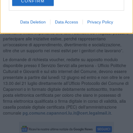
CONFIRM
“Con questa misura diamo un concreto segnale di attenzione e
sostegno alle fasce più deboli della popolazione compartecipando
alle spese per le attività estive delle famiglie a basso reddito –
Data Deletion
Data Access
Privacy Policy
afferma l'assessore alle politiche giovanili,
Lia Miccichè -
.
Riteniamo infatti importante che tutti i bambini ed i ragazzi possano
partecipare alle iniziative estive, perché rappresentano
un'occasione di apprendimento, divertimento e socializzazione,
oltre che un supporto nei mesi estivi per i genitori che lavorano”.
Le domande di richiesta voucher, redatte su apposito modulo
disponibile presso il Servizio Servizi alla persona - Ufficio Politiche
Culturali e Giovanili e sul sito internet del Comune, devono essere
presentate a partire dal lunedì 12 giugno ed entro e non oltre le ore
13.00 del 21 luglio direttamente all’Ufficio Protocollo del Comune di
Capannori o in formato digitale debitamente sottoscritto, tramite
posta elettronica certificata per coloro che siano in possesso di
firma elettronica qualificata o firma digitale in corso di validità, alla
casella postale digitale certificata (PEC) dell'amministrazione
comunale
pg.comune.capannori.lu.it@cert.legalmail.it
.