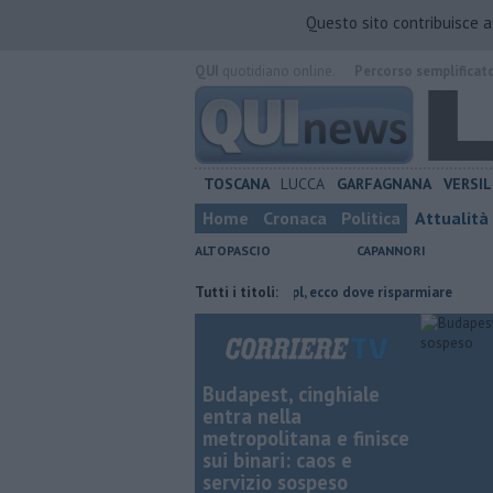
Questo sito contribuisce 
QUI
quotidiano online.
Percorso semplificat
TOSCANA
LUCCA
GARFAGNANA
VERSIL
Home
Cronaca
Politica
Attualità
ALTOPASCIO
CAPANNORI
incia di Lucca
​Benzina, gasolio, gpl, ecco dove risparmiare
Tutti i titoli:
Retiambi
Budapest, cinghiale
entra nella
metropolitana e finisce
sui binari: caos e
servizio sospeso