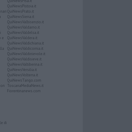
QuiNewsPisa.it
QuiNewsPistoia.it
nari
QuiNewsPrato.it
a
QuiNewsSiena.it
QuiNewsValbisenzio.it
QuiNewsValdarno.it
i
QuiNewsValdelsa.it
o e
QuiNewsValdera.it
QuiNewsValdichiana.it
lla
QuiNewsValdicornia.it
QuiNewsValdinievole.it
QuiNewsValdisieve.it
QuiNewsValtiberina.it
QuiNewsVersilia.it
QuiNewsVolterra.it
QuiNewsTango.com
Don
ToscanaMediaNews.it
Fiorentinanews.com
le di