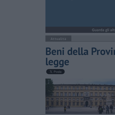
Attualità
Beni della Provin
legge