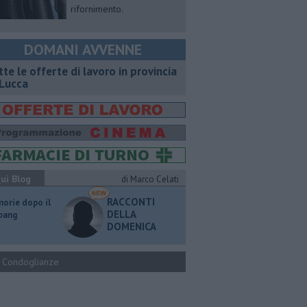
rifornimento.
DOMANI AVVENNE
utte le offerte di lavoro in provincia
 Lucca
ui Blog
di Marco Celati
RACCONTI
orie dopo il
DELLA
 bang
DOMENICA
Condoglianze