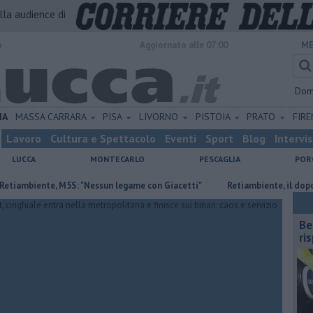
alla audience di
o
Aggiornato alle 07:00
ME
Dom
IA
MASSA CARRARA
PISA
LIVORNO
PISTOIA
PRATO
FIR
Lavoro
Cultura e Spettacolo
Eventi
Sport
Blog
Intervi
LUCCA
MONTECARLO
PESCAGLIA
POR
ente, M5S: "Nessun legame con Giacetti"
Retiambiente, il dopo Fortin
​B
ri