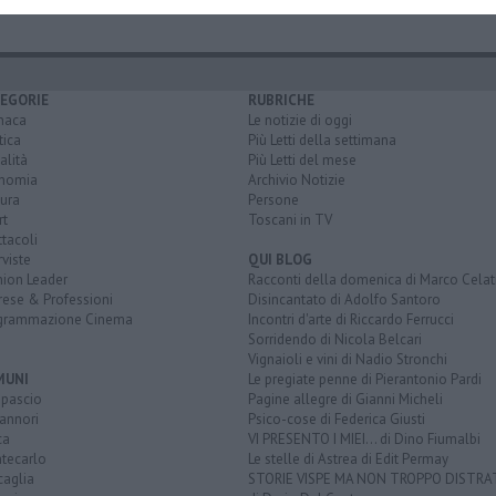
EGORIE
RUBRICHE
naca
Le notizie di oggi
tica
Più Letti della settimana
alità
Più Letti del mese
nomia
Archivio Notizie
ura
Persone
rt
Toscani in TV
tacoli
rviste
QUI BLOG
nion Leader
Racconti della domenica di Marco Celat
rese & Professioni
Disincantato di Adolfo Santoro
grammazione Cinema
Incontri d'arte di Riccardo Ferrucci
Sorridendo di Nicola Belcari
Vignaioli e vini di Nadio Stronchi
MUNI
Le pregiate penne di Pierantonio Pardi
opascio
Pagine allegre di Gianni Micheli
annori
Psico-cose di Federica Giusti
ca
VI PRESENTO I MIEI... di Dino Fiumalbi
tecarlo
Le stelle di Astrea di Edit Permay
caglia
STORIE VISPE MA NON TROPPO DISTR