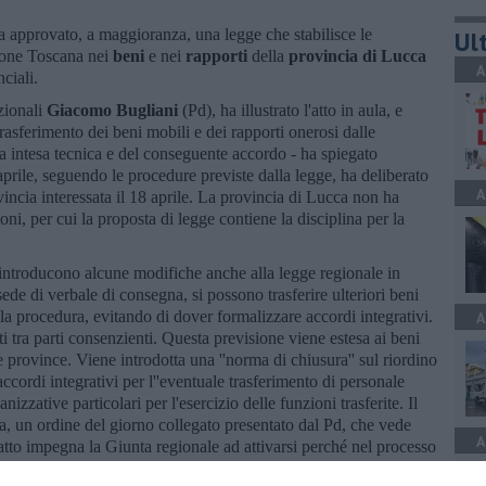
ha approvato, a maggioranza, una legge che stabilisce le
Ult
one Toscana nei
beni
e nei
rapporti
della
provincia di Lucca
A
ciali.
uzionali
Giacomo Bugliani
(Pd), ha illustrato l'atto in aula, e
rasferimento dei beni mobili e dei rapporti onerosi dalle
 intesa tecnica e del conseguente accordo - ha spiegato
aprile, seguendo le procedure previste dalla legge, ha deliberato
A
incia interessata il 18 aprile. La provincia di Lucca non ha
ioni, per cui la proposta di legge contiene la disciplina per la
 introducono alcune modifiche anche alla legge regionale in
sede di verbale di consegna, si possono trasferire ulteriori beni
la procedura, evitando di dover formalizzare accordi integrativi.
A
ti tra parti consenzienti. Questa previsione viene estesa ai beni
e province. Viene introdotta una ''norma di chiusura'' sul riordino
ccordi integrativi per l''eventuale trasferimento di personale
zative particolari per l'esercizio delle funzioni trasferite. Il
 un ordine del giorno collegato presentato dal Pd, che vede
A
tto impegna la Giunta regionale ad attivarsi perché nel processo
del lago Sibolla, situato nel Comune di Altopascio, e per valutare