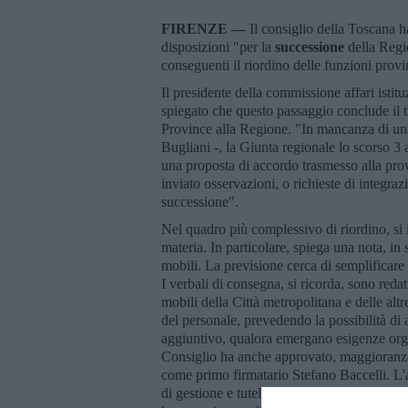
FIRENZE —
Il consiglio della Toscana 
disposizioni "per la
successione
della Regi
conseguenti il riordino delle funzioni provin
Il presidente della commissione affari istit
spiegato che questo passaggio conclude il t
Province alla Regione. "In mancanza di una
Bugliani -, la Giunta regionale lo scorso 3 
una proposta di accordo trasmesso alla prov
inviato osservazioni, o richieste di integraz
successione".
Nel quadro più complessivo di riordino, si
materia. In particolare, spiega una nota, in 
mobili. La previsione cerca di semplificare 
I verbali di consegna, si ricorda, sono redat
mobili della Città metropolitana e delle altr
del personale, prevedendo la possibilità di a
aggiuntivo, qualora emergano esigenze organiz
Consiglio ha anche approvato, maggioranza,
come primo firmatario Stefano Baccelli. L'a
di gestione e tutela dell'area naturalistica 