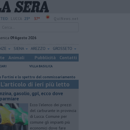
25°
37°
TEO:
LUCCA
QuiNews.net
enica
09 Agosto 2026
ENZE
SIENA
AREZZO
GROSSETO
ste
Animali
Pubblicità
Contatti
CARI
VILLA BASILICA
i e lo spettro del commissariamento
​Tutte le offerte di lavoro in provi
L'articolo di ieri più letto
enzina, gasolio, gpl, ecco dove
sparmiare
Ecco l'elenco dei prezzi
del carburante in provincia
di Lucca. Comune per
comune gli impianti più
economici dove fare