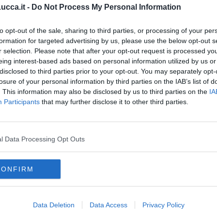
e anche le altre zone umide della provincia di Lucca, inserendole
cca.it -
Do Not Process My Personal Information
nze e gli studi fatti dall'amministrazione provinciale, dai
to opt-out of the sale, sharing to third parties, or processing of your per
formation for targeted advertising by us, please use the below opt-out s
r selection. Please note that after your opt-out request is processed y
eing interest-based ads based on personal information utilized by us or
disclosed to third parties prior to your opt-out. You may separately opt-
losure of your personal information by third parties on the IAB’s list of
oscana iscriviti alla
Newsletter QUInews - ToscanaMedia.
. This information may also be disclosed by us to third parties on the
IA
amente nella tua casella di posta.
Participants
that may further disclose it to other third parties.
l Data Processing Opt Outs
Kos
ellieri
a velutina
CONFIRM
cca
partito democratico
norma
stefano baccelli
giunta regionale
Data Deletion
Data Access
Privacy Policy