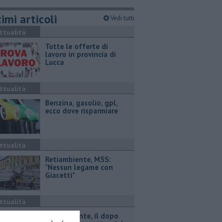
imi articoli
Vedi tutti
ttualità
​Tutte le offerte di
lavoro in provincia di
Lucca
ttualità
​Benzina, gasolio, gpl,
ecco dove risparmiare
ttualità
Retiambiente, M5S:
"Nessun legame con
Giacetti"
ttualità
Retiambiente, il dopo