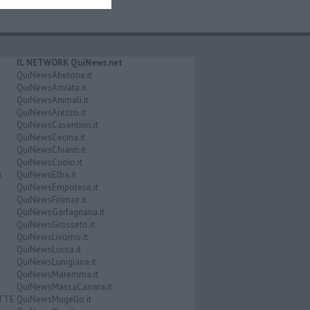
IL NETWORK QuiNews.net
QuiNewsAbetone.it
QuiNewsAmiata.it
QuiNewsAnimali.it
QuiNewsArezzo.it
QuiNewsCasentino.it
QuiNewsCecina.it
QuiNewsChianti.it
QuiNewsCuoio.it
i
QuiNewsElba.it
QuiNewsEmpolese.it
QuiNewsFirenze.it
QuiNewsGarfagnana.it
QuiNewsGrosseto.it
QuiNewsLivorno.it
QuiNewsLucca.it
QuiNewsLunigiana.it
QuiNewsMaremma.it
QuiNewsMassaCarrara.it
ATTE
QuiNewsMugello.it