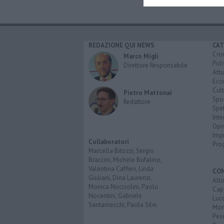
REDAZIONE QUI NEWS
CAT
Cro
Marco Migli
Poli
Direttore Responsabile
Attu
Eco
Cult
Pietro Mattonai
Spo
Redattore
Spet
Inte
Opi
Imp
Collaboratori
Pro
Marcella Bitozzi, Sergio
Braccini, Michele Bufalino,
Valentina Caffieri, Linda
CO
Giuliani, Dina Laurenzi,
Alt
Monica Nocciolini, Paolo
Cap
Nocentini, Gabriele
Luc
Santarnecchi, Paola Silvi.
Mon
Pes