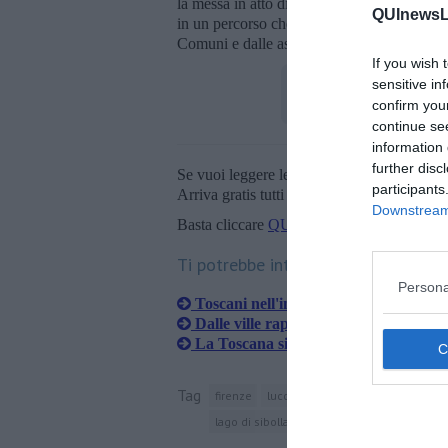
la messa in atto di azioni tese a valorizzar
QUInewsLu
in un percorso che tenga presente le esperie
Comuni e dalle associazioni ambientaliste.
If you wish 
sensitive in
confirm you
continue se
information 
further disc
Se vuoi leggere le notizie principali della T
participants
Arriva gratis tutti i giorni alle 20:00 dirett
Downstream 
Basta cliccare
QUI
Ti potrebbe interessare anche:
Persona
Toscani nell'incubo del terremoto di 
Dalle ville rapinate alle vetrine dei gioi
La Toscana si mobilita contro la vesp
Tag
firenze
lucca
toscana
provincia di lu
lago di sibolla
altopascio
zona umida