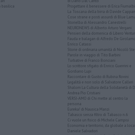
ari
di Dario Dal Canto
a basilica
Progettare il benessere di Erica Fiumalbi
La Toscana della birra di Davide Cappan
Cose strane e posti assurdi di Blue Lam
Storielba di Alessandro Canestrelli
NEURONEWS di Alberto Arturo Vergani
Pensieri della domenica di Libero Ventur
Fauda e balagan di Alfredo De Girolam
Enrico Catassi
Storie di ordinaria umanità di Nicolò Ste
Parole in viaggio di Tito Barbini
Turbative di Franco Bonciani
Lo scrittore sfigato di Enrico Guerrini e
Gordiano Lupi
Raccontare di Gusto di Rubina Rovini
Legalità e non solo di Salvatore Calleri
Shalom La Cultura della Solidarietà di 
Andrea Pio Cristiani
VERSI-AMO di Chi mette al centro la
persona
Eureka! di Nausica Manzi
Tabasco senza filtro di Tabasco n.6
Ci vuole un fisico di Michele Campisi
Economia e territorio, da globale a loca
Daniele Salvadori