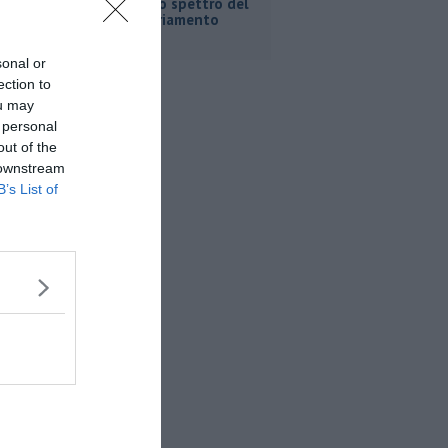
Fortini e lo spettro del
commissariamento
sonal or
ection to
ou may
 personal
out of the
 downstream
B’s List of