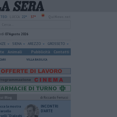
22°
37°
TEO:
LUCCA
QuiNews.net
rdì
07 Agosto 2026
ENZE
SIENA
AREZZO
GROSSETO
ste
Animali
Pubblicità
Contatti
CARI
VILLA BASILICA
ui Blog
di Riccardo Ferrucci
INCONTRI
ucca la mostra
D'ARTE
Marcello
selli “Dialoghi