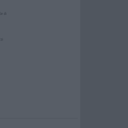
le di
zzi