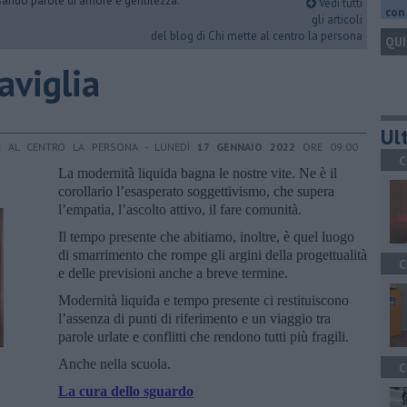
rsando parole di amore e gentilezza.
Vedi tutti
con 
gli articoli
del blog di Chi mette al centro la persona
QUI
aviglia
Ult
E AL CENTRO LA PERSONA - LUNEDÌ
17 GENNAIO 2022
ORE 09:00
C
La modernità liquida bagna le nostre vite. Ne è il
corollario l’esasperato soggettivismo, che supera
l’empatia, l’ascolto attivo, il fare comunità.
Il tempo presente che abitiamo, inoltre, è quel luogo
di smarrimento che rompe gli argini della progettualità
C
e delle previsioni anche a breve termine.
Modernità liquida e tempo presente ci restituiscono
l’assenza di punti di riferimento e un viaggio tra
parole urlate e conflitti che rendono tutti più fragili.
Anche nella scuola.
C
La cura dello sguardo