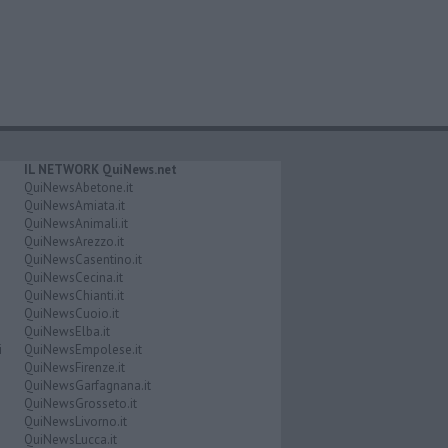
IL NETWORK QuiNews.net
QuiNewsAbetone.it
QuiNewsAmiata.it
QuiNewsAnimali.it
QuiNewsArezzo.it
QuiNewsCasentino.it
QuiNewsCecina.it
QuiNewsChianti.it
QuiNewsCuoio.it
QuiNewsElba.it
i
QuiNewsEmpolese.it
QuiNewsFirenze.it
QuiNewsGarfagnana.it
QuiNewsGrosseto.it
QuiNewsLivorno.it
QuiNewsLucca.it