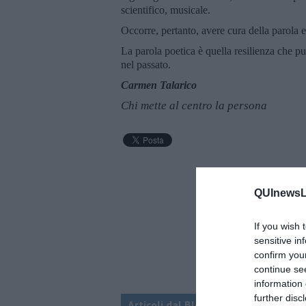
scientifico, musicale.
Occorre, pertanto, avere cura della parola e
La parola poetica è quella resilienza che p
nel passato.
Carmen Talarico
Chi mette al centro la persona
QUInewsLu
If you wish 
sensitive in
confirm you
continue se
information 
further disc
Articoli dal Blog “VERSI-AMO” di Chi