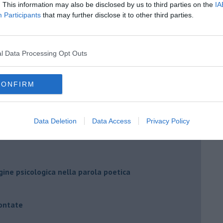
. This information may also be disclosed by us to third parties on the
IA
Participants
that may further disclose it to other third parties.
l Data Processing Opt Outs
a nella lettura della storia
CONFIRM
ell'andare
Data Deletion
Data Access
Privacy Policy
tilezza
agine psicologica nella parola poetica
contate