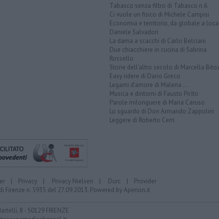
Tabasco senza filtro di Tabasco n.6
Ci vuole un fisico di Michele Campisi
Economia e territorio, da globale a loca
Daniele Salvadori
La dama a scacchi di Carlo Belciani
Due chiacchiere in cucina di Sabrina
Rossello
Storie dell'altro secolo di Marcella Bito
Easy ridere di Dario Greco
Legami d'amore di Malena ...
Musica e dintorni di Fausto Pirìto
Parole milonguere di Maria Caruso
Lo sguardo di Don Armando Zappolini
Leggere di Roberto Cerri
er
|
Privacy
|
Privacy Nielsen
|
Durc
|
Provider
di Firenze n. 5935 del 27.09.2013. Powered by
Aperion.it
Martelli, 8 - 50129 FIRENZE