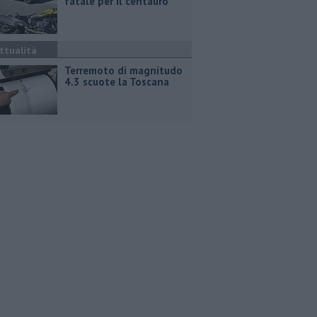
fatale per il centauro
ttualità
Terremoto di magnitudo
4.3 scuote la Toscana