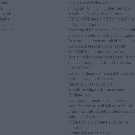
annori
Psico-cose di Federica Giusti
ca
VI PRESENTO I MIEI... di Dino Fiumalbi
tecarlo
Le stelle di Astrea di Edit Permay
caglia
STORIE VISPE MA NON TROPPO DISTR
ari
di Dario Dal Canto
a basilica
Progettare il benessere di Erica Fiumalbi
La Toscana della birra di Davide Cappan
Cose strane e posti assurdi di Blue Lam
Storielba di Alessandro Canestrelli
NEURONEWS di Alberto Arturo Vergani
Pensieri della domenica di Libero Ventur
Fauda e balagan di Alfredo De Girolam
Enrico Catassi
Storie di ordinaria umanità di Nicolò Ste
Parole in viaggio di Tito Barbini
Turbative di Franco Bonciani
Lo scrittore sfigato di Enrico Guerrini e
Gordiano Lupi
Raccontare di Gusto di Rubina Rovini
Legalità e non solo di Salvatore Calleri
Shalom La Cultura della Solidarietà di 
Andrea Pio Cristiani
VERSI-AMO di Chi mette al centro la
persona
Eureka! di Nausica Manzi