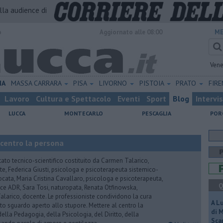
alla audience di
o
Aggiornato alle 08:00
ME
Vene
IA
MASSA CARRARA
PISA
LIVORNO
PISTOIA
PRATO
FIR
Lavoro
Cultura e Spettacolo
Eventi
Sport
Blog
Intervi
LUCCA
MONTECARLO
PESCAGLIA
POR
 centro la persona
tato tecnico-scientifico costituito da Carmen Talarico,
nte, Federica Giusti, psicologa e psicoterapeuta sistemico-
vvocata, Maria Cristina Cavallaro, psicologa e psicoterapeuta,
Q
e ADR, Sara Tosi, naturopata, Renata Otfinowska,
a Talarico, docente. Le professioniste condividono la cura
A L
to sguardo aperto allo stupore. Mettere al centro la
di 
ella Pedagogia, della Psicologia, del Diritto, della
Scar