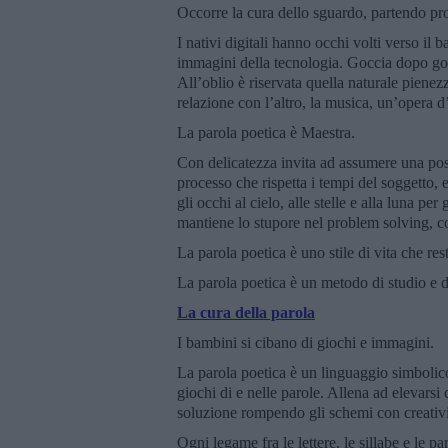
Occorre la cura dello sguardo, partendo pr
I nativi digitali hanno occhi volti verso il 
immagini della tecnologia. Goccia dopo goc
All’oblio è riservata quella naturale pienez
relazione con l’altro, la musica, un’opera d’
La parola poetica è Maestra.
Con delicatezza invita ad assumere una postu
processo che rispetta i tempi del soggetto, 
gli occhi al cielo, alle stelle e alla luna per
mantiene lo stupore nel problem solving, colt
La parola poetica è uno stile di vita che res
La parola poetica è un metodo di studio e di
La cura della parola
I bambini si cibano di giochi e immagini.
La parola poetica è un linguaggio simbolico 
giochi di e nelle parole. Allena ad elevarsi
soluzione rompendo gli schemi con creativi
Ogni legame fra le lettere, le sillabe e le p