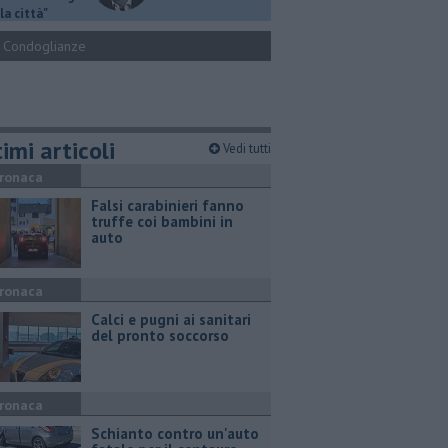
la città"
Condoglianze
imi articoli
Vedi tutti
ronaca
Falsi carabinieri fanno
truffe coi bambini in
auto
ronaca
Calci e pugni ai sanitari
del pronto soccorso
ronaca
Schianto contro un'auto