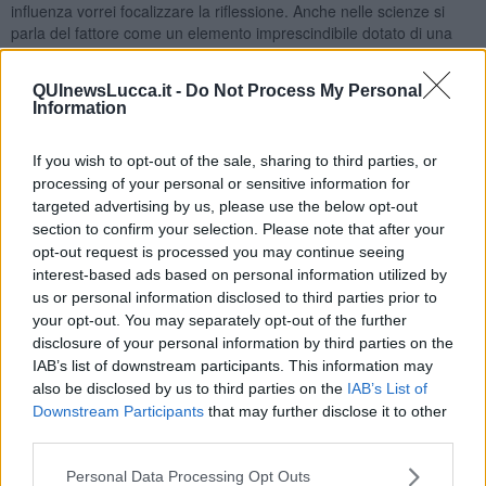
influenza vorrei focalizzare la riflessione. Anche nelle scienze si
parla del fattore come un elemento imprescindibile dotato di una
propria azione specifica e fondamentale per l’esito di un calcolo,
oppure per una previsione o per misurare qualche dimensione:
QUInewsLucca.it -
Do Not Process My Personal
dunque il fattore è l’in più che, con la sua azione, ricorda la
Information
radicalità trasformativa della sua presenza
.
Unire tale termine all’ aggettivo
umano
è quindi qualcosa di
If you wish to opt-out of the sale, sharing to third parties, or
delicatamente rivoluzionario: l’umano diviene fattore radicale che
processing of your personal or sensitive information for
può trasformare la singola realtà presa in considerazione,
targeted advertising by us, please use the below opt-out
influenzandola con la sua presenza e azione silenziosa,
section to confirm your selection. Please note that after your
positivamente o negativamente, indicando, sussurrando in dettagli
opt-out request is processed you may continue seeing
soffocati da numeri, quantità, denaro e interessi che hanno perso
interest-based ads based on personal information utilized by
tutto quel calore di carne umana, vera esistenza nelle sue imprese
us or personal information disclosed to third parties prior to
e bellezze. Ma perché allora tale fattore così fondamentale viene
your opt-out. You may separately opt-out of the further
dimenticato, tralasciato o addirittura rimosso perché considerato
disclosure of your personal information by third parties on the
inutile economicamente, matematicamente o a livello di successo
IAB’s list of downstream participants. This information may
quantitativo?
also be disclosed by us to third parties on the
IAB’s List of
Il motivo è questo: abbiamo paura della nostra stessa umanità, del
Downstream Participants
that may further disclose it to other
nostro essere insieme armonico di carne ed ossa e non macchine,
third parties.
ingranaggi di lacrime e sorrisi e non di ferro. La filosofia in azienda
serve a sollevare i volti delle aziende, immersi nel buio di essenza
Personal Data Processing Opt Outs