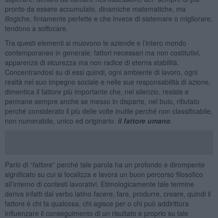
pronto da essere accumulato, dinamiche matematiche, ma
illogiche, fintamente perfette e che invece di sistemare o migliorare,
tendono a soffocare.
Tra questi elementi si muovono le aziende e l’intero mondo
contemporaneo in generale: fattori necessari ma non costitutivi,
apparenza di sicurezza ma non radice di eterna stabilità.
Concentrandosi su di essi quindi, ogni ambiente di lavoro, ogni
realtà nel suo impegno sociale e nelle sue responsabilità di azione,
dimentica il fattore più importante che, nel silenzio, resiste e
permane sempre anche se messo in disparte, nel buio, rifiutato
perché considerato il più delle volte inutile perché non classificabile,
non numerabile, unico ed originario:
il
fattore umano
.
Parlo di “
fattore
” perché tale parola ha un profondo e dirompente
significato su cui si focalizza e lavora un buon percorso filosofico
all’interno di contesti lavorativi. Etimologicamente tale termine
deriva infatti dal verbo latino
facere
, fare, produrre, creare, quindi il
fattore è chi fa qualcosa, chi agisce per o chi può addirittura
influenzare il conseguimento di un risultato e proprio su tale