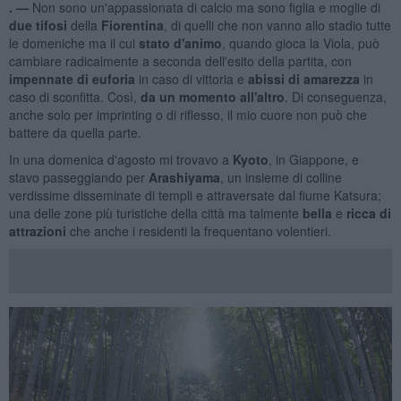
. —
Non sono un'appassionata di calcio ma sono figlia e moglie di
due tifosi
della
Fiorentina
, di quelli che non vanno allo stadio tutte
le domeniche ma il cui
stato d'animo
, quando gioca la Viola, può
cambiare radicalmente a seconda dell'esito della partita, con
impennate di euforia
in caso di vittoria e
abissi di amarezza
in
caso di sconfitta. Così,
da un momento
all'altro
. Di conseguenza,
anche solo per imprinting o di riflesso, il mio cuore non può che
battere da quella parte.
In una domenica d'agosto mi trovavo a
Kyoto
, in Giappone, e
stavo passeggiando per
Arashiyama
, un insieme di colline
verdissime disseminate di templi e attraversate dal fiume Katsura;
una delle zone più turistiche della città ma talmente
bella
e
ricca di
attrazioni
che anche i residenti la frequentano volentieri.