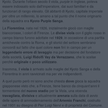
Kyoto. Durante l'ottavo secolo il viola,
purple
in inglese, poteva
essere indossato solo dall'imperatore, dai suoi familiari e da
funzionari di rango elevato. Gli abitanti di Kyoto, capitale imperiale
per oltre un millennio, lo amano a tal punto che il nome originario
della squadra era
Kyoto Purple Sanga
.
La
Fiorentina
, nata nel 1926, inizialmente giocò con maglie
biancorosse, i colori di Firenze. Le
divise viola
con il giglio rosso in
campo bianco furono adottate nel
1929
, in occasione di una partita
amichevole contro la Roma, e gli storici del settore sembrano
concordi sul fatto che quel colore
non
finì in campo per un
leggendario errore di lavaggio
ma per decisione del fondatore
della società,
Luigi Ridolfi Vay da Verrazzano
, che lo scelse
perchè
originale
e
poco utilizzato
.
Insomma, il
viola
è arrivato sulle maglie del Kyoto Sanga e della
Fiorentina in anni ravvicinati ma per vie indipendenti.
A quel punto però mi sono anche chiesta
dove
gioca la squadra
giapponese visto che, a Firenze, tiene banco da cinquant'anni il
tormentone del
nuovo stadio
per la Viola, una vicenda
travagliata, divisiva
e attualmente
arenata
sulla data di avvio
delle opere di ammodernamento dell'
Artemio Franchi
, costruito
nel 1931 su disegno di Pier Luigi Nervi e di proprietá del Comune.