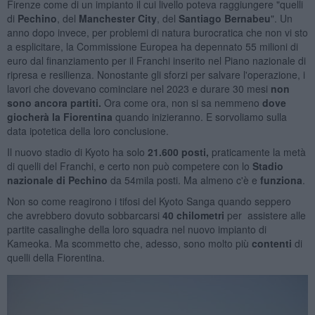
Firenze come di un impianto il cui livello poteva raggiungere "quelli
di
Pechino
, del
M
anchester City
, del
Santiago
Bernabeu
". Un
anno dopo invece, per problemi di natura burocratica che non vi sto
a esplicitare, la Commissione Europea ha depennato 55 milioni di
euro dal finanziamento per il Franchi inserito nel Piano nazionale di
ripresa e resilienza. Nonostante gli sforzi per salvare l'operazione, i
lavori che dovevano cominciare nel 2023 e durare 30 mesi
non
sono ancora partiti.
Ora come ora, non si sa nemmeno
dove
giocherà la Fiorentina
quando inizieranno. E sorvoliamo sulla
data ipotetica della loro conclusione.
Il nuovo stadio di Kyoto ha solo
21.600 posti,
praticamente la metà
di quelli del Franchi, e certo non può competere con lo
Stadio
nazionale di Pechino
da
54mila posti. Ma almeno c'è
e
funziona
.
Non so come reagirono i tifosi del Kyoto Sanga quando seppero
che avrebbero dovuto sobbarcarsi
40 chilometri
per assistere alle
partite casalinghe della loro squadra nel nuovo impianto di
Kameoka. Ma scommetto che, adesso, sono molto più
contenti
di
quelli della Fiorentina.