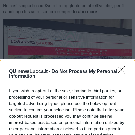
Ho così scoperto che Kyoto ha raggiunto un obiettivo che, per il
capoluogo toscano, sembra sempre
in
alto mare
.
QUInewsLucca.it -
Do Not Process My Personal
Information
If you wish to opt-out of the sale, sharing to third parties, or
processing of your personal or sensitive information for
targeted advertising by us, please use the below opt-out
section to confirm your selection. Please note that after your
La home page del sito web del Sanga Stadium by Kyocera - foto
opt-out request is processed you may continue seeing
Blue Lama
interest-based ads based on personal information utilized by
Il Kyoto Sanga in origine ha giocato in un campo di calcio di
us or personal information disclosed to third parties prior to
quartiere. Poi, a partire dal 1942, nel Nishikyōgoku Athletic