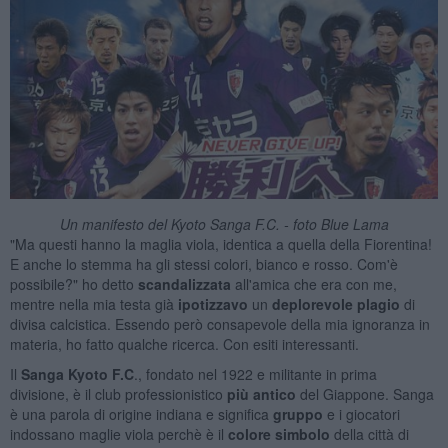
Un manifesto del Kyoto Sanga F.C. - foto Blue Lama
"Ma questi hanno la maglia viola, identica a quella della Fiorentina!
E anche lo stemma ha gli stessi colori, bianco e rosso. Com'è
possibile?" ho detto
scandalizzata
all'amica che era con me,
mentre nella mia testa già
ipotizzavo
un
deplorevole plagio
di
divisa calcistica. Essendo però consapevole della mia ignoranza in
materia, ho fatto qualche ricerca. Con esiti interessanti.
Il
Sanga Kyoto F.C
., fondato nel 1922 e militante in prima
divisione, è il club professionistico
più antico
del Giappone. Sanga
è una parola di origine indiana e significa
gruppo
e i giocatori
indossano maglie viola perchè è il
colore simbolo
della città di