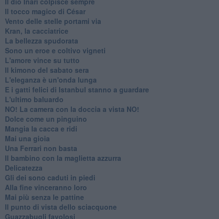
Il dio Inari colpisce sempre
Il tocco magico di César
Vento delle stelle portami via
Kran, la cacciatrice
La bellezza spudorata
Sono un eroe e coltivo vigneti
L'amore vince su tutto
Il kimono del sabato sera
L'eleganza è un'onda lunga
E i gatti felici di Istanbul stanno a guardare
L'ultimo baluardo
NO! La camera con la doccia a vista NO!
Dolce come un pinguino
Mangia la cacca e ridi
Mai una gioia
Una Ferrari non basta
Il bambino con la maglietta azzurra
Delicatezza
Gli dei sono caduti in piedi
Alla fine vinceranno loro
Mai più senza le pattine
Il punto di vista dello sciacquone
Guazzabugli favolosi