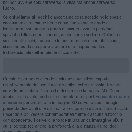
noi non avviene solo attraverso la vista ma anche attraverso
l'udito.
Se chiudiamo gli occhi
e ascoltiamo cosa accade nello spazio
circostante ci rendiamo bene conto che siamo in grado di
individuare, con un certo grado di accuratezza, la posizione
spaziale delle sorgenti sonore, anche senza vederle. Quindi non
solo i nostri occhi, ma anche le nostre orecchie contribuiscono,
ciascuno per la sua parte a creare una mappa mentale
tridimensionale dell'ambiente circostante.
Questo è permeato di onde luminose e acustiche captate
rispettivamente dai nostri occhi e dalle nostre orecchie. Il nostro
cervello poi elabora i segnali e ricostruisce la mappa 3D. Come
abbiamo già avuto modo di commentare nel post
Fisica dei quanti
al cinema
per creare una immagine 3D servono due immagini,
prese da due punti che distino tra loro quanto distano i nostri occhi.
Facendole poi vedere contemporaneamente ciascuna all'occhio
corrispondente, il cervello le fonde in una unica
immagine 3D
, in
cui si percepisce anche la profondità e la distanza da noi degli
oggetti che vediamo.