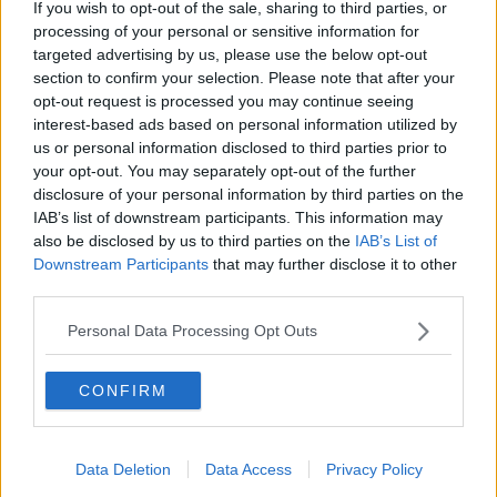
If you wish to opt-out of the sale, sharing to third parties, or
2028,
il progetto ha un budget complessivo di 1.834.648,55
processing of your personal or sensitive information for
euro
e riunisce partner qualificati del sistema portuale, della
ricerca, dell’impresa e del trasferimento tecnologico tra Italia e
targeted advertising by us, please use the below opt-out
Francia. Il partenariato è guidato dall’Autorità di Sistema Portuale
section to confirm your selection. Please note that after your
del Mar Tirreno Settentrionale, capofila del progetto, e coinvolge
opt-out request is processed you may continue seeing
l’Autorità di Sistema Portuale del Mar Ligure Orientale, il Centro di
interest-based ads based on personal information utilized by
Competenza ARTES 4.0, l’Università degli Studi di Cagliari,
us or personal information disclosed to third parties prior to
l’Établissement public du commerce et de l’industrie de la
your opt-out. You may separately opt-out of the further
Collectivité de Corse, il Pôle Mer Méditerranée e la Société des
disclosure of your personal information by third parties on the
ports Toulon – La Seyne.
IAB’s list of downstream participants. This information may
also be disclosed by us to third parties on the
IAB’s List of
Downstream Participants
that may further disclose it to other
third parties.
L’obiettivo di Blue Hub è
rafforzare la competitività dell’area di
cooperazione e ridurre i divari di performance tra i territori
Personal Data Processing Opt Outs
coinvolti
, favorendo il trasferimento di soluzioni tecnologiche a
supporto della sostenibilità ambientale dei porti e dell’evoluzione
CONFIRM
innovativa della blue economy. Il progetto interviene su 6 ambiti
strategici: energia verde, emissioni zero, biodiversità e salute del
Mediterraneo, connettività e remotizzazione, monitoraggio
ambientale e sicurezza, tecnologie ancillari e abilitanti. Le aree di
Data Deletion
Data Access
Privacy Policy
sperimentazione comprendono il sito di
Portoferraio
, dotato di