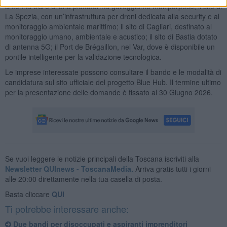
antenna 5G e di una piattaforma galleggiante multipurpose; il sito di
La Spezia, con un’infrastruttura per droni dedicata alla security e al
monitoraggio ambientale marittimo; il sito di Cagliari, destinato al
monitoraggio umano, ambientale e acustico; il sito di Bastia dotato
di antenna 5G; il Port de Brégaillon, nel Var, dove è disponibile un
pontile intelligente per la validazione tecnologica.
Le imprese interessate possono consultare il bando e le modalità di
candidatura sul sito ufficiale del progetto Blue Hub. Il termine ultimo
per la presentazione delle domande è fissato al 30 Giugno 2026.
Se vuoi leggere le notizie principali della Toscana iscriviti alla
Newsletter QUInews - ToscanaMedia.
Arriva gratis tutti i giorni
alle 20:00 direttamente nella tua casella di posta.
Basta cliccare
QUI
Ti potrebbe interessare anche:
Due bandi per disoccupati e aspiranti imprenditori