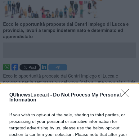
Ecco le opportunità proposte dai Centri Impiego di Lucca e
provincia, lavori a tempo indeterminato e determinato ed
apprendistato
Ecco le opportunità proposte dai Centri Impiego di Lucca e
provincia per la settimana 26 del 2026 (dal 28 June 2026 al 04 July
2026), lavori a tempo indeterminato e determinato ed
apprendistato.
QUInewsLucca.it -
Do Not Process My Personal
Information
Per vedere tutte le offerte di lavoro
CLICCA QUI
Questa settimana:
If you wish to opt-out of the sale, sharing to third parties, or
processing of your personal or sensitive information for
I lavori più richiesti
targeted advertising by us, please use the below opt-out
section to confirm your selection. Please note that after your
Addetti All'assistenza Personale
12