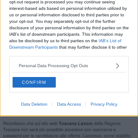
opt-out request is processed you may continue seeing
Braccianti Agricoli
11
interest-based ads based on personal information utilized by
Elettricisti Ed Installatori di Impianti Elettrici Nelle
us or personal information disclosed to third parties prior to
Costruzioni Civili
10
your opt-out. You may separately opt-out of the further
Addetti Alla Gestione Dei Magazzini e Professioni
disclosure of your personal information by third parties on the
Assimilate
10
IAB’s list of downstream participants. This information may
Orario Lavoro
also be disclosed by us to third parties on the
IAB’s List of
Downstream Participants
that may further disclose it to other
Full Time
124
third parties.
Part Time
71
Lavoro Nel Fine Settimana
22
Personal Data Processing Opt Outs
Tipologia Contratto
CONFIRM
Lavoro a Tempo Determinato
177
Lavoro a Tempo Indeterminato
42
Lavoro a Tempo Determinato Per Sostituzione
8
Data Deletion
Data Access
Privacy Policy
Posizioni Totali: 177
Ricordiamo che sul sito web
Toscana Lavoro
della Regione
Toscana non sarà più possibile accedere con username e
password per le candidature alle offerte. L’accesso, come stabilito