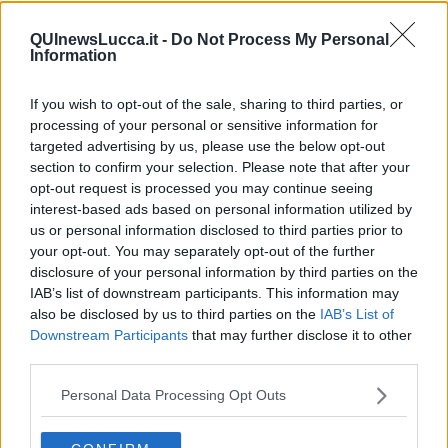
QUInewsLucca.it -
Do Not Process My Personal
Il medico della Nazionale di calcio era assente dalla sua villa
Information
di Lucca per seguire gli azzurri impegnati con il Portogallo
If you wish to opt-out of the sale, sharing to third parties, or
processing of your personal or sensitive information for
targeted advertising by us, please use the below opt-out
section to confirm your selection. Please note that after your
opt-out request is processed you may continue seeing
LUCCA —
L'animale
è stato legato alla rete di recinzione e
interest-based ads based on personal information utilized by
trafitto con un oggetto acuminato
.
us or personal information disclosed to third parties prior to
Il cane è stato t
rovato agonizzante dai custodi della vill
a e,
your opt-out. You may separately opt-out of the further
nonostante i soccorsi,
è morto poco dop
o.
disclosure of your personal information by third parties on the
IAB’s list of downstream participants. This information may
also be disclosed by us to third parties on the
IAB’s List of
Downstream Participants
that may further disclose it to other
third parties.
Sulla vicenda indagano i carabinieri
che stanno anche
analizzando le
immagini delle telecamere di sicurezza.
Personal Data Processing Opt Outs
Castellacci ha escluso
che l'accaduto possa avere a che fare con
la
sua attività professionale.
"Quello che mi preoccupa
è che chi
è capace di fare questo ad un animale
non avrebbe problemi a