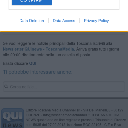
CONFIRM
farlo ad una persona".
Data Deletion
Data Access
Privacy Policy
Se vuoi leggere le notizie principali della Toscana iscriviti alla
Newsletter QUInews - ToscanaMedia.
Arriva gratis tutti i giorni
alle 20:00 direttamente nella tua casella di posta.
Basta cliccare
QUI
Ti potrebbe interessare anche:
Editore Toscana Media Channel srl - Via Dei Martelli, 8 - 50129
FIRENZE - info@toscanamediachannel.it. TOSCANA MEDIA
NEWS quotidiano on line registrato presso il Tribunale di Firenze
al n. 5935 del 27.09.2013. Iscrizione ROC 22105 - C.F. e P.Iva