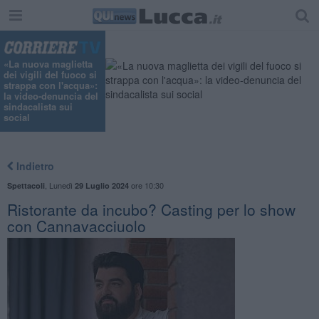
"
«La nuova maglietta
dei vigili del fuoco si
strappa con l'acqua»:
la video-denuncia del
sindacalista sui
social
Indietro
,
Lunedì
ore 10:30
Spettacoli
29 Luglio 2024
Ristorante da incubo? Casting per lo show
con Cannavacciuolo