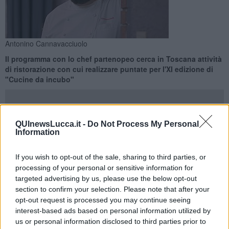
Antonino Cannavacciuolo
Il programma con lo chef partenopeo cerca in Toscana attività
di ristorazione con cui realizzare puntate per l'XI edizione di
"Cucine da incubo"
QUInewsLucca.it -
Do Not Process My Personal
Information
TOSCANA —
Ristorante da incubo? Attività di ristorazione in tilt?
Niente paura perché in Toscana torna lo chef
Antonino
If you wish to opt-out of the sale, sharing to third parties, or
Cannavacciuolo
, pronto ad arrivare in soccorso delle
"Cucine da
processing of your personal or sensitive information for
incubo"
sul territorio regionale.
targeted advertising by us, please use the below opt-out
section to confirm your selection. Please note that after your
Proprio in Toscana infatti la società EndemolShine Italy
ricerca
ristoranti che potrebbero diventare i protagonisti
dell’XI
opt-out request is processed you may continue seeing
edizione del noto show televisivo che andrà in onda in prima serata
interest-based ads based on personal information utilized by
su Sky Uno.
us or personal information disclosed to third parties prior to