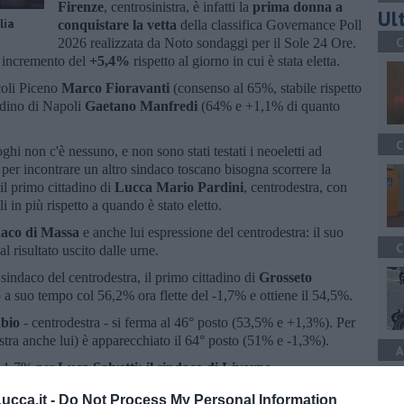
Firenze
, centrosinistra, è infatti la
prima donna a
Ult
lia
conquistare la vetta
della classifica Governance Poll
C
2026 realizzata da Noto sondaggi per il Sole 24 Ore.
 incremento del
+5,4%
rispetto al giorno in cui è stata eletta.
scoli Piceno
Marco Fioravanti
(consenso al 65%, stabile rispetto
tadino di Napoli
Gaetano Manfredi
(64% e +1,1% di quanto
C
oghi non c'è nessuno, e non sono stati testati i neoeletti ad
 per incontrare un altro sindaco toscano bisogna scorrere la
il primo cittadino di
Lucca Mario Pardini
, centrodestra, con
in più rispetto a quando è stato eletto.
daco di Massa
e anche lui espressione del centrodestra: il suo
C
 risultato uscito dalle urne.
sindaco del centrodestra, il primo cittadino di
Grosseto
to a suo tempo col 56,2% ora flette del -1,7% e ottiene il 54,5%.
abio
- centrodestra - si ferma al 46° posto (53,5% e +1,3%). Per
stra anche lui) è apparecchiato il 64° posto (51% e -1,3%).
A
 -1,7% per
Luca Salvetti: il sindaco di Livorno
,
0% secco.
cca.it -
Do Not Process My Personal Information