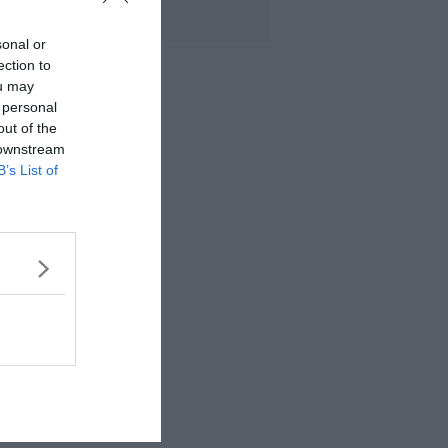
sonal or
ection to
ou may
 personal
out of the
 downstream
B’s List of