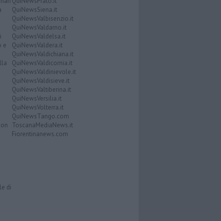
nari
QuiNewsPrato.it
a
QuiNewsSiena.it
QuiNewsValbisenzio.it
QuiNewsValdarno.it
i
QuiNewsValdelsa.it
o e
QuiNewsValdera.it
QuiNewsValdichiana.it
lla
QuiNewsValdicornia.it
QuiNewsValdinievole.it
QuiNewsValdisieve.it
QuiNewsValtiberina.it
QuiNewsVersilia.it
QuiNewsVolterra.it
QuiNewsTango.com
Don
ToscanaMediaNews.it
Fiorentinanews.com
le di