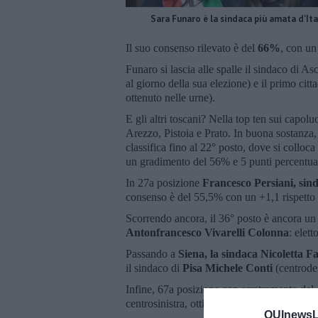
Sara Funaro è la sindaca più amata d'Ita
Il suo consenso rilevato è del
66%
, con un
Funaro si lascia alle spalle il sindaco di A
al giorno della sua elezione) e il primo cit
ottenuto nelle urne).
E gli altri toscani? Nella top ten sui capolu
Arezzo, Pistoia e Prato. In buona sostanza,
classifica fino al 22° posto, dove si colloca 
un gradimento del 56% e 5 punti percentuali 
In 27a posizione
Francesco Persiani, sin
consenso è del 55,5% con un +1,1 rispetto al
Scorrendo ancora, il 36° posto è ancora un 
Antonfrancesco Vivarelli Colonna
: elet
Passando a
Siena, la sindaca Nicoletta F
il sindaco di
Pisa Michele Conti
(centrode
Infine, 67a posizione con arretramento del
centrosinistra, ottiene un gradimento del 5
QUInewsLu