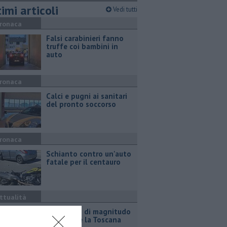
imi articoli
Vedi tutti
ronaca
Falsi carabinieri fanno
truffe coi bambini in
auto
ronaca
Calci e pugni ai sanitari
del pronto soccorso
ronaca
Schianto contro un'auto
fatale per il centauro
ttualità
Terremoto di magnitudo
4.3 scuote la Toscana