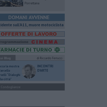
Porrettana
DOMANI AVVENNE
cidente sull'A11, muore motociclista
ui Blog
di Riccardo Ferrucci
INCONTRI
ucca la mostra
D'ARTE
Marcello
selli “Dialoghi
la città"
Condoglianze