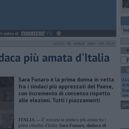
In
LUNEDÌ
06 LUGLIO 2026
ORE 08:35
ndaca più amata d'Italia
Q
Sara Funaro è la prima donna in vetta
A L
fra i sindaci più apprezzati del Paese,
di 
Scar
con incremento di consenso rispetto
con 
alle elezioni. Tutti i piazzamenti
QUI
ITALIA —
E' toscana la sindaca più amata fra i
primi cittadini d'Italia:
Sara Funaro, sindaca di