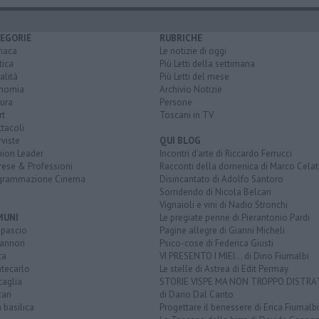
EGORIE
RUBRICHE
naca
Le notizie di oggi
tica
Più Letti della settimana
alità
Più Letti del mese
nomia
Archivio Notizie
ura
Persone
rt
Toscani in TV
tacoli
rviste
QUI BLOG
nion Leader
Incontri d'arte di Riccardo Ferrucci
rese & Professioni
Racconti della domenica di Marco Celat
grammazione Cinema
Disincantato di Adolfo Santoro
Sorridendo di Nicola Belcari
Vignaioli e vini di Nadio Stronchi
MUNI
Le pregiate penne di Pierantonio Pardi
opascio
Pagine allegre di Gianni Micheli
annori
Psico-cose di Federica Giusti
ca
VI PRESENTO I MIEI... di Dino Fiumalbi
tecarlo
Le stelle di Astrea di Edit Permay
caglia
STORIE VISPE MA NON TROPPO DISTR
ari
di Dario Dal Canto
a basilica
Progettare il benessere di Erica Fiumalbi