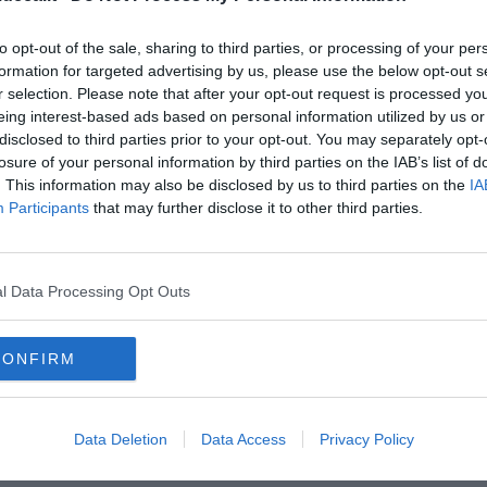
to opt-out of the sale, sharing to third parties, or processing of your per
formation for targeted advertising by us, please use the below opt-out s
r selection. Please note that after your opt-out request is processed y
eing interest-based ads based on personal information utilized by us or
oscana iscriviti alla
Newsletter QUInews - ToscanaMedia.
disclosed to third parties prior to your opt-out. You may separately opt-
amente nella tua casella di posta.
losure of your personal information by third parties on the IAB’s list of
. This information may also be disclosed by us to third parties on the
IA
Participants
that may further disclose it to other third parties.
irenze
o un toscano
l Data Processing Opt Outs
imo toscano
CONFIRM
il sole 24 ore
ascoli piceno
marco fioravanti
napoli
a
mario pardini
centro-destra
francesco persiani
grosseto
nicoletta fabio
pisa
michele conti
luca salvetti
livorno
Data Deletion
Data Access
Privacy Policy