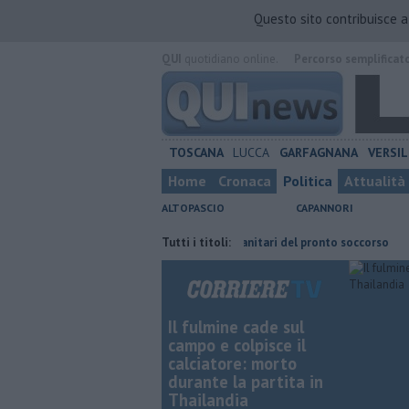
Questo sito contribuisce 
QUI
quotidiano online.
Percorso semplificat
TOSCANA
LUCCA
GARFAGNANA
VERSIL
Home
Cronaca
Politica
Attualità
ALTOPASCIO
CAPANNORI
ambini in auto
Calci e pugni ai sanitari del pronto soccorso
Tutti i titoli:
Schian
Il fulmine cade sul
campo e colpisce il
calciatore: morto
durante la partita in
Thailandia