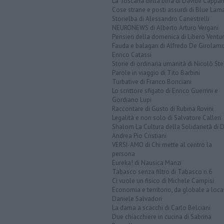
La Toscana della birra di Davide Cappan
Cose strane e posti assurdi di Blue Lam
Storielba di Alessandro Canestrelli
NEURONEWS di Alberto Arturo Vergani
Pensieri della domenica di Libero Ventur
Fauda e balagan di Alfredo De Girolam
Enrico Catassi
Storie di ordinaria umanità di Nicolò Ste
Parole in viaggio di Tito Barbini
Turbative di Franco Bonciani
Lo scrittore sfigato di Enrico Guerrini e
Gordiano Lupi
Raccontare di Gusto di Rubina Rovini
Legalità e non solo di Salvatore Calleri
Shalom La Cultura della Solidarietà di 
Andrea Pio Cristiani
VERSI-AMO di Chi mette al centro la
persona
Eureka! di Nausica Manzi
Tabasco senza filtro di Tabasco n.6
Ci vuole un fisico di Michele Campisi
Economia e territorio, da globale a loca
Daniele Salvadori
La dama a scacchi di Carlo Belciani
Due chiacchiere in cucina di Sabrina