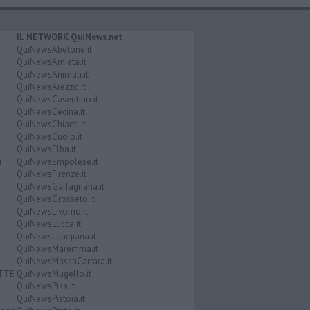
IL NETWORK QuiNews.net
QuiNewsAbetone.it
QuiNewsAmiata.it
QuiNewsAnimali.it
QuiNewsArezzo.it
QuiNewsCasentino.it
QuiNewsCecina.it
QuiNewsChianti.it
QuiNewsCuoio.it
QuiNewsElba.it
i
QuiNewsEmpolese.it
QuiNewsFirenze.it
QuiNewsGarfagnana.it
QuiNewsGrosseto.it
QuiNewsLivorno.it
QuiNewsLucca.it
QuiNewsLunigiana.it
QuiNewsMaremma.it
QuiNewsMassaCarrara.it
ATTE
QuiNewsMugello.it
QuiNewsPisa.it
QuiNewsPistoia.it