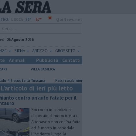
25°
37°
TEO:
LUCCA
QuiNews.net
vedì
06 Agosto 2026
ENZE
SIENA
AREZZO
GROSSETO
ste
Animali
Pubblicità
Contatti
CARI
VILLA BASILICA
cuote la Toscana
Falsi carabinieri fanno truffe coi bambini in auto
L'articolo di ieri più letto
hianto contro un'auto fatale per il
ntauro
Soccorso in condizioni
disperate, il motociclista di
Altopascio non ce l'ha fatta
ed è morto in ospedale.
L'incidente lungo la