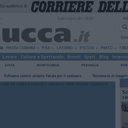
alla audience di
o
Aggiornato alle 08:00
ME
Gio
IA
MASSA CARRARA
PISA
LIVORNO
PISTOIA
PRATO
FIR
Lavoro
Cultura e Spettacolo
Eventi
Sport
Blog
Intervi
LUCCA
MONTECARLO
PESCAGLIA
POR
to contro un'auto fatale per il centauro
Terremoto di magnitudo 4.3 s
Sc
ce