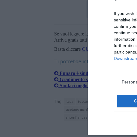
If you wish 
sensitive in
confirm you
continue se
Se vuoi leggere le notizie principali della T
information 
Arriva gratis tutti i giorni alle 20:00 dirett
further disc
Basta cliccare
QUI
participants
Downstream 
Ti potrebbe interessare anche:
Funaro è sindaca, la prima volta di F
Gradimento sindaci, nella top ten sol
Persona
Sindaci migliori d'Italia, Nardella pr
Tag
italia
toscana
firenze
centro-sinistra
gaetano manfredi
arezzo
pistoia
lucc
antonfrancesco vivarelli colonna
siena