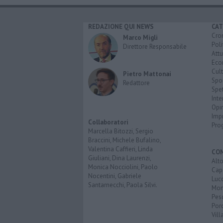
REDAZIONE QUI NEWS
CAT
Cro
Marco Migli
Poli
Direttore Responsabile
Attu
Eco
Cult
Pietro Mattonai
Spo
Redattore
Spet
Inte
Opi
Imp
Collaboratori
Pro
Marcella Bitozzi, Sergio
Braccini, Michele Bufalino,
Valentina Caffieri, Linda
CO
Giuliani, Dina Laurenzi,
Alt
Monica Nocciolini, Paolo
Cap
Nocentini, Gabriele
Luc
Santarnecchi, Paola Silvi.
Mon
Pes
Porc
Vill